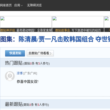
网易首页
应用
无障碍浏览
跟贴神评组:
最奇葩动物园！全靠家禽撑
跟贴故事会:
写下旅途中被坑的经历
场子
图集：
陈清晨/贾一凡击败韩国组合 夺世
快速发贴
去跟贴广场看看
热门跟贴
(跟贴
1
条 有
5
人参与)
凉博
[广东广州]
恭喜中国女双!
最新跟贴
(跟贴
1
条 有
5
人参与)