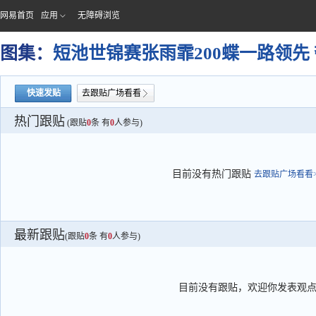
网易首页
应用
无障碍浏览
图集：
短池世锦赛张雨霏200蝶一路领先
快速发贴
去跟贴广场看看
热门跟贴
(跟贴
0
条 有
0
人参与)
目前没有热门跟贴
去跟贴广场看看>
最新跟贴
(跟贴
0
条 有
0
人参与)
目前没有跟贴，欢迎你发表观