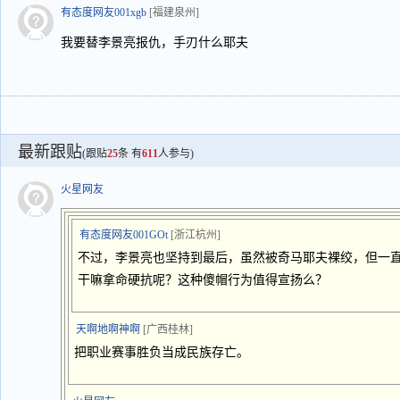
有态度网友001xgb
[福建泉州]
我要替李景亮报仇，手刃什么耶夫
最新跟贴
(跟贴
25
条 有
611
人参与)
火星网友
有态度网友001GOt
[浙江杭州]
不过，李景亮也坚持到最后，虽然被奇马耶夫裸绞，但一直
干嘛拿命硬抗呢？这种傻帽行为值得宣扬么？
天啊地啊神啊
[广西桂林]
把职业赛事胜负当成民族存亡。