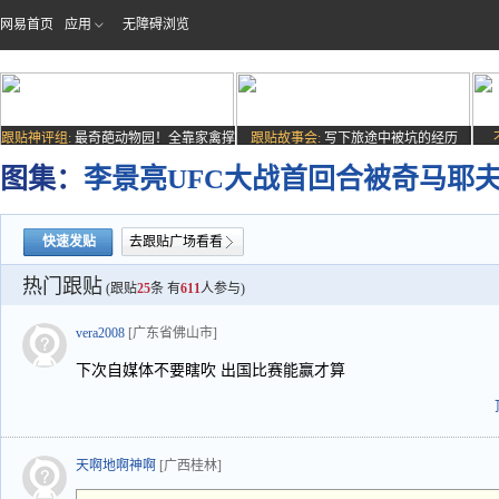
网易首页
应用
无障碍浏览
跟贴神评组:
最奇葩动物园！全靠家禽撑
跟贴故事会:
写下旅途中被坑的经历
场子
图集：
李景亮UFC大战首回合被奇马耶
快速发贴
去跟贴广场看看
热门跟贴
(跟贴
25
条 有
611
人参与)
vera2008
[广东省佛山市]
下次自媒体不要瞎吹 出国比赛能赢才算
天啊地啊神啊
[广西桂林]