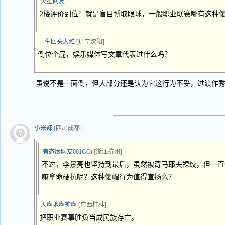
火星网友
2楼评价到位！就是盲目博取眼球，一般职业联赛哪有这种
一生回头太难
[辽宁沈阳]
倒位个屁，娱乐媒体写文章代表过什么吗？
虽说不是一面倒，但大部分还是认为它这行为不妥，过渡作
小米辣
[四川成都]
有态度网友001GOt
[浙江杭州]
不过，李景亮也坚持到最后，虽然被奇马耶夫裸绞，但一直
嘛拿命硬抗呢？这种傻帽行为值得宣扬么？
天啊地啊神啊
[广西桂林]
把职业赛事胜负当成民族存亡。