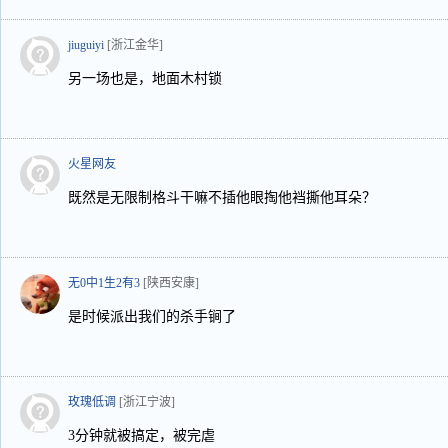
jiuguiyi
[浙江金华]
另一场也是，地面木村锁
火星网友
既然是无限制格斗干嘛不插他眼掏他裆撕他耳朵？
无0中1生2有3
[陕西安康]
是时候派出我们的杀手锏了
玫瑰低调
[浙江宁波]
3分钟就被搞定，被完虐