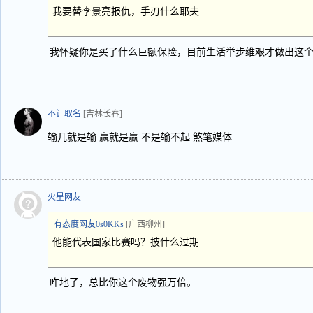
我要替李景亮报仇，手刃什么耶夫
我怀疑你是买了什么巨额保险，目前生活举步维艰才做出这
不让取名
[吉林长春]
输几就是输 赢就是赢 不是输不起 煞笔媒体
火星网友
有态度网友0s0KKs
[广西柳州]
他能代表国家比赛吗？披什么过期
咋地了，总比你这个废物强万倍。