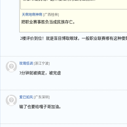
天啊地啊神啊
[广西桂林]
把职业赛事胜负当成民族存亡。
2楼评价到位！就是盲目博取眼球，一般职业联赛哪有这种傻
玫瑰低调
[浙江宁波]
3分钟就被搞定，被完虐
爱已如风
[广东深圳]
输了也要给嘎子哥加油。