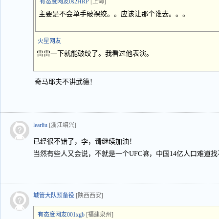
有态度网友0s2HRP
[上海]
主要是不会单手破裸绞。。应该让那个谁去。。。
火星网友
雷雷一下就能破绞了。我看过他表演。
奇马耶夫不讲武德！
learliu
[浙江绍兴]
已经很不错了，李，请继续加油！
当然有些人又会说，不就是一个UFC嘛，中国14亿人口难道
城管大队预备役
[陕西西安]
有态度网友001xgb
[福建泉州]