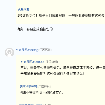
火星网友
2楼评价到位！就是盲目博取眼球，一般职业联赛哪有这种傻
确实，容易造成脑损伤的
有态度网友00t8dg
[江苏苏州]
有态度网友001GOt
[浙江杭州]
不过，李景亮也坚持到最后，虽然被奇马耶夫裸绞，但一直
干嘛拿命硬抗呢？这种傻帽行为值得宣扬么？
天啊地啊神啊
[广西桂林]
把职业赛事胜负当成民族存亡。