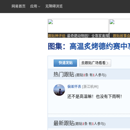
网易首页
应用
无障碍浏览
跟贴神评组:
最奇葩动物园！全靠家禽撑
跟贴故事会
场子
图集：
高温炙烤德约赛中
快速发贴
去跟贴广场看看
热门跟贴
(跟贴
1
条 有
1
人参与)
偏差怀表
[浙江杭州]
还不是高温嘛！也没有下雨啊！
最新跟贴
(跟贴
1
条 有
1
人参与)