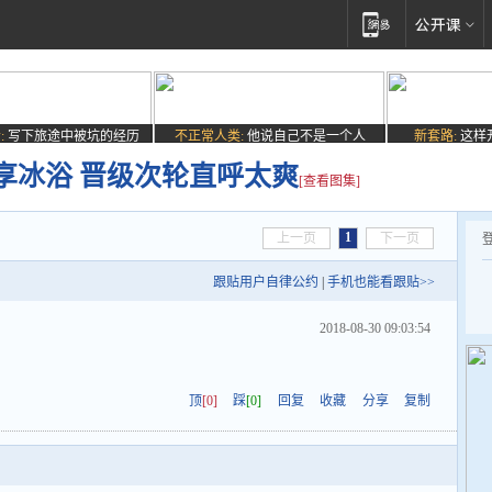
:
写下旅途中被坑的经历
不正常人类:
他说自己不是一个人
新套路:
这样
享冰浴 晋级次轮直呼太爽
[查看图集]
1
上一页
下一页
跟贴用户自律公约
|
手机也能看跟贴>>
2018-08-30 09:03:54
顶
[0]
踩
[0]
回复
收藏
分享
复制