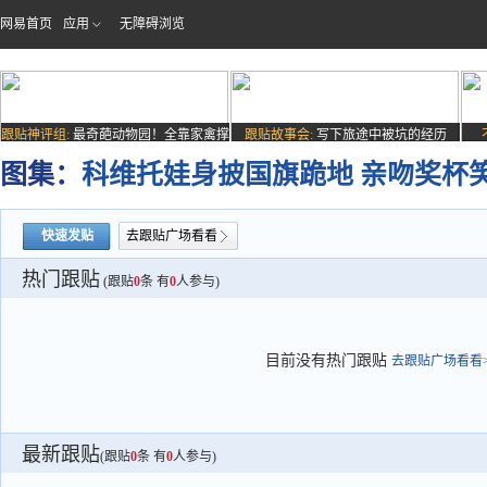
网易首页
应用
无障碍浏览
跟贴神评组:
最奇葩动物园！全靠家禽撑
跟贴故事会:
写下旅途中被坑的经历
场子
图集：
科维托娃身披国旗跪地 亲吻奖杯笑
快速发贴
去跟贴广场看看
热门跟贴
(跟贴
0
条 有
0
人参与)
目前没有热门跟贴
去跟贴广场看看>
最新跟贴
(跟贴
0
条 有
0
人参与)