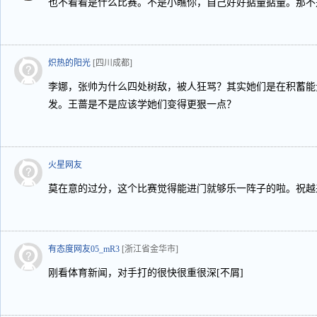
也不看看是什么比赛。不是小瞧你，自己好好掂量掂量。那不
炽热的阳光
[四川成都]
李娜，张帅为什么四处树敌，被人狂骂？其实她们是在积蓄能
发。王蔷是不是应该学她们变得更狠一点？
火星网友
莫在意的过分，这个比赛觉得能进门就够乐一阵子的啦。祝越
有态度网友05_mR3
[浙江省金华市]
刚看体育新闻，对手打的很快很重很深[不屑]