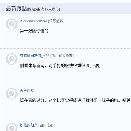
最新跟贴
(跟贴
5
条 有
17
人参与)
AlessandrodelPiero
[江苏盐城]
第一张图你懂的
有态度网友05_mR3
[浙江省金华市]
刚看体育新闻，对手打的很快很重很深[不屑]
火星网友
莫在意的过分，这个比赛觉得能进门就够乐一阵子的啦。祝越
炽热的阳光
[四川成都]