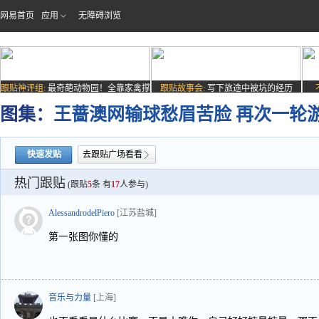
网易首页
应用
无障碍浏览
跟贴神评组:
最奇葩动物园！全靠家禽撑
跟贴故事会:
写下旅途中被坑的经历
场子
图集：
王蔷澳网输球愁眉苦脸 再次一轮
快速发贴
去跟贴广场看看
热门跟贴
(跟贴
5
条 有
17
人参与)
AlessandrodelPiero
[江苏盐城]
第一张图你懂的
音乐与力量
[上海]