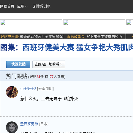
网易首页
应用
无障碍浏览
跟贴神评组:
最奇葩动物园！全靠家禽撑
跟贴故事会:
写下旅途中被坑的经历
场子
图集：
西班牙健美大赛 猛女争艳大秀肌
快速发贴
去跟贴广场看看
热门跟贴
(跟贴
24
条 有
177
人参与)
小于等于3
[云南昆明]
惹什么火，上去无异于飞蛾扑火
圣西罗男神
[日本]