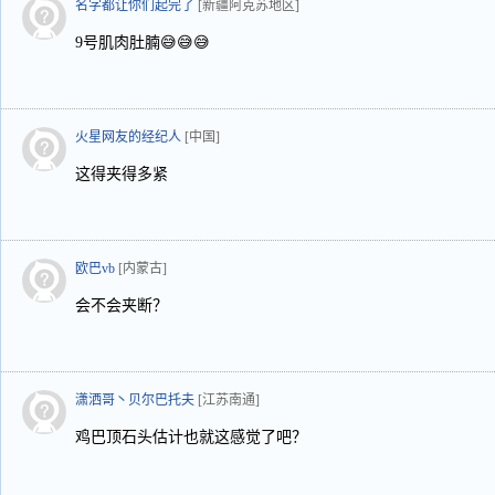
名字都让你们起完了
[新疆阿克苏地区]
9号肌肉肚腩😅😅😅
火星网友的经纪人
[中国]
这得夹得多紧
欧巴vb
[内蒙古]
会不会夹断？
潇洒哥丶贝尔巴托夫
[江苏南通]
鸡巴顶石头估计也就这感觉了吧？