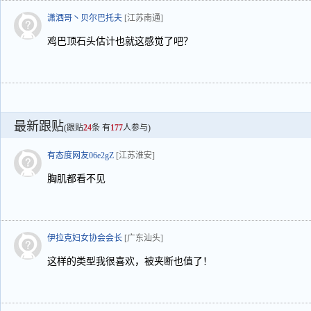
潇洒哥丶贝尔巴托夫
[江苏南通]
鸡巴顶石头估计也就这感觉了吧？
最新跟贴
(跟贴
24
条 有
177
人参与)
有态度网友06e2gZ
[江苏淮安]
胸肌都看不见
伊拉克妇女协会会长
[广东汕头]
这样的类型我很喜欢，被夹断也值了！