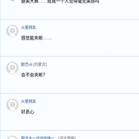
健美大赛……就我一个人觉得毫无美感吗
火星网友
感觉能夹断……
欧巴vb
[内蒙古]
会不会夹断？
火星网友
好恶心
胆子大一点动作快一...
[河北邯郸]