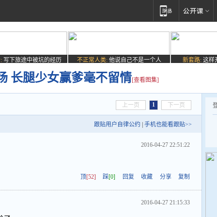
:
写下旅途中被坑的经历
不正常人类:
他说自己不是一个人
新套路:
这样
场 长腿少女赢爹毫不留情
[查看图集]
1
上一页
下一页
跟贴用户自律公约
|
手机也能看跟贴>>
2016-04-27 22:51:22
顶
[52]
踩
[0]
回复
收藏
分享
复制
2016-04-27 21:15:33