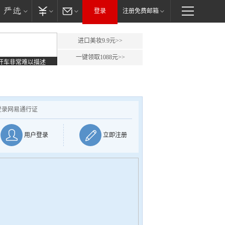
登录
注册免费邮箱
进口美妆9.9元>>
一键领取1088元>>
开车非常难以描述
登录网易通行证
用户登录
立即注册