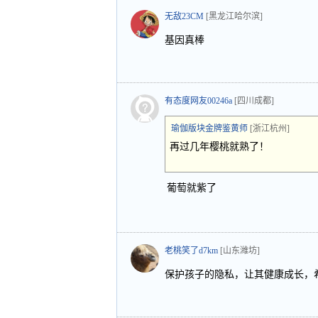
无敌23CM
[黑龙江哈尔滨]
基因真棒
有态度网友00246a
[四川成都]
瑜伽版块金牌鉴黄师
[浙江杭州]
再过几年樱桃就熟了！
葡萄就紫了
老桃笑了d7km
[山东潍坊]
保护孩子的隐私，让其健康成长，