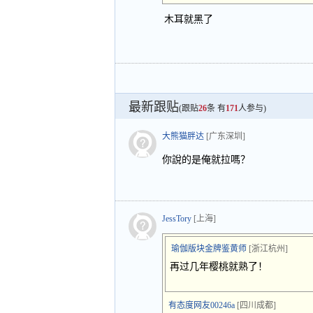
木耳就黑了
最新跟贴
(跟贴
26
条 有
171
人参与)
大熊猫胖达
[广东深圳]
你說的是俺就拉嗎？
JessTory
[上海]
瑜伽版块金牌鉴黄师
[浙江杭州]
再过几年樱桃就熟了！
有态度网友00246a
[四川成都]