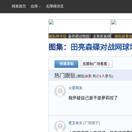
网易首页
应用
无障碍浏览
跟贴神评组:
最奇葩动物园！全靠家禽撑
跟贴故事会
场子
图集：
田亮森碟对战网球
快速发贴
去跟贴广场看看
热门跟贴
(跟贴
26
条 有
171
人参与)
火星网友
我怀疑自己是不是萝莉控了
老玉米头
[广西南宁]