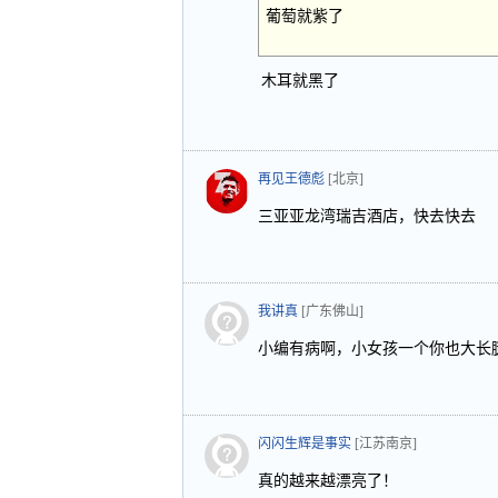
葡萄就紫了
木耳就黑了
再见王德彪
[北京]
三亚亚龙湾瑞吉酒店，快去快去
我讲真
[广东佛山]
小编有病啊，小女孩一个你也大长
闪闪生辉是事实
[江苏南京]
真的越来越漂亮了！