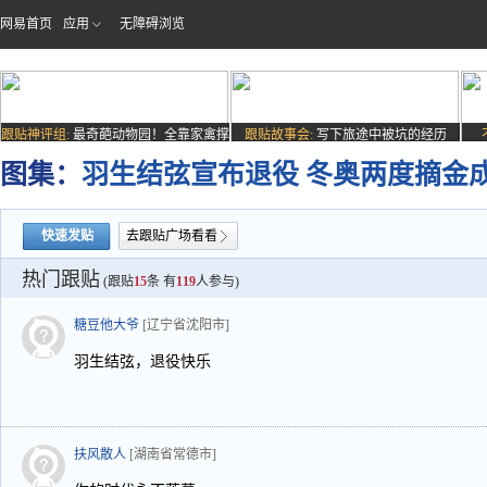
网易首页
应用
无障碍浏览
跟贴神评组:
最奇葩动物园！全靠家禽撑
跟贴故事会:
写下旅途中被坑的经历
场子
图集：
羽生结弦宣布退役 冬奥两度摘金
快速发贴
去跟贴广场看看
热门跟贴
(跟贴
15
条 有
119
人参与)
糖豆他大爷
[辽宁省沈阳市]
羽生结弦，退役快乐
扶风散人
[湖南省常德市]