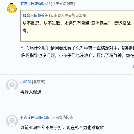
有态度网友06Kc-U
[辽宁省沈阳市]
红会大使郭美美
[云南省大理白族自治州]
从不反思，从不进取，永远只有曾经“亚洲霸主”，奥运鏖战
痛。
你心痛什么呢？请问看比赛了么？中韩一直棋逢对手，姚明
临场指导也没问题，小伙子们也没放弃，打出了精气神，你
小帝帝
[北京市]
毒蜂大傻逼
有态度网友0iwLBs
[河南省洛阳市]
以前亚洲杯都不屑于打，现在尽全力也难取胜