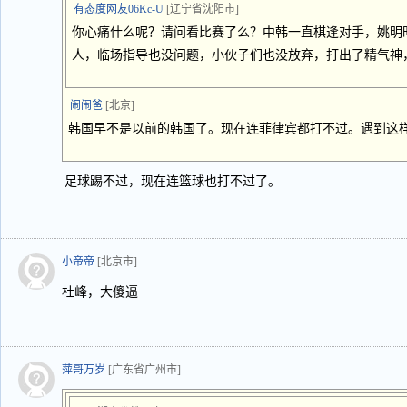
有态度网友06Kc-U
[辽宁省沈阳市]
你心痛什么呢？请问看比赛了么？中韩一直棋逢对手，姚明
人，临场指导也没问题，小伙子们也没放弃，打出了精气神
闹闹爸
[北京]
韩国早不是以前的韩国了。现在连菲律宾都打不过。遇到这
足球踢不过，现在连篮球也打不过了。
小帝帝
[北京市]
杜峰，大傻逼
萍哥万岁
[广东省广州市]