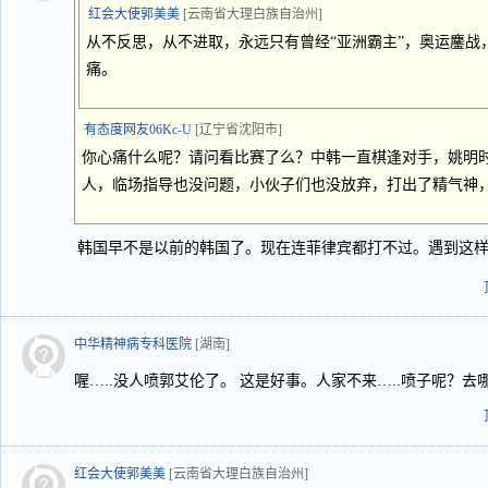
红会大使郭美美
[云南省大理白族自治州]
从不反思，从不进取，永远只有曾经“亚洲霸主”，奥运鏖战
痛。
有态度网友06Kc-U
[辽宁省沈阳市]
你心痛什么呢？请问看比赛了么？中韩一直棋逢对手，姚明
人，临场指导也没问题，小伙子们也没放弃，打出了精气神
韩国早不是以前的韩国了。现在连菲律宾都打不过。遇到这
中华精神病专科医院
[湖南]
喔…..没人喷郭艾伦了。 这是好事。人家不来…..喷子呢？去
红会大使郭美美
[云南省大理白族自治州]