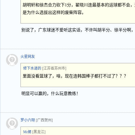
胡明轩和徐杰合力砍下1分，翟晓川连最基本的运球都不会
是为什么选拔出这样的废柴阵容。
别说了，广东球迷不爱听这实话，不许叫胡半分、徐半分啊
火星网友
修下水道的
[江苏省苏州市]
里面没看篮球了，啥，现在连韩国棒子都打不过了？？？
明显可以赢的，什么玩意教练！
罗小六呀
[广西贺州]
Mr捃
[黑龙江]