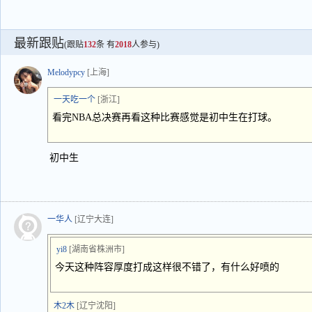
最新跟贴
(跟贴
132
条 有
2018
人参与)
Melodypcy
[上海]
一天吃一个
[浙江]
看完NBA总决赛再看这种比赛感觉是初中生在打球。
初中生
一华人
[辽宁大连]
yi8
[湖南省株洲市]
今天这种阵容厚度打成这样很不错了，有什么好喷的
木2木
[辽宁沈阳]