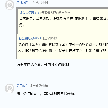
萍哥万岁
[广东省广州市]
红会大使郭美美
[云南省大理白族自治州]
从不反思，从不进取，永远只有曾经“亚洲霸主”，奥运鏖战
痛。
有态度网友06Kc-U
[辽宁省沈阳市]
你心痛什么呢？请问看比赛了么？中韩一直棋逢对手，姚明
人，临场指导也没问题，小伙子们也没放弃，打出了精气神
没有中国人养着，韩国分分钟饿死！
第三炮兵
[辽宁省锦州市]
胡一分打球太脏，国外裁判可不惯着你。