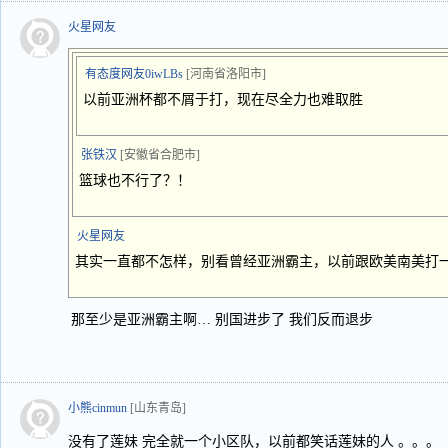
火星网友
有态度网友0iwLBs
[河南省洛阳市]
以前亚洲杯都不屑于打，现在尽全力也难取胜
张铁汉
[安徽省合肥市]
篮球也不行了？！
火星网友
其实一直都不怎样，别看曾经亚洲霸主，以前跟欧美南美打
那至少是亚洲霸主啊… 别国进步了 我们反而退步
小熊cinmun
[山东青岛]
没有了莲妹 完全就一个小区队，以前都笑话莲妹的人 。。。