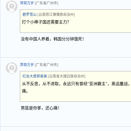
萍哥万岁
[广东省广州市]
碧罗雪山
[云南怒江傈僳族自治州]
打个小棒子国还需要主力？
没有中国人养着，韩国分分钟饿死！
萍哥万岁
[广东省广州市]
红会大使郭美美
[云南省大理白族自治州]
从不反思，从不进取，永远只有曾经“亚洲霸主”，奥运鏖战
痛。
男篮是你爹，还心痛！