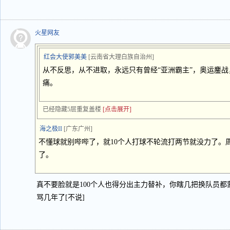
火星网友
红会大使郭美美
[云南省大理白族自治州]
从不反思，从不进取，永远只有曾经“亚洲霸主”，奥运鏖
痛。
已经隐藏5层重复盖楼
[点击展开]
海之极II
[广东广州]
不懂球就别哔哔了，就10个人打球不轮流打两节就没力了。
了。
真不要脸就是100个人也得分出主力替补，你瞎几把换队员
骂几年了[不说]