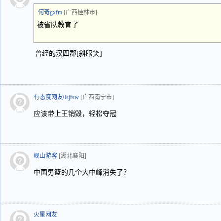
何奇gxfm
[广西桂林市]
被省队教育了
曾经的汉四郡[斜眼笑]
有态度网友0sjfsw
[广西南宁市]
应该带上王销毁，轻松夺冠
岘山游客
[湖北襄阳]
中国男篮的几个大中峰消失了？
火星网友