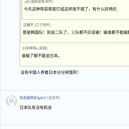
yi8
[湖南省株洲市]
今天这种阵容厚度打成这样很不错了，有什么好喷的
过瘾不
[辽宁铁岭]
那是韩国队！别说二队了，三队都不应该输！输谁都不能输
小羊咩咩a
[英国]
谁输了都不能说日本。
没有中国人养着日本分分钟饿死！
有态度网友0gt0sF
[北京市]
日本队有没有机会