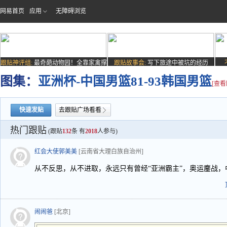
网易首页
应用
无障碍浏览
跟贴神评组:
最奇葩动物园！全靠家禽撑
跟贴故事会:
写下旅途中被坑的经历
场子
图集：
亚洲杯-中国男篮81-93韩国男篮
[查看
快速发贴
去跟贴广场看看
热门跟贴
(跟贴
132
条 有
2018
人参与)
红会大使郭美美
[云南省大理白族自治州]
从不反思，从不进取，永远只有曾经“亚洲霸主”，奥运鏖战
闹闹爸
[北京]