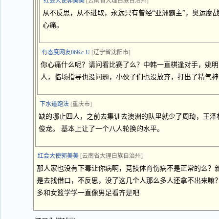
红会大使郭美美
[云南省大理白族自治州]
从不反思，从不进取，永远只有曾经“亚洲霸主”，奥运鏖
心痛。
有态度网友06Kc-U
[辽宁省沈阳市]
你心痛什么呢？请问看比赛了么？中韩一直棋逢对手，姚明
人，临场指导也没问题，小伙子们也没放弃，打出了精气神
下水道跑法
[重庆市]
缺的哪止四人，之前去集训去澳洲的队里就少了周琦，王泽
俊龙。 基本上让了一个八人轮换的水平。
红会大使郭美美
[云南省大理白族自治州]
那人家也没有下毒让你病啊，竞技体育伤病不是正常的么？
是去找借口，不反思，没了这几个人那么多人还拿不出来嘛
多和女篮学学一直像男足看齐是吧