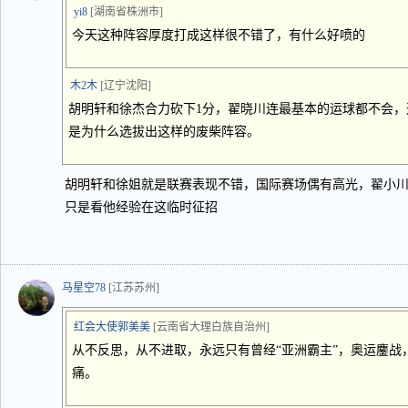
yi8
[湖南省株洲市]
今天这种阵容厚度打成这样很不错了，有什么好喷的
木2木
[辽宁沈阳]
胡明轩和徐杰合力砍下1分，翟晓川连最基本的运球都不会
是为什么选拔出这样的废柴阵容。
胡明轩和徐姐就是联赛表现不错，国际赛场偶有高光，翟小
只是看他经验在这临时征招
马星空78
[江苏苏州]
红会大使郭美美
[云南省大理白族自治州]
从不反思，从不进取，永远只有曾经“亚洲霸主”，奥运鏖战
痛。