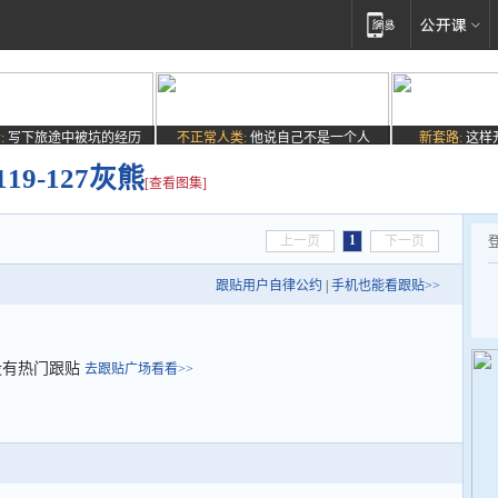
:
写下旅途中被坑的经历
不正常人类:
他说自己不是一个人
新套路:
这样
9-127灰熊
[查看图集]
1
上一页
下一页
跟贴用户自律公约
|
手机也能看跟贴>>
没有热门跟贴
去跟贴广场看看>>