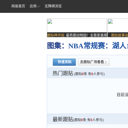
网易首页
应用
无障碍浏览
跟贴神评组:
最奇葩动物园！全靠家禽撑
跟贴故事会
场子
图集：
NBA常规赛：湖人11
快速发贴
去跟贴广场看看
热门跟贴
(跟贴
0
条 有
0
人参与)
目前
最新跟贴
(跟贴
0
条 有
0
人参与)