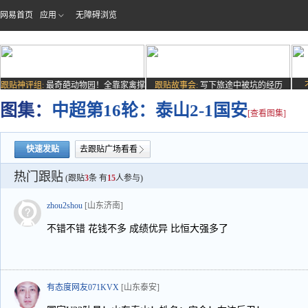
网易首页
应用
无障碍浏览
跟贴神评组:
最奇葩动物园！全靠家禽撑
跟贴故事会:
写下旅途中被坑的经历
场子
图集：
中超第16轮：泰山2-1国安
[查看图集]
快速发贴
去跟贴广场看看
热门跟贴
(跟贴
3
条 有
15
人参与)
zhou2shou
[山东济南]
不错不错 花钱不多 成绩优异 比恒大强多了
有态度网友071KVX
[山东泰安]