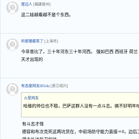
厝边人
[福建泉州]
这二娃越看越不是个东西。
听那猪都笑了
[上海市]
今非昔比了，三十年河东三十年河西。 强如巴西 西班牙 荷兰 
天才出现的
有态度网友001ekt
[浙江绍兴]
火星网友
哈维的帅位也不稳，巴萨这群人没有一点斗志。搞不好明年
有斗志才怪
德容和布次克死这两坑货在，中前场防守能力直接＝0，边后