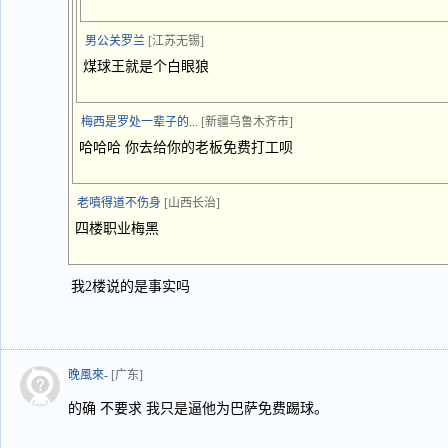
男公关罗兰
[江苏无锡]
煤球王就是个白眼狼
梅西是罗处一辈子的...
[新疆乌鲁木齐市]
哈哈哈 你去给你的老板免费打工呗
老噴得道不伤身
[山西长治]
四楼职业梅黑
我2楼说的是事实吗
晚風來-
[广东]
的确 不要求 我只是逼他为巴萨免费踢球。