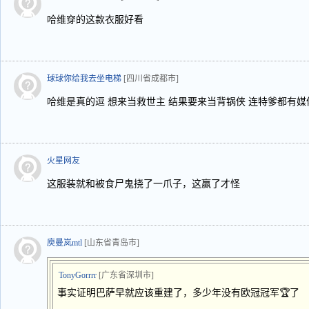
哈维穿的这款衣服好看
球球你给我去坐电梯
[四川省成都市]
哈维是真的逗 想来当救世主 结果要来当背锅侠 连特爹都有媒
火星网友
这服装就和被食尸鬼挠了一爪子，这赢了才怪
庾曼岚mtl
[山东省青岛市]
TonyGorrrr
[广东省深圳市]
事实证明巴萨早就应该重建了，多少年没有欧冠冠军🏆了