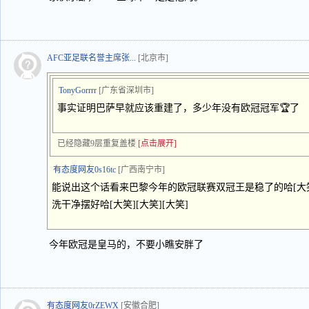
AFC亚足联名誉主席张...
[北京市]
TonyGorrrr
[广东省深圳市]
事实证明巴萨早就应该重建了，多少年没有欧冠冠军🏆了
已经隐藏9层重复盖楼
[点击展开]
有态度网友0s16tc
[广西南宁市]
能说出这个话看来巴黎今年的欧冠联赛双冠王是稳了的哈[大笑]
洗干净摆好哈[大笑][大笑][大笑]
今年欧冠是皇马的，不要小瞧安胖了
有态度网友0rZEWX
[安徽合肥]