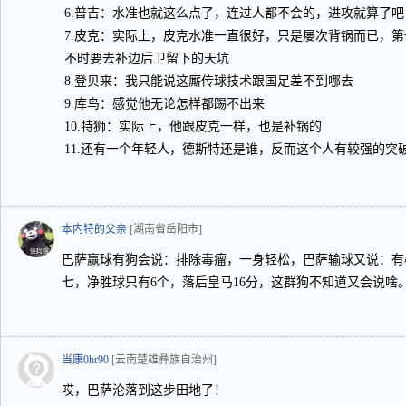
6.普吉：水准也就这么点了，连过人都不会的，进攻就算了
7.皮克：实际上，皮克水准一直很好，只是屡次背锅而已，
不时要去补边后卫留下的天坑
8.登贝来：我只能说这厮传球技术跟国足差不到哪去
9.库鸟：感觉他无论怎样都踢不出来
10.特狮：实际上，他跟皮克一样，也是补锅的
11.还有一个年轻人，德斯特还是谁，反而这个人有较强的突
本内特的父亲
[湖南省岳阳市]
巴萨赢球有狗会说：排除毒瘤，一身轻松，巴萨输球又说：有
七，净胜球只有6个，落后皇马16分，这群狗不知道又会说啥
当康0hr90
[云南楚雄彝族自治州]
哎，巴萨沦落到这步田地了！