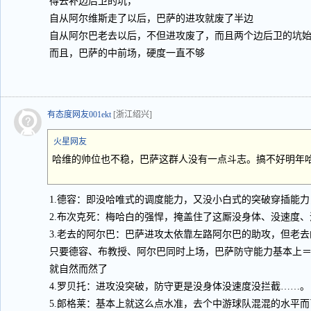
得去补边后卫的坑，
自从阿尔维斯走了以后，巴萨的进攻就废了半边
自从阿尔巴老去以后，不但进攻废了，而且两个边后卫的坑
而且，巴萨的中前场，硬度一直不够
有态度网友001ekt
[浙江绍兴]
火星网友
哈维的帅位也不稳，巴萨这群人没有一点斗志。搞不好明年
1.德容：即没哈唯式的调度能力，又没小白式的突破穿插能力
2.布次克死：梅哈白的强悍，掩盖住了这厮没身体、没速度
3.老去的阿尔巴：巴萨进攻太依靠左路阿尔巴的助攻，但老
只要德容、布教授、阿尔巴同时上场，巴萨防守能力基本上＝
就自然而然了
4.罗贝托：进攻没突破，防守更是没身体没速度没拦截……。
5.郞格莱：基本上就这么点水准，去个中游球队混混的水平而