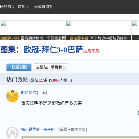
网易首页
应用
无障碍浏览
跟贴神评组:
最奇葩动物园！全靠家禽撑
跟贴故事会:
写下旅途中被坑的经历
场子
图集：
欧冠-拜仁3-0巴萨
[查看图集]
快速发贴
去跟贴广场看看
热门跟贴
(跟贴
127
条 有
3065
人参与)
时时念佛
[上海]
事实证明不是这帮教练有多厉害
梅西是罗处一辈子的...
[新疆乌鲁木齐市]