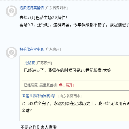
追风逐月莫留情
[广东省深圳市]
去年八月巴萨主场2-8拜仁！
客场0-3，还行吧，这群阵容，今年保级都不错了，欧冠别想
把手放在空中衰
[广东惠州]
尐鴻寶
[江苏苏州]
已经进步了，我霉在的时候可是2:8世纪惨案[大笑]
已经隐藏5层重复盖楼
[点击展开]
五届世界杯淘汰赛0球...
[山东省济南市]
7：5以后全完了，永远纪录在足球历史上，我已经无法用言
金球？
不要这样伤害人家啦