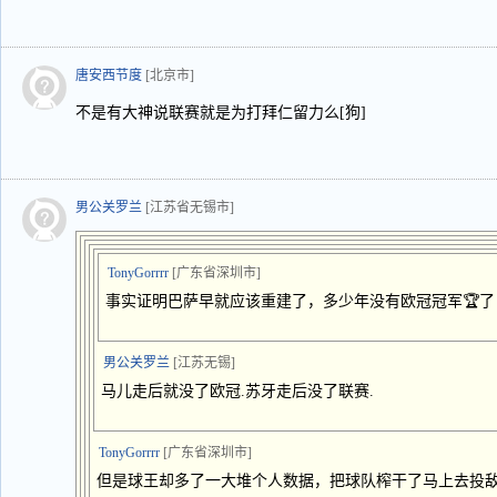
唐安西节度
[北京市]
不是有大神说联赛就是为打拜仁留力么[狗]
男公关罗兰
[江苏省无锡市]
TonyGorrrr
[广东省深圳市]
事实证明巴萨早就应该重建了，多少年没有欧冠冠军🏆了
男公关罗兰
[江苏无锡]
马儿走后就没了欧冠.苏牙走后没了联赛.
TonyGorrrr
[广东省深圳市]
但是球王却多了一大堆个人数据，把球队榨干了马上去投