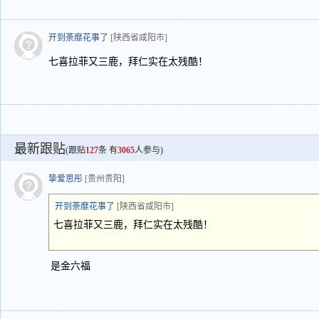
开到荼靡花事了
[陕西省咸阳市]
七喜拉菲又三鹿，拜仁实在太残酷！
最新跟贴
(跟贴
127
条 有
3065
人参与)
挚爱思彤
[贵州贵阳]
开到荼靡花事了
[陕西省咸阳市]
七喜拉菲又三鹿，拜仁实在太残酷！
是金六福