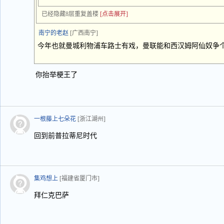
已经隐藏8层重复盖楼
[点击展开]
南宁的老赵
[广西南宁]
今年也就曼城利物浦车路士有戏，曼联能和西汉姆阿仙奴争
你抬举梗王了
一根藤上七朵花
[浙江湖州]
回到前普拉蒂尼时代
集鸡想上
[福建省厦门市]
拜仁克巴萨