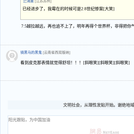
尐鴻寶
[江苏苏州]
已经进步了，我霉在的时候可是2:8世纪惨案[大笑]
7:5越拉越远，再也追不上了，明年再得个世界杯，非得把你
骑黑马的黑鬼
[云南省西双版纳]
看到皮克那表情就觉得舒坦！！！[斜眼笑][斜眼笑][斜眼笑]
文明社会，从理性发贴开始。谢绝地