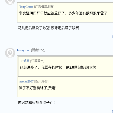
TonyGorrrr
[广东省深圳市]
事实证明巴萨早就应该重建了，多少年没有欧冠冠军🏆了
马儿走后就没了欧冠.苏牙走后没了联赛.
hennyzhou
[湖南怀化]
尐鴻寶
[江苏苏州]
已经进步了，我霉在的时候可是2:8世纪惨案[大笑]
paohui2007
[四川成都]
脑子不好别看球了,费电!
你居然和智翔谈脑子？！