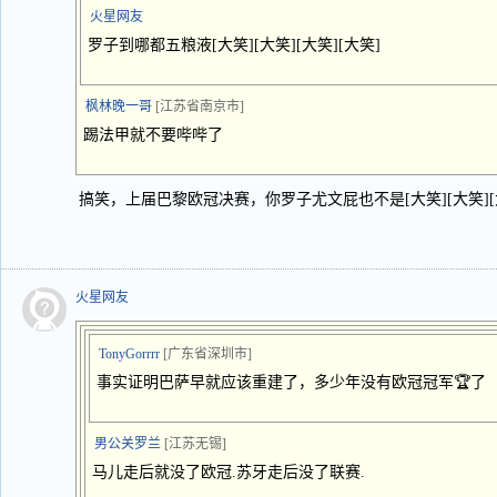
火星网友
罗子到哪都五粮液[大笑][大笑][大笑][大笑]
枫林晚一哥
[江苏省南京市]
踢法甲就不要哔哔了
搞笑，上届巴黎欧冠决赛，你罗子尤文屁也不是[大笑][大笑][大
火星网友
TonyGorrrr
[广东省深圳市]
事实证明巴萨早就应该重建了，多少年没有欧冠冠军🏆了
男公关罗兰
[江苏无锡]
马儿走后就没了欧冠.苏牙走后没了联赛.