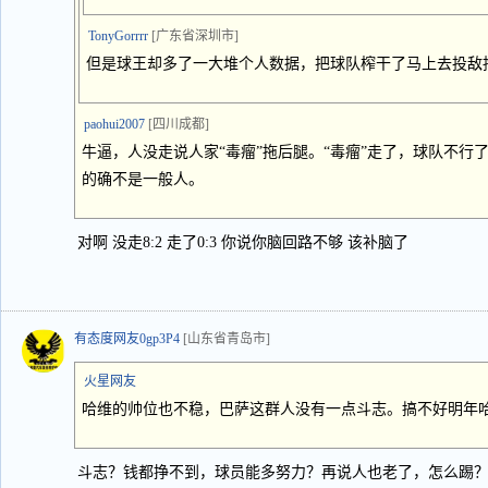
TonyGorrrr
[广东省深圳市]
但是球王却多了一大堆个人数据，把球队榨干了马上去投敌
paohui2007
[四川成都]
牛逼，人没走说人家“毒瘤”拖后腿。“毒瘤”走了，球队不行
的确不是一般人。
对啊 没走8:2 走了0:3 你说你脑回路不够 该补脑了
有态度网友0gp3P4
[山东省青岛市]
火星网友
哈维的帅位也不稳，巴萨这群人没有一点斗志。搞不好明年
斗志？钱都挣不到，球员能多努力？再说人也老了，怎么踢