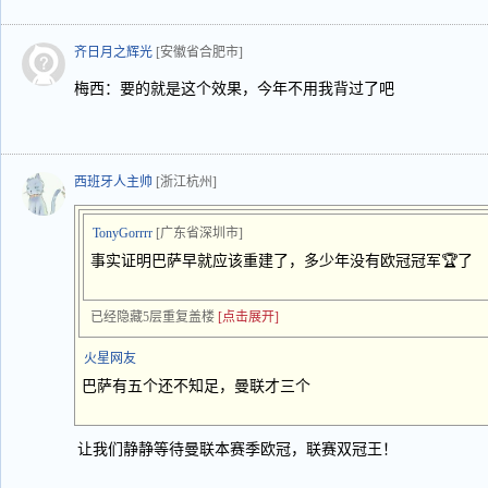
齐日月之辉光
[安徽省合肥市]
梅西：要的就是这个效果，今年不用我背过了吧
西班牙人主帅
[浙江杭州]
TonyGorrrr
[广东省深圳市]
事实证明巴萨早就应该重建了，多少年没有欧冠冠军🏆了
已经隐藏5层重复盖楼
[点击展开]
火星网友
巴萨有五个还不知足，曼联才三个
让我们静静等待曼联本赛季欧冠，联赛双冠王！