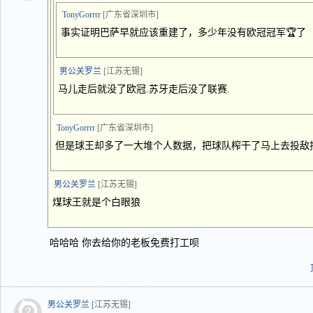
TonyGorrrr
[广东省深圳市]
事实证明巴萨早就应该重建了，多少年没有欧冠冠军🏆了
男公关罗兰
[江苏无锡]
马儿走后就没了欧冠.苏牙走后没了联赛.
TonyGorrrr
[广东省深圳市]
但是球王却多了一大堆个人数据，把球队榨干了马上去投敌
男公关罗兰
[江苏无锡]
煤球王就是个白眼狼
哈哈哈 你去给你的老板免费打工呗
男公关罗兰
[江苏无锡]