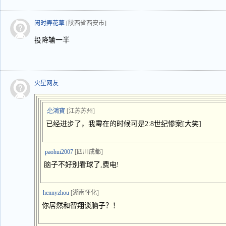
闲时弄花草
[陕西省西安市]
投降输一半
火星网友
尐鴻寶
[江苏苏州]
已经进步了，我霉在的时候可是2:8世纪惨案[大笑]
paohui2007
[四川成都]
脑子不好别看球了,费电!
hennyzhou
[湖南怀化]
你居然和智翔谈脑子？！