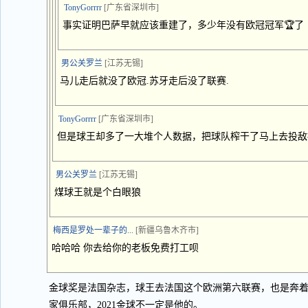
TonyGorrrr
[广东省深圳市]
事实证明巴萨早就应该重建了，多少年没有欧冠冠军🏆了
男公关罗兰
[江苏无锡]
马儿走后就没了欧冠.苏牙走后没了联赛.
TonyGorrrr
[广东省深圳市]
但是球王却多了一大堆个人数据，把球队榨干了马上去投敌
男公关罗兰
[江苏无锡]
煤球王就是个白眼狼
梅西是罗处一辈子的...
[新疆乌鲁木齐市]
哈哈哈 你去给你的老板免费打工呗
金球奖是法国杂志，球王去法国这个欧洲第六联赛，也是奔
家俱乐部，2021金球不一定是他的。