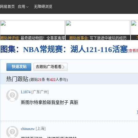
网易首页
应用
无障碍浏览
跟贴神评组:
最奇葩动物园！全靠家禽撑
跟贴故事会:
写下旅途中被坑的经历
场子
图集：
NBA常规赛：湖人121-116活塞
[查看
快速发贴
去跟贴广场看看
热门跟贴
(跟贴
21
条 有
422
人参与)
L1874
[广东广州]
斯图尔特拿脸碰我皇肘子 真脏
chinaxzw
[上海]