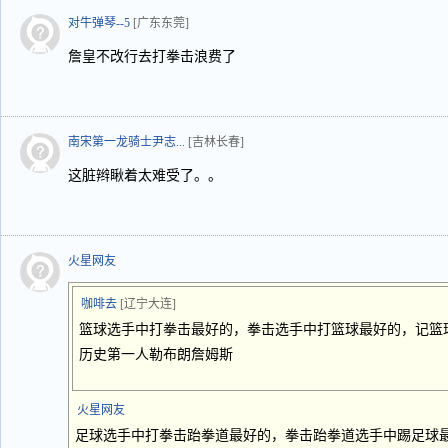
对牛弹琴--5
[广东东莞]
詹皇不改行去打拳击浪费了
南宋第一龙骑士尹志...
[吉林长春]
这脏辫瞅着太难受了。。
火星网友
咖啡去
[辽宁大连]
篮球选手中打拳击最好的，拳击选手中打篮球最好的，记篮
历史第一人勒布朗詹姆斯
火星网友
足球选手中打拳击跆拳道最好的，拳击跆拳道选手中踢足球