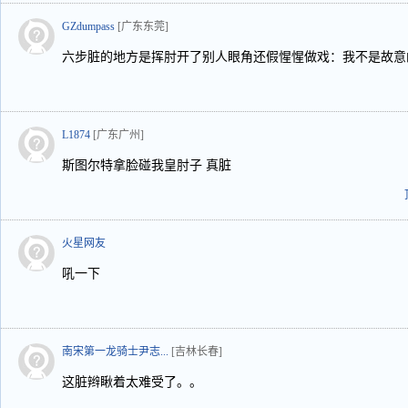
GZdumpass
[广东东莞]
六步脏的地方是挥肘开了别人眼角还假惺惺做戏：我不是故意
L1874
[广东广州]
斯图尔特拿脸碰我皇肘子 真脏
火星网友
吼一下
南宋第一龙骑士尹志...
[吉林长春]
这脏辫瞅着太难受了。。