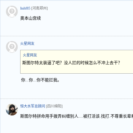
liuhf85
[河南郑州]
奥本山宫续
火星网友
火星网友
斯图尔特太装逼了吧？没人拦的时候怎么不冲上去干？
你...你...你不能拦我。
恒大水军总顾问
[四川绵阳]
斯图尔特拼命用手拨弄纠缠别人....被打活该.找打.不尊重长辈