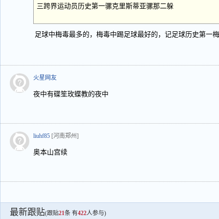
三跨界运动员历史第一骡克里斯蒂亚骡那二躲
足球中梅毒最多的，梅毒中踢足球最好的，记足球历史第一
火星网友
夜中有碟笙玫蝶教的夜中
liuhf85
[河南郑州]
奥本山宫续
最新跟贴
(跟贴
21
条 有
422
人参与)