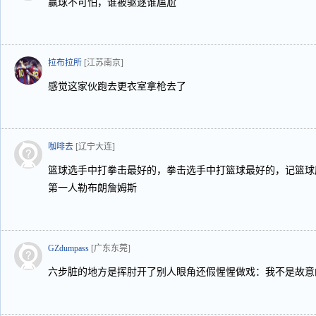
赢球不可怕，谁被驱逐谁尴尬
拉布拉所
[江苏南京]
感觉这家伙跑去更衣室拿枪去了
咖啡去
[辽宁大连]
篮球选手中打拳击最好的，拳击选手中打篮球最好的，记篮球
第一人勒布朗詹姆斯
GZdumpass
[广东东莞]
六步脏的地方是挥肘开了别人眼角还假惺惺做戏：我不是故意