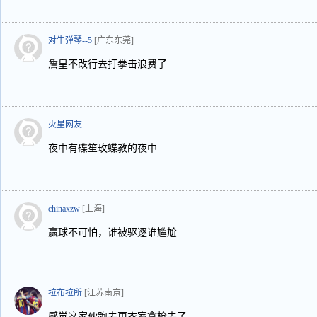
对牛弹琴--5
[广东东莞]
詹皇不改行去打拳击浪费了
火星网友
夜中有碟笙玫蝶教的夜中
chinaxzw
[上海]
赢球不可怕，谁被驱逐谁尴尬
拉布拉所
[江苏南京]
感觉这家伙跑去更衣室拿枪去了