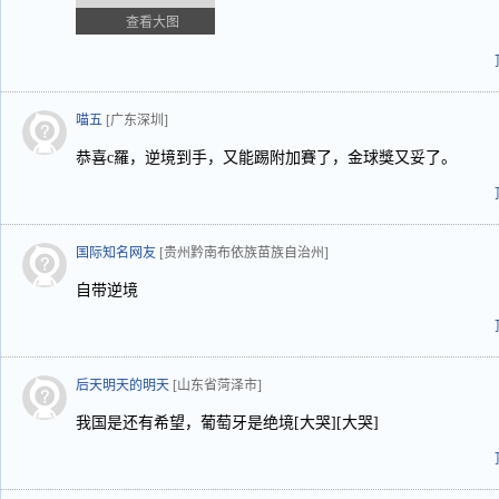
查看大图
喵五
[广东深圳]
恭喜c羅，逆境到手，又能踢附加賽了，金球獎又妥了。
国际知名网友
[贵州黔南布依族苗族自治州]
自带逆境
后天明天的明天
[山东省菏泽市]
我国是还有希望，葡萄牙是绝境[大哭][大哭]