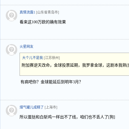
真情流露1
[山东省青岛市]
看来这100万欧的确有效果
火星网友
大个儿不是我
[江苏徐州]
附加赛逆天改命，金球投票延期，我罗拿金球，这剧本我熟[
有病吧你？金球能延后到明年3月？
煤气罐儿成精了
[上海市]
所以蛋挞和白斩鸡一样出不了线，咱们也不丢人了[狗]