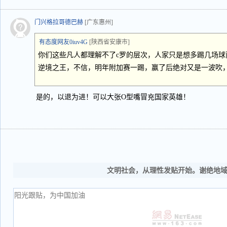
门兴格拉哥德巴赫
[广东惠州]
有态度网友0iuv4G
[陕西省安康市]
你们这些凡人都理解不了c罗的层次，人家只是想多踢几场球
逆境之王，不信，明年附加赛一踢，赢了后绝对又是一波吹
是的，以退为进！可以大张O型嘴冒充国家英雄！
文明社会，从理性发贴开始。谢绝地