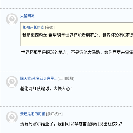
火星网友
加州州长纽森
[美国]
我是梅西粉丝 希望明年世界杯能看到罗总，世界杯没有C罗
世界杯那里是踢球的地方，不是泳池大马路，给你西罗来霍
陈天雄o实名认证东星...
[四川成都]
基佬网红队输球，大快人心！
姜还是老的厉害
[浙江杭州]
羡慕死塞尔维亚了，我们可以拿疫苗跟你们换出线权吗？