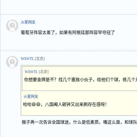
火星网友
葡萄牙阵容太差了，如果有阿根廷那阵容早夺冠了
WAWTL
[北京]
WAWTL
[北京]
你想要金牌是不？找几个塞族小伙子，给他们个球，练几个
火星网友
哈哈😄😄，八国阉人砸钟又出来刷存在感呀！
猴子再一次告诉全国球迷，什么是低素质，嘴这么臭，和球