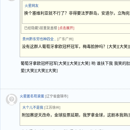
火星网友
换个塞维利亚就不行了？非得要法罗群岛，安道尔，立陶宛
已经隐藏5层重复盖楼
[点击展开]
贵州黔东穷也种四全...
[广东广州]
没有这群人葡萄牙拿欧冠杯冠军，梅毒脸肿吗？[大笑][大笑][
葡萄牙拿欧冠杯冠军[大笑][大笑][大笑] 哟 谁扶下我 我笑的肚子
爱[大笑][大笑][大笑]
火星匿名苟滚蛋
[辽宁省盘锦市]
大个儿不是我
[江苏徐州]
附加赛逆天改命，金球投票延期，我罗拿金球，这剧本我熟[