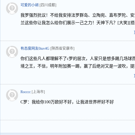
可爱的小胡
[四川成都]
我罗强烈抗议！不给我安排法罗群岛、立陶宛、直布罗陀、安
兰这些你让我怎么给你们展示一己之力！天神下凡？[大笑][捂嘴笑
有态度网友0iuv4G
[陕西省安康市]
你们这些凡人都理解不了c罗的层次，人家只是想多踢几场球
境之王，不信，明年附加赛一踢，赢了后绝对又是一波吹，提
Rocccc
[上海市]
C罗：我给你100万欧好不好，让我进世界杯好不好