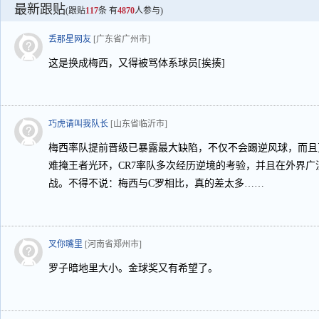
最新跟贴
(跟贴
117
条 有
4870
人参与)
丢那星网友
[广东省广州市]
这是换成梅西，又得被骂体系球员[挨揍]
巧虎请叫我队长
[山东省临沂市]
梅西率队提前晋级已暴露最大缺陷，不仅不会踢逆风球，而且
难掩王者光环，CR7率队多次经历逆境的考验，并且在外界
战。不得不说：梅西与C罗相比，真的差太多……
叉你嘴里
[河南省郑州市]
罗子暗地里大小。金球奖又有希望了。