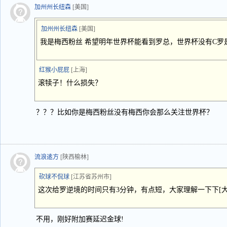
加州州长纽森
[美国]
加州州长纽森
[美国]
我是梅西粉丝 希望明年世界杯能看到罗总，世界杯没有C罗
红猴小屁屁
[上海]
滚犊子！什么损失？
？？？比如你是梅西粉丝没有梅西你会那么关注世界杯？
流浪逺方
[陕西榆林]
砍球不侃球
[江苏省苏州市]
这次给罗逆境的时间只有3分钟，有点短，大家理解一下下[大笑]
不用，刚好附加赛延迟金球!