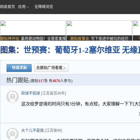
网易首页
应用
无障碍浏览
跟贴神评组:
最奇葩动物园！全靠家禽撑
跟贴故事会:
写下旅途中被坑的经历
场子
图集：
世预赛：葡萄牙1-2塞尔维亚 无
快速发贴
去跟贴广场看看
热门跟贴
(跟贴
117
条 有
4870
人参与)
砍球不侃球
[江苏省苏州市]
这次给罗逆境的时间只有3分钟，有点短，大家理解一下下[大笑]
大个儿不是我
[江苏徐州]