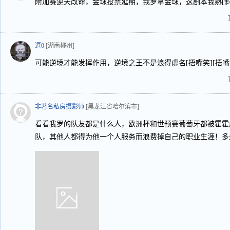
附加赛逆天改命，金球投票延期，我罗拿金球，这剧本我熟[斜
逗0
[湖南郴州]
可能逆境才能发挥作用，逆境之王不是浪得虚名[捂嘴笑][捂嘴笑
非著名私房摄影师
[黑龙江省哈尔滨市]
看看我罗的队友都是什么人，欧洲杯和世预赛葡萄牙都被霍霍
队，其他人都得为他一个人服务而浪费掉自己的职业生涯！多