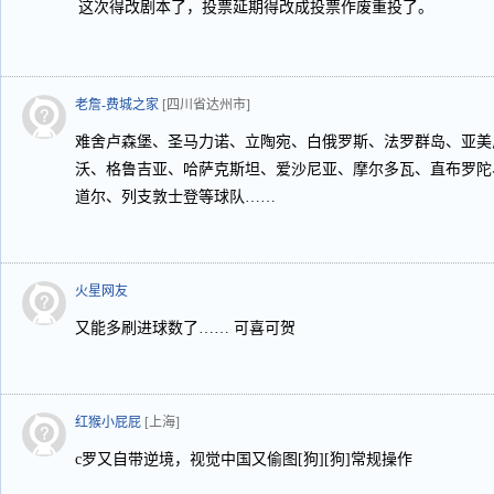
这次得改剧本了，投票延期得改成投票作废重投了。
老詹-费城之家
[四川省达州市]
难舍卢森堡、圣马力诺、立陶宛、白俄罗斯、法罗群岛、亚美
沃、格鲁吉亚、哈萨克斯坦、爱沙尼亚、摩尔多瓦、直布罗陀
道尔、列支敦士登等球队……
火星网友
又能多刷进球数了…… 可喜可贺
红猴小屁屁
[上海]
c罗又自带逆境，视觉中国又偷图[狗][狗]常规操作