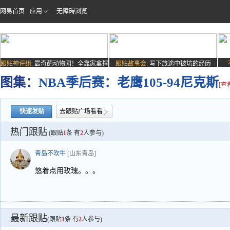
网易首页
应用
无障碍浏览
跟贴神评组:
最奇葩动物园！全靠家禽撑
跟贴故事会:
写下旅途中被坑的经历
场子
图集：
NBA季后赛：老鹰105-94尼克斯
[查
快速发贴
去跟贴广场看看
热门跟贴
(跟贴
1
条 有
2
人参与)
青岛不吹牛
[山东青岛]
悠着点用玫瑰。。。
最新跟贴
(跟贴
1
条 有
2
人参与)