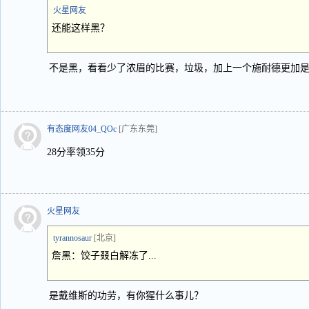
火星网友
还能这样黑？
不是黑，看看少了浓眉的比赛，垃圾，加上一个施耐德更加
有态度网友04_QOc
[广东东莞]
28分率领35分
火星网友
tyrannosaur
[北京]
詹黑：饺子叕白解冻了...
是戴维斯的功劳，有你猩什么事儿？