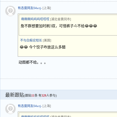
有态度网友04wrj-
[上海]
啊啊啊呜呜呜哎哎哎
[湖北省黄冈市]
詹不群想要加时刷3双，可惜裤子🐴不给😂😂😂
不与白痴论短长
[美国]
😂😂 今个饺子咋放这么多醋
动图都不给。。。
最新跟贴
(跟贴
11
条 有
329
人参与)
有态度网友04wrj-
[上海]