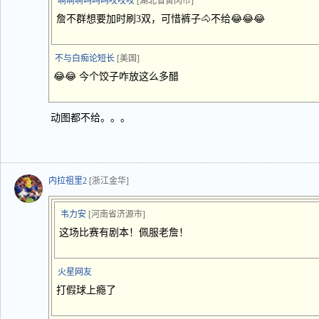
啊啊啊呜呜呜哎哎哎
[湖北省黄冈市]
詹不群想要加时刷3双，可惜裤子🐴不给😂😂😂
不与白痴论短长
[美国]
😂😂 今个饺子咋放这么多醋
动图都不给。。。
内拉祖里2
[浙江金华]
韦力安
[河南省济源市]
这场比赛有剧本！佩服老詹！
火星网友
打假球上瘾了