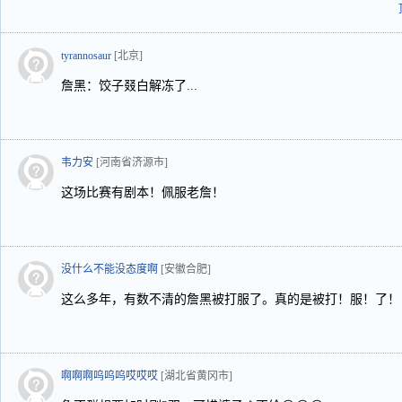
tyrannosaur
[北京]
詹黑：饺子叕白解冻了...
韦力安
[河南省济源市]
这场比赛有剧本！佩服老詹！
没什么不能没态度啊
[安徽合肥]
这么多年，有数不清的詹黑被打服了。真的是被打！服！了！
啊啊啊呜呜呜哎哎哎
[湖北省黄冈市]