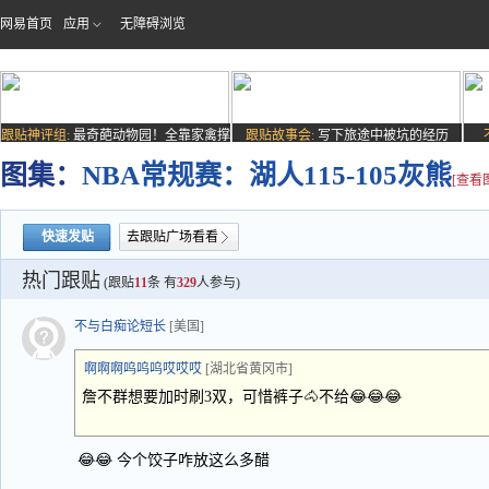
网易首页
应用
无障碍浏览
跟贴神评组:
最奇葩动物园！全靠家禽撑
跟贴故事会:
写下旅途中被坑的经历
场子
图集：
NBA常规赛：湖人115-105灰熊
[查看
快速发贴
去跟贴广场看看
热门跟贴
(跟贴
11
条 有
329
人参与)
不与白痴论短长
[美国]
啊啊啊呜呜呜哎哎哎
[湖北省黄冈市]
詹不群想要加时刷3双，可惜裤子🐴不给😂😂😂
😂😂 今个饺子咋放这么多醋