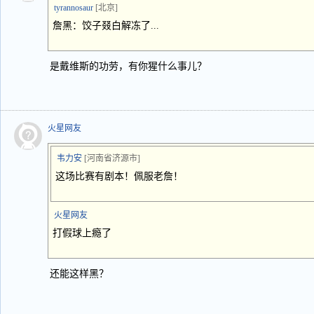
tyrannosaur
[北京]
詹黑：饺子叕白解冻了...
是戴维斯的功劳，有你猩什么事儿？
火星网友
韦力安
[河南省济源市]
这场比赛有剧本！佩服老詹！
火星网友
打假球上瘾了
还能这样黑？