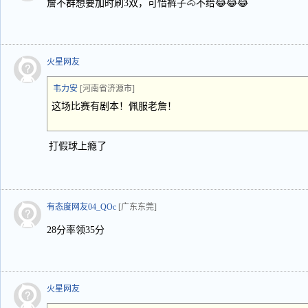
詹不群想要加时刷3双，可惜裤子🐴不给😂😂😂
火星网友
韦力安
[河南省济源市]
这场比赛有剧本！佩服老詹！
打假球上瘾了
有态度网友04_QOc
[广东东莞]
28分率领35分
火星网友