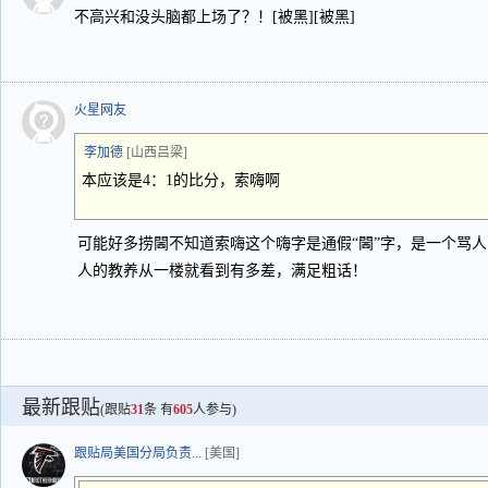
不高兴和没头脑都上场了？！[被黑][被黑]
火星网友
李加德
[山西吕梁]
本应该是4：1的比分，索嗨啊
可能好多捞閪不知道索嗨这个嗨字是通假“閪”字，是一个骂
人的教养从一楼就看到有多差，满足粗话！
最新跟贴
(跟贴
31
条 有
605
人参与)
跟贴局美国分局负责...
[美国]