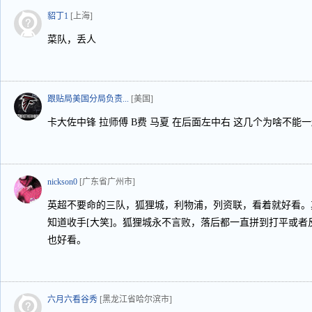
貂丁1
[上海]
菜队，丢人
跟贴局美国分局负责...
[美国]
卡大佐中锋 拉师傅 B费 马夏 在后面左中右 这几个为啥不能
nickson0
[广东省广州市]
英超不要命的三队，狐狸城，利物浦，列资联，看着就好看。
知道收手[大笑]。狐狸城永不言败，落后都一直拼到打平或
也好看。
六月六看谷秀
[黑龙江省哈尔滨市]