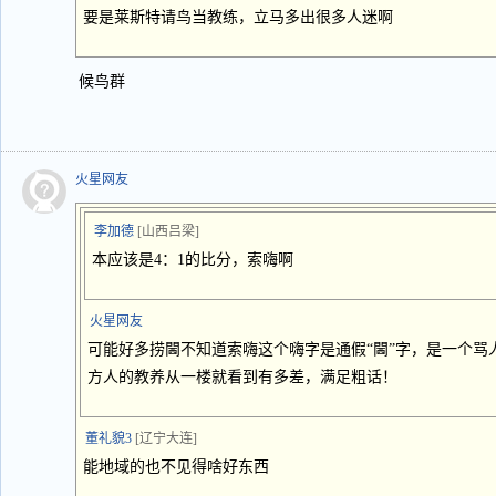
要是莱斯特请鸟当教练，立马多出很多人迷啊
候鸟群
火星网友
李加德
[山西吕梁]
本应该是4：1的比分，索嗨啊
火星网友
可能好多捞閪不知道索嗨这个嗨字是通假“閪”字，是一个骂
方人的教养从一楼就看到有多差，满足粗话！
董礼貌3
[辽宁大连]
能地域的也不见得啥好东西