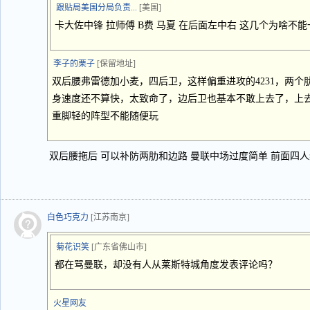
跟贴局美国分局负责...
[美国]
卡大佐中锋 拉师傅 B费 马夏 在后面左中右 这几个为啥不
李子的栗子
[保留地址]
双后腰弗雷德加小麦，四后卫，这样偏重进攻的4231，两
身速度还不算快，太致命了，边后卫也基本不敢上去了，上
重脚轻的阵型不能随便玩
双后腰拖后 可以补防两肋和边路 曼联中场过度简单 前面四
白色巧克力
[江苏南京]
菊花识笑
[广东省佛山市]
都在骂曼联，却没有人从莱斯特城角度发表评论吗？
火星网友