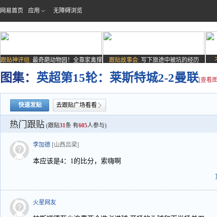
网易首页
应用
无障碍浏览
跟贴神评组:
最奇葩动物园！全靠家禽撑
跟贴故事会:
写下旅途中被坑的经历
场子
图集：
英超第15轮：莱斯特城2-2曼联
[查看图
快速发贴
去跟贴广场看看
热门跟贴
(跟贴
31
条 有
605
人参与)
李加德
[山西吕梁]
本应该是4：1的比分，索嗨啊
火星网友