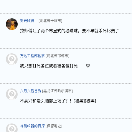
刘元顾得上
[湖北省十堰市]
拉师傅吐了两个林皇式的必进球，要不早就杀死比赛了
万达工程部他爹
[河北省邯郸市]
我只想打死各位或者被各位打死——🦊
六月六看谷秀
[黑龙江省哈尔滨市]
不高兴和没头脑都上场了？！[被黑][被黑]
寻觅凶器的真探
[保留地址]