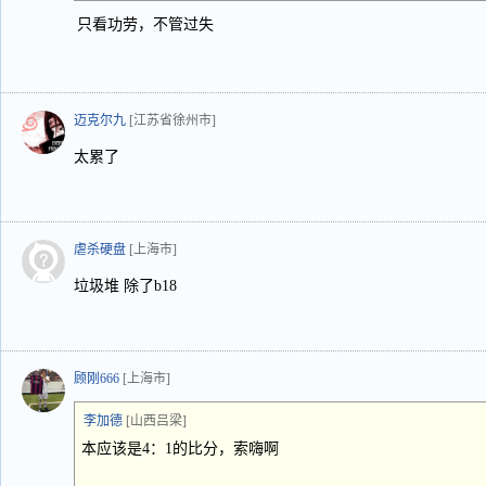
只看功劳，不管过失
迈克尔九
[江苏省徐州市]
太累了
虐杀硬盘
[上海市]
垃圾堆 除了b18
顾刚666
[上海市]
李加德
[山西吕梁]
本应该是4：1的比分，索嗨啊