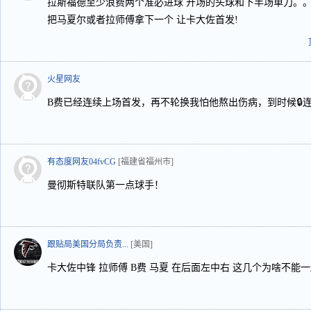
拉斯福德至少浪费两个准必进球 开场的头球和下半场单刀。
把马夏尔或者拉师傅拿下一个 让卡大佐首发!
火星网友
B费已经连续上场首发，再不轮换我怕他熬出伤病，到时候🔒
有态度网友04fvCG
[福建省福州市]
曼彻斯特联队第一点球手！
跟贴局美国分局负责...
[美国]
卡大佐中锋 拉师傅 B费 马夏 在后面左中右 这几个为啥不能