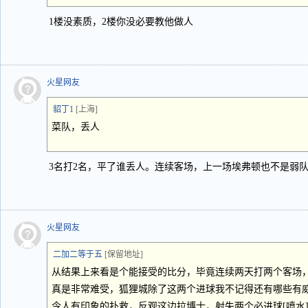
1楼没素质，2楼你没必要教他做人
火星网友
貂丁1
[上海]
菜队，丢人
3名打2名，平了谁丢人。连续客场，上一场埃弗顿也不是弱
火星网友
二加二等于五
[保留地址]
从结果上来看是个能接受的比分，毕竟连续两天打两个客场
真是非常难受，狐狸城除了这两个进球我不记得还有哪些有
令人有印象的扑救，反观这边拉博士，射失两个必进球[喷水]