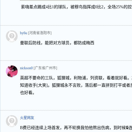
索嗨差点踢成4比1的球队，被穆鸟指挥成0比2，全场25%的控球率
by6u
[河南省洛阳市]
曼联后防线，能把对方球员，都防成梅西
nickson0
[广东省广州市]
英超不要命的三队，狐狸城，利物浦，列资联，看着就好看。
知道收手[大笑]。狐狸城永不言败，落后都一直拼到打平或
也好看。
火星网友
B费已经连续上场首发，再不轮换我怕他熬出伤病，到时候🔒