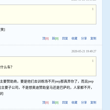
1
笑]
顶
[0]
踩
[0]
回复
收藏
分享
复制
2020-05-21 19:49:27
1
是什么车？
eep是主要赞助商，要是他们去训练场不开jeep那真弄你了，而且jeep
OR的主要子公司，不是想奥迪赞助皇马还是巴萨的，人家都不开，
坎的
顶
[0]
踩
[0]
回复
收藏
分享
复制