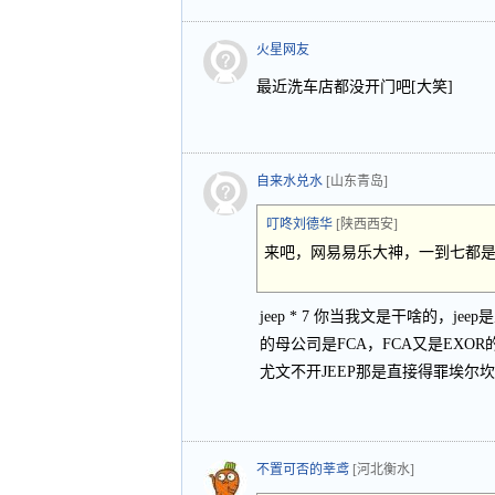
火星网友
最近洗车店都没开门吧[大笑]
自来水兑水
[山东青岛]
叮咚刘德华
[陕西西安]
来吧，网易易乐大神，一到七都
jeep * 7 你当我文是干啥的，j
的母公司是FCA，FCA又是EX
尤文不开JEEP那是直接得罪埃尔
不置可否的莘鸢
[河北衡水]