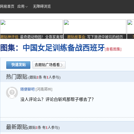
网易首页
应用
无障碍浏览
跟贴神评组:
最奇葩动物园！全靠家禽撑
跟贴故事会:
写下旅途中被坑的经历
场子
图集：
中国女足训练备战西班牙
[查看图集]
快速发贴
去跟贴广场看看
热门跟贴
(跟贴
1
条 有
1
人参与)
随便聊吧
[河南郑州]
没人评论么？评论白斩鸡那帮子哪去了？
最新跟贴
(跟贴
1
条 有
1
人参与)