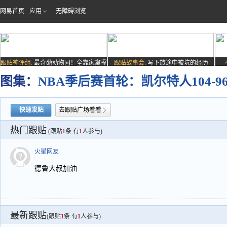
网易首页
应用
无障碍浏览
跟贴神评组:
最奇葩动物园！全靠家禽撑
跟贴故事会:
写下旅途中被坑的经历
场子
图集：
NBA季后赛首轮：凯尔特人104-9
快速发贴
去跟贴广场看看
热门跟贴
(跟贴
1
条 有
1
人参与)
火星网友
德鲁大叔加油
最新跟贴
(跟贴
1
条 有
1
人参与)