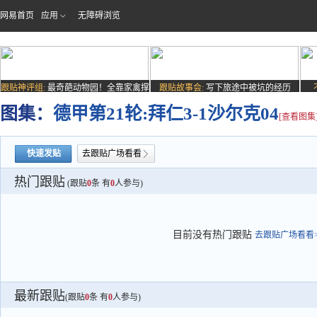
网易首页
应用
无障碍浏览
跟贴神评组:
最奇葩动物园！全靠家禽撑
跟贴故事会:
写下旅途中被坑的经历
场子
图集：
德甲第21轮:拜仁3-1沙尔克04
[查看图集
快速发贴
去跟贴广场看看
热门跟贴
(跟贴
0
条 有
0
人参与)
目前没有热门跟贴
去跟贴广场看看>
最新跟贴
(跟贴
0
条 有
0
人参与)