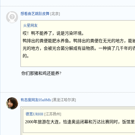
想看曲艺跳肚皮舞
[北京]
火星网友
哎！鸭不能养了，说是污染环境。
鸭排出的粪便能肥水养鱼。鸭排出的粪便在无光的地方，能
光的地方，会被光合菌分解成有益物质。一种搞了几千年的
的。
你们那猪和鸡还能养?
有态度网友05u0Mh
[黑龙江哈尔滨]
德宽URHH
[江苏扬州]
2000年旅游在大连，恰逢奥运闭幕和万达比赛同时，饭馆