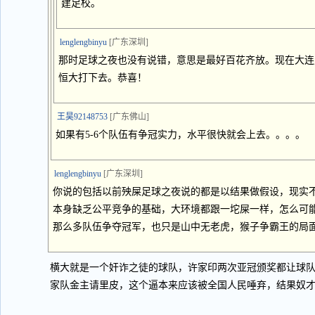
建足校。
lenglengbinyu
[广东深圳]
那时足球之夜也没有说错，意思是最好百花齐放。现在大连
恒大打下去。恭喜！
王昊92148753
[广东佛山]
如果有5-6个队伍有争冠实力，水平很快就会上去。。。。
lenglengbinyu
[广东深圳]
你说的包括以前殃屎足球之夜说的都是以结果做假设，现实
本身缺乏公平竞争的基础，大环境都跟一坨屎一样，怎么可
那么多队伍争夺冠军，也只是山中无老虎，猴子争霸王的局
横大就是一个奸诈之徒的球队，许家印两次亚冠颁奖都让球
家队金主请里皮，这个逼本来应该被全国人民唾弃，结果奴