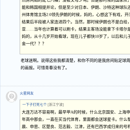
然房间贴的乱七八糟，没被父母少骂。但是那时候的国家队
能和韩国相提并论，但是至少对日本、伊朗、沙特这种球队
州体育馆主场2:0领先伊朗的时候，妈的，心想这下有戏，
结果后半段被人家连进四个。当然，那时候伊朗也不是白给
亚……当年也计算着可以刷卡，结果主客场没能拿下卡塔尔
妈的，从十几岁开始看球，现在儿子都快10岁了，以后和儿
金一代？？？
老球迷啊。说得这些我都清楚，和你不同的是我房间贴足球
的画报。可惜青春没有了。
火星网友
一下子打死七个
[浙江宁波]
大连万达不容易啊，最早甲A的时候，什么北京国安、上海申
年高中那会，一直在买当代体育，里面都会送球星卡。什么
晨、申思、区楚良、范志毅、江津，还有巴西学成归来的号