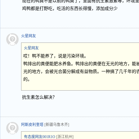
现在的鸭粪不是以前的鸭粪了，里面有抗生素激素等，环境
鸡鸭都是打野吃，吃活的东西长得慢，添加成分少
火星网友
火星网友
哎！鸭不能养了，说是污染环境。
鸭排出的粪便能肥水养鱼。鸭排出的粪便在无光的地方，能
光的地方，会被光合菌分解成有益物质。一种搞了几千年的
的。
抗生素怎么解决？
阿斯皮利奎塔
[新疆乌鲁木齐]
有态度网友001R1O
[浙江杭州]