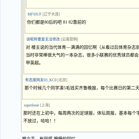
MFSIUF
[辽宁大连]
你们都是80后的吧 81 82靠前的
该昵称重复无法修改
[云南昆明]
对 楼主说的当代体育---满满的回忆啊（从看过后体育杂
当时非常棒很大气的一本杂志，很多小联赛的优秀球员都会
甲英超。
有态度网友03_KC0
[北京]
那个时候几个同学凑5毛钱买齐鲁晚报，每个比赛日的第二
superlouie
[上海]
那时还在上初中，每周两次的足球报，体坛周报，基本每个
不放过，哈哈！！
握个手，有同感 慢慢的回忆