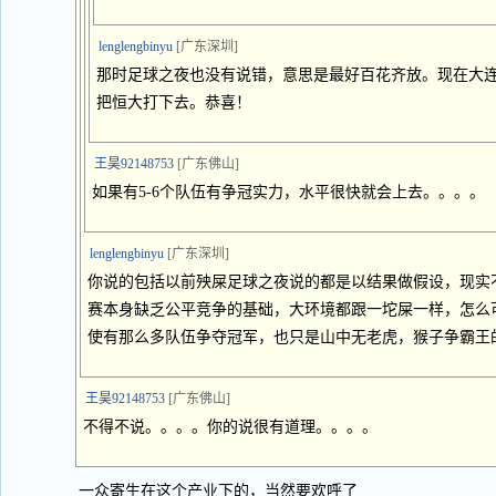
lenglengbinyu
[广东深圳]
那时足球之夜也没有说错，意思是最好百花齐放。现在大
把恒大打下去。恭喜！
王昊92148753
[广东佛山]
如果有5-6个队伍有争冠实力，水平很快就会上去。。。。
lenglengbinyu
[广东深圳]
你说的包括以前殃屎足球之夜说的都是以结果做假设，现实
赛本身缺乏公平竞争的基础，大环境都跟一坨屎一样，怎么
使有那么多队伍争夺冠军，也只是山中无老虎，猴子争霸王
王昊92148753
[广东佛山]
不得不说。。。。你的说很有道理。。。。
一众寄生在这个产业下的，当然要欢呼了