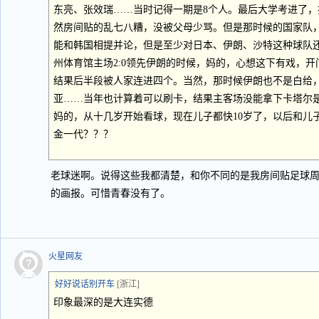
东亮、张效瑞……当时记得一期是8个人。最后大学考进了
然房间贴的乱七八糟，没被父母少骂。但是那时候的国家队
能和韩国相提并论，但是至少对日本、伊朗、沙特这种球队
州体育馆主场2:0领先伊朗的时候，妈的，心想这下有戏，
结果后半段被人家连进四个。当然，那时候伊朗也不是白给
亚……当年也计算着可以刷卡，结果主客场没能拿下卡塔尔
妈的，从十几岁开始看球，现在儿子都快10岁了，以后和儿
金一代？？？
老球迷啊。说得这些我都清楚，和你不同的是我房间贴足球
的画报。可惜青春没有了。
火星网友
好好说话别开车
[浙江]
印象最深的是大连实德