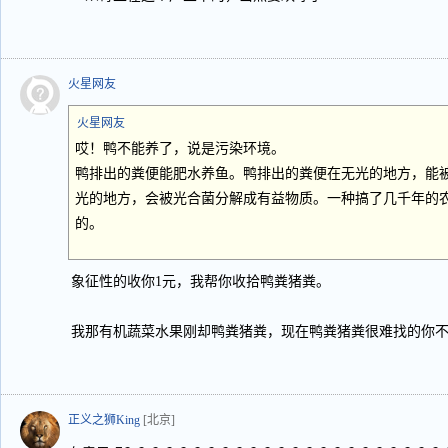
火星网友
火星网友
哎！鸭不能养了，说是污染环境。
鸭排出的粪便能肥水养鱼。鸭排出的粪便在无光的地方，能
光的地方，会被光合菌分解成有益物质。一种搞了几千年的
的。
象征性的收你1元，我帮你收拾鸭粪猪粪。
我那有机蔬菜水果刚却鸭粪猪粪，现在鸭粪猪粪很难找的你
正义之狮King
[北京]