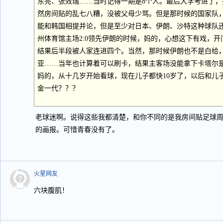
东亮、张效瑞……当时记得一期是8个人。最后大学考进了
然房间贴的乱七八糟，没被父母少骂。但是那时候的国家队
能和韩国相提并论，但是至少对日本、伊朗、沙特这种球队
州体育馆主场2:0领先伊朗的时候，妈的，心想这下有戏，
结果后半段被人家连进四个。当然，那时候伊朗也不是白给
亚……当年也计算着可以刷卡，结果主客场没能拿下卡塔尔
妈的，从十几岁开始看球，现在儿子都快10岁了，以后和儿
金一代？？？
老球迷啊。说得这些我都清楚，和你不同的是我房间贴足球
的画报。可惜青春没有了。
火星网友
六块腹肌！