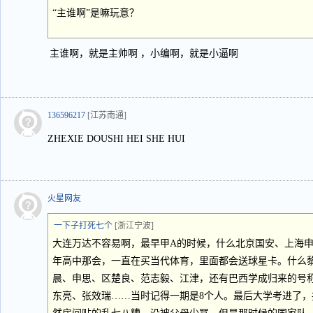
“主谁啊”是嘛玩意？
主谁啊，就是主帅啊 ，小编啊，就是小逼啊
136596217
[江苏南通]
ZHEXIE DOUSHI HEI SHE HUI
火星网友
一下子打死七个
[浙江宁波]
大连万达不容易啊，最早甲A的时候，什么北京国安、上海申
年高中那会，一直在买当代体育，里面都会送球星卡。什么
晨、申思、区楚良、范志毅、江津，还有巴西学成归来的号
东亮、张效瑞……当时记得一期是8个人。最后大学考进了