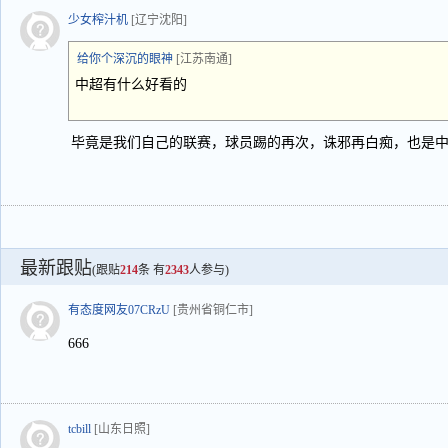
少女榨汁机
[辽宁沈阳]
给你个深沉的眼神
[江苏南通]
中超有什么好看的
毕竟是我们自己的联赛，球员踢的再次，诛邪再白痴，也是
最新跟贴
(跟贴
214
条 有
2343
人参与)
有态度网友07CRzU
[贵州省铜仁市]
666
tcbill
[山东日照]