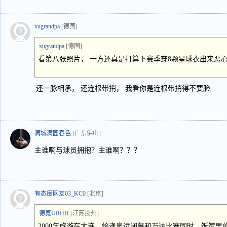
xugrandpa
[德国]
xugrandpa
[德国]
看第八张照片， 一方还真是打算下赛季穿8颗星球衣出来恶
还一脉相承， 还连根带捎， 我看你是连根带捎得不要脸
满城满园春色
[广东佛山]
主谁啊与球员拥抱？主谁啊？？？
有态度网友03_KC0
[北京]
德宽URHH
[江苏扬州]
2000年旅游在大连，恰逢奥运闭幕和万达比赛同时，饭馆