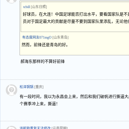
tcbill
[山东日照]
好球员，在大连！中国足球能否打出水平，要看国家队是不
员对于国足最大的贡献是尽量不要到国家队里添乱，无论他
有态度网友071mgO
[山东青岛]
然而，前锋还是青岛的好。
郝海东那样的不算好前锋
松泽锅锅
[重庆]
有一段时间，我以为永昌会上来，然后和我们破帆进行撕逼大
个赛季冲上来，撕逼！
该昵称重复无法修改
[云南昆明]