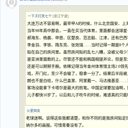
一下子打死七个
[浙江宁波]
大连万达不容易啊，最早甲A的时候，什么北京国安、上
当年98年高中那会，一直在买当代体育，里面都会送球
郝海东、杨晨、申思、区楚良、范志毅、江津，还有巴西
李金羽、李铁、隋东亮、张效瑞……当时记得一期是8个
贴在自己的房间里。虽然房间贴的乱七八糟，没被父母少
是亚洲里面数的上。尽管还不能和韩国相提并论，但是至
还是可以掰掰手腕。依稀记得当年金州体育馆主场2:0领
戏，开门红，至少不会输了，稳拿一分了。结果后半段被
朗也不是白给，什么巴盖里、阿里戴一、马达维基亚……
客场没能拿下卡塔尔是最大的败笔。中国足球要加油啊，
儿子都快10岁了，以后和儿子吹牛的时候，难道真的只能
火星网友
老球迷啊。说得这些我都清楚，和你不同的是我房间贴足
纳尔多的画报。可惜青春没有了。