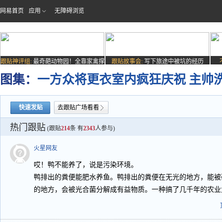
网易首页
应用
无障碍浏览
跟贴神评组:
最奇葩动物园！全靠家禽撑
跟贴故事会:
写下旅途中被坑的经历
场子
图集：
一方众将更衣室内疯狂庆祝 主帅
快速发贴
去跟贴广场看看
热门跟贴
(跟贴
214
条 有
2343
人参与)
火星网友
哎！鸭不能养了，说是污染环境。
鸭排出的粪便能肥水养鱼。鸭排出的粪便在无光的地方，能被
的地方，会被光合菌分解成有益物质。一种搞了几千年的农业