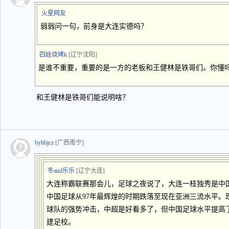
火星网友
弱弱问一句，前身是大连实德吗？
四娃烧烤k
[辽宁沈阳]
是谁不重要，重要的是一方的老板和王健林是铁哥们。你懂
和王健林是铁哥们能说明啥？
byhbjcz
[广西南宁]
冬and乐乐
[辽宁大连]
大连称霸联赛那会儿，足球之夜说了，大连一枝独秀是中
中国足球从97年最辉煌的时期跌落至现在亚洲三流水平。
球队的强势冲击，中超是好看多了，但中国足球水平提高
建足校。