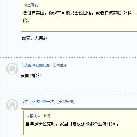
火星网友
要没有美国，你现在可能只会说日语，或者在被苏联“外科手
胎。
你真让人恶心
有态度网友06Ju3R
[甘肃兰州]
替国??脸红
我在马路边捡到一坑...
[安徽安庆]
以德扶人
[上海]
当年是伊拉克吧，家里打着仗还能那个亚洲杯冠军