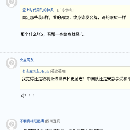
登上时代周刊的拉风...
[广东佛山]
国足那些装B样，看的都烦，纹身染发名牌，踢的跟屎一样
那个什么张5，看那一身纹身就恶心。
火星网友
有态度网友01spik
[福建福州]
我觉得还是叙利亚进世界杯更励志！中国队还是安静享受和平盛
对！！！
不明真相瞎起哄
[四川宜宾]