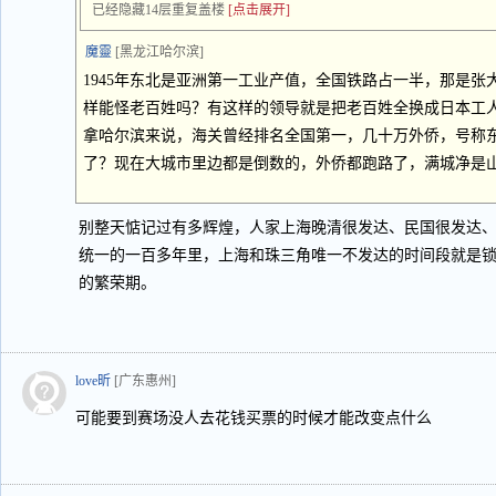
已经隐藏14层重复盖楼
[点击展开]
魔靈
[黑龙江哈尔滨]
1945年东北是亚洲第一工业产值，全国铁路占一半，那是
样能怪老百姓吗？有这样的领导就是把老百姓全换成日本工
拿哈尔滨来说，海关曾经排名全国第一，几十万外侨，号称
了？现在大城市里边都是倒数的，外侨都跑路了，满城净是
别整天惦记过有多辉煌，人家上海晚清很发达、民国很发达
统一的一百多年里，上海和珠三角唯一不发达的时间段就是
的繁荣期。
love昕
[广东惠州]
可能要到赛场没人去花钱买票的时候才能改变点什么