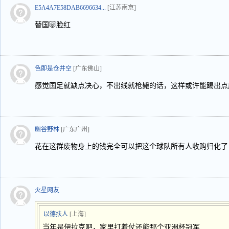
E5A4A7E58DAB6696634...
[江苏南京]
替国🐷脸红
色即是仓井空
[广东佛山]
感觉国足就缺点决心，不出线就枪毙的话，这样或许能踢出点
幽谷野林
[广东广州]
花在这群废物身上的钱完全可以把这个球队所有人收购归化了
火星网友
以德扶人
[上海]
当年是伊拉克吧，家里打着仗还能那个亚洲杯冠军