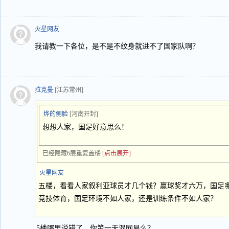
火星网友
我请教一下各位，是不是不纹身就进不了国家队啊？
拉克曼
[江苏常州]
烨的侧脸
[河南开封]
想想人家，国足好意思么！
已经隐藏6层重复盖楼
[点击展开]
火星网友
五楼，看看人家叙利亚球员才几个钱？赢球奖才六万，国足
竞技体育，国足环境不如人家，还是训练条件不如人家？
5楼哪里说错了，你第一天混网易么？