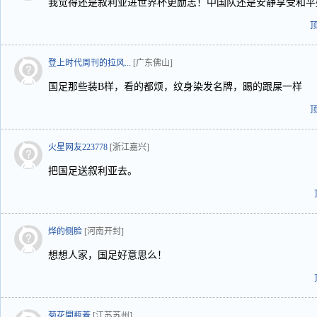
我觉得还是叙利亚进世界杯更励志！中国队还是安静享受和平盛世
登上时代周刊的拉风...
[广东佛山]
国足那些装B样，看的都烦，纹身染发名牌，踢的跟屎一样
火星网友223778
[浙江嘉兴]
把国足送叙利亚去。
烨的侧脸
[河南开封]
想想人家，国足好意思么！
菊花開瓶蓋
[江苏苏州]