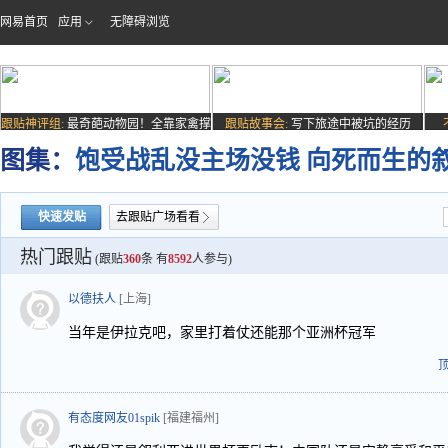
网易首页
应用
无障碍浏览
跟贴神评组:
最奇葩动物园！全靠家禽撑
跟贴故事会:
写下旅途中被坑的经历
场子
图集：
饱受战乱没主场没钱 向死而生的
快速发贴
去跟贴广场看看
热门跟贴
(跟贴
360
条 有
8592
人参与)
以德扶人
[上海]
当年是伊拉克吧，家里打着仗还能那个亚洲杯冠军
有态度网友01spik
[福建福州]