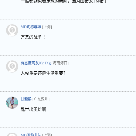
一般都避免看足球的新闻，因为国猪太TM猪了
MD昵称非法
[上海]
万恶的战争 ！
有态度网友03p1Xg
[海南海口]
人权重要还是生活重要？
甘毅鹏
[广东深圳]
乱世出英雄啊
MD昵称非法
[上海]