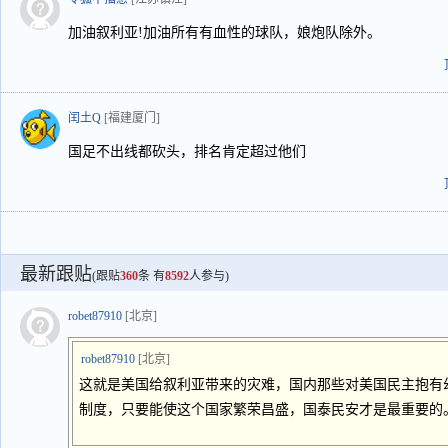
加油叙利亚!加油所有有血性的球队，娘炮队除外。
闰土Q
[福建厦门]
国足不出线都砍头，排名肯定超过他们
最新跟贴
(跟贴
360
条 有
8592
人参与)
robet87910
[北京]
robet87910
[北京]
这就是美国给叙利亚带来的灾难，国内那些对美国民主抱有
制度，只要能使这个国家繁荣昌盛，国泰民安才是最重要的