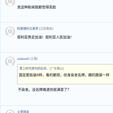
发这种新闻我都觉得丢脸
粒黎理利立离李
[江苏南京]
叙利亚男足加油！叙利亚人民加油！
outlaoan0
[上海]
登上时代周刊的拉风...
[广东佛山]
国足那些装B样，看的都烦，纹身染发名牌，踢的跟屎一样
不染发。没名牌难道你就满意了？
火星网友