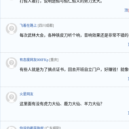
打假人被打，说明造假与假仁假义的势力太大。
顶
飞着在路上
[四川成都]
每次武林大会，各种铁皮刀听个响，音响效果还是非常不错的😂
有态度网友000FKp
[重庆]
有些人就是为了搞点证书，回去开班自立门户，好赚钱！就像
火星网友
这里面有没有虎力大仙、鹿力大仙、羊力大仙？
你说的都是狗屁
[广东揭阳]