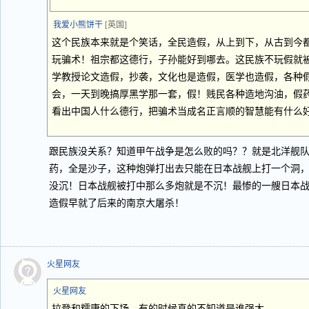
我爱小熊饼干
[英国]
这个民族本来就是个笑话，全民造假，从上到下，从古到今
玩骗术！祖宗都这德行，子孙能好到哪去。这民族不玩假就
学教授论文造假，抄袭，文化也是造假，医学也造假，各种
会，一天到晚搞厚黑学那一套，假！贱民各种造地沟油，假
看出中国人什么德行，把骗术当成名正言顺的智慧能有什么
跟民族没关系？知道甲午战争是怎么败的吗？？就是北洋舰
药，全是沙子，这种炮弹打出去只能在日本战舰上打一个洞
没沉！日本战舰被打中那么多炮就是不沉！最惨的一艘日本
造假早就了后来的南京大屠杀！
火星网友
火星网友
拉登和糯康的下场，有的时候真的不知道是谁强大