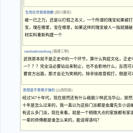
生而在世我很抱歉
[四川雅安]
被一已之力，还是以打假之名义，一个所谓的瑰宝如果被打
宝，瑰在哪里，宝在哪里，如果这样的瑰宝被人一指就捅破
材实料重新构建一个
xiaohuahexiaohong
[福建三明]
武侠原本就不是正史中的一个环节，算什么狗屁文化，正史
一？？？完全没必要站出来制止，也不会影响什么，反而可
要官方出面，那才会沦为笑柄的，除非徐故意假打，倒是可
思想是不畏惧子弹的
[山西阳泉]
经过567十年代，现在居然还有什么峨眉少林武当华山，居
十年是怎么过来的，我一直以为这些门派都是金庸先生小说
有这么多门派，现在来看，就是一个稍微大点的家族都有家
一辈的师傅都是谁怎么来的，能说得清吗？