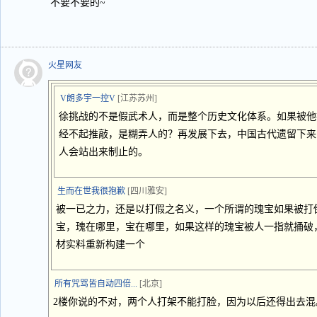
不要不要的~
火星网友
V朗多宇一控V
[江苏苏州]
徐挑战的不是假武术人，而是整个历史文化体系。如果被他
经不起推敲，是糊弄人的？再发展下去，中国古代遗留下来
人会站出来制止的。
生而在世我很抱歉
[四川雅安]
被一已之力，还是以打假之名义，一个所谓的瑰宝如果被打
宝，瑰在哪里，宝在哪里，如果这样的瑰宝被人一指就捅破
材实料重新构建一个
所有咒骂皆自动四倍...
[北京]
2楼你说的不对，两个人打架不能打脸，因为以后还得出去混