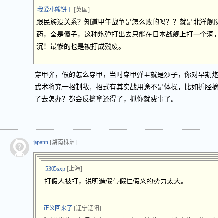
我爱小熊饼干
[英国]
跟民族没关系？知道甲午战争是怎么败的吗？？就是北洋舰
药，全是傻子，这种炮弹打出去只能在日本战舰上打一个洞
沉！最惨的也是被打成残废。
穿甲弹，假的怎么穿甲，当时穿甲弹里就是沙子，你对早期
武术将究一招制敌，招式有其实战用途不是体操，比如折胫
了去怎办？都会反擒拿还得了，抓你就费事了。
japann
[湖南株洲]
5305sxp
[上海]
打假人被打，说明造假与假仁假义的势力太大。
正义回来了
[辽宁辽阳]