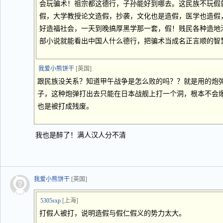
会玩骗术！祖宗都这德行，子孙能好到哪去。这民族不玩假
假，大学教授论文造假，抄袭，文化也是造假，医学也造假
好造福社会，一天到晚搞厚黑学那一套，假！贱民各种造地
部小说就能看出中国人什么德行，把骗术当成名正言顺的智
我爱小熊饼干
[英国]
跟民族没关系？知道甲午战争是怎么败的吗？？就是用的炮
子，这种炮弹打出去只能在日本战舰上打一个洞，根本不会
也是被打成残废。
我也是醉了！满人汉人分不清
我爱小熊饼干
[英国]
5305sxp
[上海]
打假人被打，说明造假与假仁假义的势力太大。