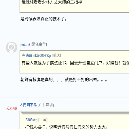
我就想看看少林方丈大师的二指禅
是时候表演真正的技术了。
jiuguiyi
[浙江金华]
有态度网友000FKp
[重庆]
有些人就是为了搞点证书，回去开班自立门户，好赚钱！就
朝鲜有核弹是真的。。。就是打不打的出去。。。
人民网不易
[广东深圳]
5305sxp
[上海]
打假人被打，说明造假与假仁假义的势力太大。