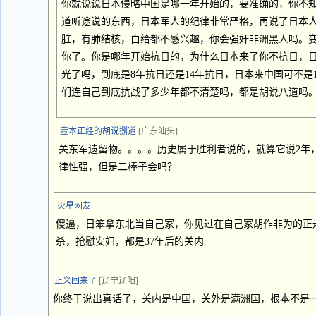
你就说说日本侵略中国是哪一年开始的，要准确的，你不
道听途说的东西，日本军人的纪律非常严格，再说了日本
脏，有肺结核，白给都不感兴趣，你会强奸非洲黑人吗。
你了。你是哪年开始抗日的，为什么日本来了你不抗日，
光了吗，到底是8年抗日还是14年抗日，日本来中国可不是
们连自己到底抗战了多少年都不清楚吗，都是胡说八道吗
壹本正经的胡说捌道
[广东汕头]
关东军遗留物。。。。历史属于胜利者说的，就算它说2年
律性强，但是二棒子会吗？
火星网友
傻逼，日笨拿东北当自己家，你见过在自己家胡作非为的正
杀，抢慰安妇，都是37年后的关内
正义回来了
[辽宁辽阳]
你终于说出真话了，关内是中国，关外是满洲国，根本不是