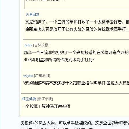
火星网友
真尼玛醉了，一个三流的拳师打败了一个太极拳爱好者，
徐那点功夫真是放开了让有实战的经验的传统武术高手打
jlsfire
[吉林长春]
那么一个三流拳师打败了一个央视报道的在武协开宗立派的
业格斗明星和所谓的传统武术高手打呢？
waysto
[广东深圳]
3流的徐都不搞不定还提什么跟职业格斗明星打,差距太大还
红尘漂流
[浙江宁波]
一个按摩工算神马开宗拳师
央视频4的风去人物，可以单手破裸绞的。这是全世界拳师都