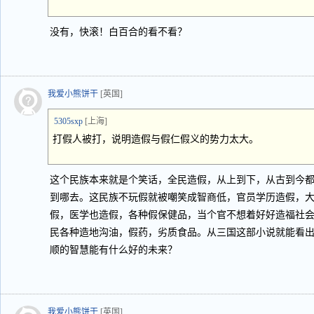
没有，快滚！白百合的看不看？
我爱小熊饼干
[英国]
5305sxp
[上海]
打假人被打，说明造假与假仁假义的势力太大。
这个民族本来就是个笑话，全民造假，从上到下，从古到今
到哪去。这民族不玩假就被嘲笑成智商低，官员学历造假，
假，医学也造假，各种假保健品，当个官不想着好好造福社
民各种造地沟油，假药，劣质食品。从三国这部小说就能看
顺的智慧能有什么好的未来？
我爱小熊饼干
[英国]