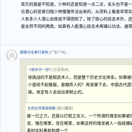
其它的我是不知道，少林的还是知道一点二点，名头也不是
位潜心好武者归隐少林慢慢传法出来的，从资料上看是非常
人有多少人潜心去练就不得而知了，除了核心的技击术外，
是全然不同的两类，如真有人能潜心技击术再辅以功法，通常
脚踢乌毛拳打美狗
[广东广州]
V朗多宇一控V
[江苏苏州]
徐挑战的不是假武术人，而是整个历史文化体系。如果被
少是经不起推敲，是糊弄人的？再发展下去，中国古代遗
屎。肯定有人会站出来制止的。
生而在世我很抱歉
[四川雅安]
被一已之力，还是以打假之名义，一个所谓的瑰宝如果被
宝，瑰在哪里，宝在哪里，如果这样的瑰宝被人一指就捅
真材实料重新构建一个