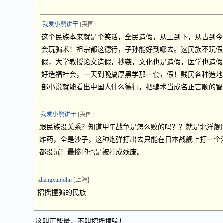
我爱小熊饼干
[英国]
这个民族本来就是个笑话，全民造假，从上到下，从古到今
会玩骗术！祖宗都这德行，子孙能好到哪去。这民族不玩假
假，大学教授论文造假，抄袭，文化也是造假，医学也造假
好造福社会，一天到晚搞厚黑学那一套，假！贱民各种造地
部小说就能看出中国人什么德行，把骗术当成名正言顺的智
我爱小熊饼干
[英国]
跟民族没关系？知道甲午战争是怎么败的吗？？就是北洋舰
炸药，全是沙子，这种炮弹打出去只能在日本战舰上打一个
都没沉！最惨的也是被打成残废。
zhangxunjohn
[上海]
招摇撞骗的民族
这叫正能量，不叫招摇撞骗！