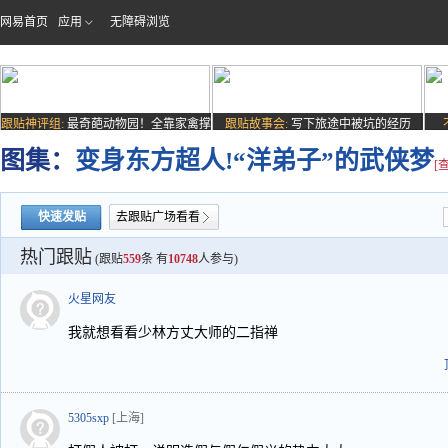
网易首页
应用
无障碍浏览
跟贴神评组:
最奇葩动物园！全靠家禽撑
跟贴故事会:
写下旅途中被坑的经历
场子
图集：
变身东方超人!“洋弟子”的武侠梦
[
快速发贴
去跟贴广场看看
热门跟贴
(跟贴
559
条 有
10748
人参与)
火星网友
我就想看看少林方丈大师的二指禅
5305sxp
[上海]