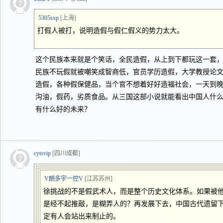
5305sxp
[上海]
打假人被打，说明造假与假仁假义的势力太大。
这个民族本来就是个笑话，全民造假，从上到下都玩这一套
民族不玩假就被嘲笑成智商低，官员学历造假，大学教授论
造假，各种假保健品，当个官不想着好好造福社会，一天到
沟油，假药，劣质食品。从三国这部小说就能看出中国人什
有什么好的未来？
cytsvip
[四川成都]
V朗多宇一控V
[江苏苏州]
徐挑战的不是假武术人，而是整个历史文化体系。如果被
是经不起推敲，是糊弄人的？再发展下去，中国古代遗留
定有人会站出来制止的。