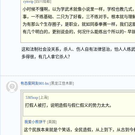
cytsvip
[四川成都]
小时候不懂啊，以为学武术就像小说里一样，学校也教几式
事，一不练基础、二只为了好看，三不练对手。根本就与理解
为有那么个生存圈子，是职业，就如同泰拳赛一样，我们这能
有几个明白的，更别说会的，何况什么能练出个所以的~ 早
这和法制社会没关系，杀人、伤人自有法律惩治，怕人人练
多得很，有几人拿它杀人？
有态度网友001-hx
[黑龙江佳木斯]
5305sxp
[上海]
打假人被打，说明造假与假仁假义的势力太大。
我爱小熊饼干
[英国]
这个民族本来就是个笑话，全民造假，从上到下，从古到今