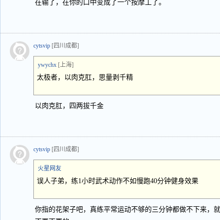
在输了，在你的口中变成了一个按摩工了。
cytsvip
[四川成都]
ywychx
[上海]
太极者，以肉克肛，思量剥千精
以肉克肛，四两拔千金
cytsvip
[四川成都]
火星网友
误人子弟，练1小时武术动作不如慢跑40分钟健身效果
你指的花架子吧，真练平常运动不够的三分钟都做不下来，