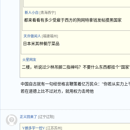
新人小白
[青海西宁]
都来看看有多少受雇于西方的狗网特拿钱发帖摸黑国家
天许做闲人
[福建福州]
日本米其林餐厅菜品
火星网友
二楼，听说过少林吊脚二指禅吗？不要什么东西都挂个“国家
中国自古就有一句经世格言鞭策着亿万民众：“你若从实力上
若在道德上比不过对方，就用权力击垮他
正义回来了
[辽宁辽阳]
V朗多宇一控V
[江苏苏州]