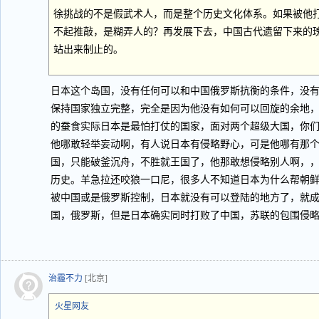
徐挑战的不是假武术人，而是整个历史文化体系。如果被他
不起推敲，是糊弄人的？再发展下去，中国古代遗留下来的
站出来制止的。
日本这个岛国，没有任何可以和中国俄罗斯抗衡的条件，没
保持国家独立完整，完全是因为他没有如何可以回旋的余地
的蚕食实际日本是最怕打仗的国家，面对两个超级大国，你
他哪敢轻举妄动啊，有人说日本有侵略野心，可是他哪有那
国，只能破釜沉舟，不胜就王国了，他那敢想侵略别人啊，
历史。羊急拉还咬狼一口尼，很多人不知道日本为什么帮朝
被中国或是俄罗斯控制，日本就没有可以登陆的地方了，就
国，俄罗斯，但是日本确实同时打败了中国，苏联的包围侵
治霾不力
[北京]
火星网友