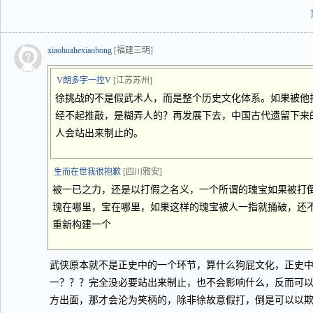
xiaohuahexiaohong
[福建三明]
V朗多宇一控V
[江苏苏州]
徐挑战的不是假武术人，而是整个历史文化体系。如果被他
经不起推敲，是糊弄人的？再发展下去，中国古代遗留下来
人会站出来制止的。
生而在世我很抱歉
[四川雅安]
被一已之力，还是以打假之名义，一个所谓的瑰宝如果被打
瑰在哪里，宝在哪里，如果这样的瑰宝被人一指就捅破，还
重新构建一个
武侠原本就不是正史中的一个环节，算什么狗屁文化，正史
一？？？完全没必要站出来制止，也不会影响什么，反而可
方出面，那才会沦为笑柄的，除非徐故意假打，倒是可以以