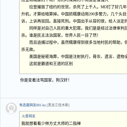
拉登摧毁了纽约的世贸，杀死了上千人。MD打了好几年
升机，才算给暗算掉。中国抓糯康动用200多警力，几个头
诉，上诉再驳回。直接死刑。中国出手从容的很，给人淡定
同样是对自己人民的重大犯罪。我们是是经过法律审判后
杀。谁是民主法治国家，世界人民一目了然！
而且追捕过程中，虽然糯康得到很多当地村民的帮助，但
杀无故。
美国是秘密海葬，中国是注射执行，骨灰、遗言、遗物全
这就是霸道和王道的区别
你是变着法骂国家，狗汉奸！
有态度网友001-hx
[黑龙江佳木斯]
火星网友
我就想看看少林方丈大师的二指禅