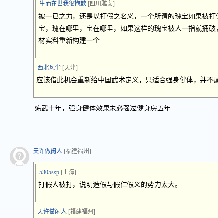
生而在世我很抱歉
[四川雅安]
被一已之力，还是以打假之名义，一个所谓的瑰宝如果被打
宝，瑰在哪里，宝在哪里，如果这样的瑰宝被人一指就捅破
材实料重新构建一个
西北风尘
[天津]
应该借此机会重新给中国武术定义，只适合强身健体，并不
练武十年，强身健体效果未必强过健身房五年
天许做闲人
[福建福州]
5305sxp
[上海]
打假人被打，说明造假与假仁假义的势力太大。
天许做闲人
[福建福州]