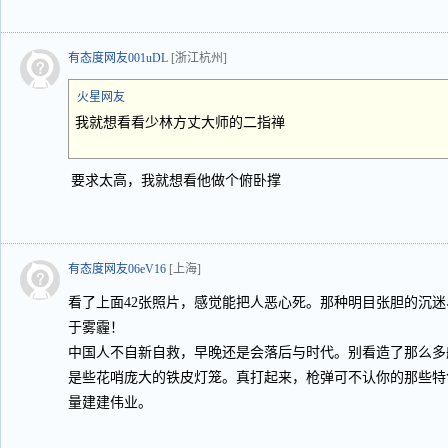
有态度网友001uDL
[浙江杭州]
火星网友
我就想看看少林方丈大师的二指禅
要求太高，我就想看他做个俯卧撑
有态度网友06eV16
[上海]
看了上面42张照片，感觉能把人恶心死。那种明目张胆的沉
于雾霾！
中国人不自新自救，早晚还是会落后与时代。别看造了那么多
是些花哨庞大的铁皮灯笼。真打起来，枪弹可不认你的那些特
量建建伟业。