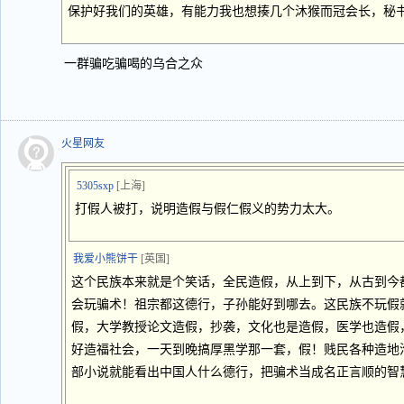
保护好我们的英雄，有能力我也想揍几个沐猴而冠会长，秘
一群骗吃骗喝的乌合之众
火星网友
5305sxp
[上海]
打假人被打，说明造假与假仁假义的势力太大。
我爱小熊饼干
[英国]
这个民族本来就是个笑话，全民造假，从上到下，从古到今
会玩骗术！祖宗都这德行，子孙能好到哪去。这民族不玩假
假，大学教授论文造假，抄袭，文化也是造假，医学也造假
好造福社会，一天到晚搞厚黑学那一套，假！贱民各种造地
部小说就能看出中国人什么德行，把骗术当成名正言顺的智