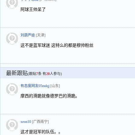
阿球王帅呆了
刘葫芦娃
[天津]
这不是蓝军球迷 这特么的都是穆帅粉丝
最新跟贴
(跟贴
7
条 有
20
人参与)
有态度网友05mdqj
[山东]
摩西的滑跪就像德罗巴的滑跪。
xeon10
[广西南宁]
这才是冠军的队伍。。