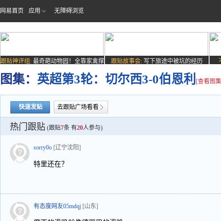
网易首页
应用
无障碍浏览
跟贴神评组:
最奇葩动物园！全靠家禽撑
跟贴故事会:
写下旅途中被坑的经历
场子
图集：
英超第3轮：切尔西3-0伯恩利
[查看图集
快速发贴
去跟贴广场看看
热门跟贴
(跟贴
7
条 有
20
人参与)
sorry0o
[辽宁沈阳]
特里还在？
有态度网友05mdqj
[山东]