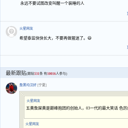
永远不要试图改变叫醒一个装睡的人
火星网友
希望泰监快快长大，不要再做猩迷了。😃
最新跟贴
(跟贴
531
条 有
10016
人参与)
詹黑均汉奸
[宁夏]
火星网友
五黄詹屎黄是巅峰抱团的创始人，03一代的最大笑话 色
火星网友