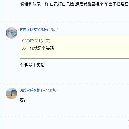
说话和放屁一样 自己打自己脸 想黑老詹直接来 前言不搭后语
有态度网友062Mve
[浙江]
CATsEYE泪
[北京]
03一代就是个笑话
你也是个笑话
凍感冒鍀企鹅
[河北廊坊]
哎，