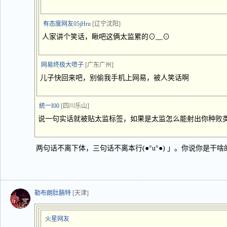
有态度网友05jHru
[辽宁沈阳]
人家讲个笑话，瞅吧这俩太监累的⊙﹏⊙
网易终极大喷子
[广东广州]
儿子快回来吧，别偷我手机上网易，被人笑话啊
統一I00
[四川乐山]
说一句实话就被贴太监标签，如果是太监怎么能射出你种败
两句话不离下体，三句话不离本行(●°u°●)​ 」。你说你是干
勒布朗肚腩特
[天津]
火星网友