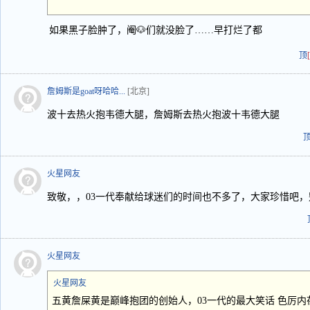
如果黑子脸肿了，阉🐶们就没脸了……早打烂了都
顶
詹姆斯是goat呀哈哈...
[北京]
波十去热火抱韦德大腿，詹姆斯去热火抱波十韦德大腿
火星网友
致敬，，03一代奉献给球迷们的时间也不多了，大家珍惜吧，
火星网友
火星网友
五黄詹屎黄是巅峰抱团的创始人，03一代的最大笑话 色厉内