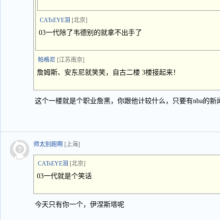
CATsEYE泪
[北京]
03一代除了韦德别的就拿不出手了
帕格尼
[江苏南京]
詹姆斯、安东尼就笑笑，自古二楼 3楼接起来！
这个一楼就是个职业詹黑，你跟他计较什么，只要有nba的新
师太别跑啊
[上海]
CATsEYE泪
[北京]
03一代就是个笑话
今天只有你一个，伊涅斯塔呢