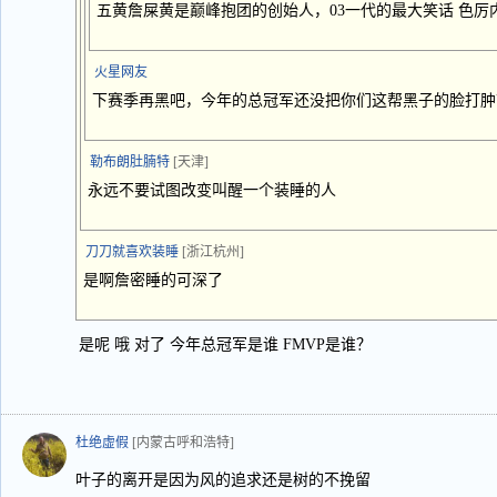
五黄詹屎黄是巅峰抱团的创始人，03一代的最大笑话 色厉
火星网友
下赛季再黑吧，今年的总冠军还没把你们这帮黑子的脸打肿
勒布朗肚腩特
[天津]
永远不要试图改变叫醒一个装睡的人
刀刀就喜欢装睡
[浙江杭州]
是啊詹密睡的可深了
是呢 哦 对了 今年总冠军是谁 FMVP是谁？
杜绝虚假
[内蒙古呼和浩特]
叶子的离开是因为风的追求还是树的不挽留