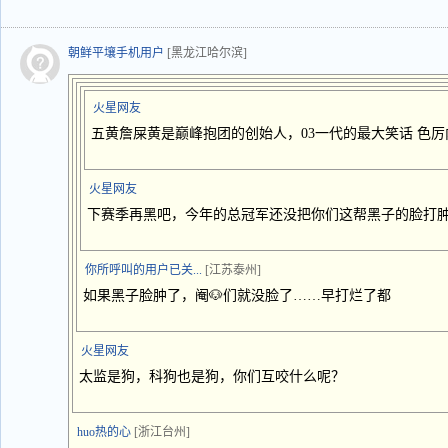
朝鲜平壤手机用户
[黑龙江哈尔滨]
火星网友
五黄詹屎黄是巅峰抱团的创始人，03一代的最大笑话 色
火星网友
下赛季再黑吧，今年的总冠军还没把你们这帮黑子的脸打
你所呼叫的用户已关...
[江苏泰州]
如果黑子脸肿了，阉🐶们就没脸了……早打烂了都
火星网友
太监是狗，科狗也是狗，你们互咬什么呢？
huo热的心
[浙江台州]