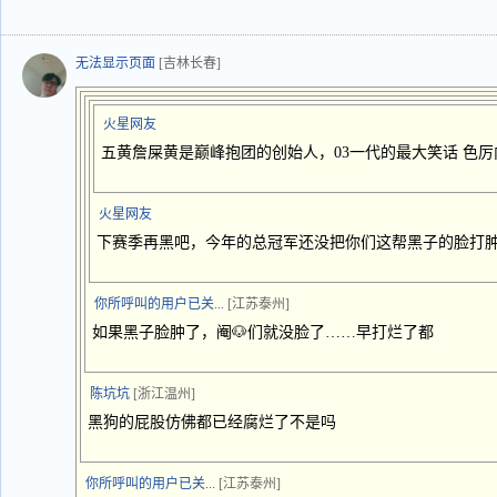
无法显示页面
[吉林长春]
火星网友
五黄詹屎黄是巅峰抱团的创始人，03一代的最大笑话 色
火星网友
下赛季再黑吧，今年的总冠军还没把你们这帮黑子的脸打
你所呼叫的用户已关...
[江苏泰州]
如果黑子脸肿了，阉🐶们就没脸了……早打烂了都
陈坑坑
[浙江温州]
黑狗的屁股仿佛都已经腐烂了不是吗
你所呼叫的用户已关...
[江苏泰州]