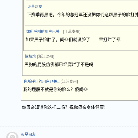
火星网友
下赛季再黑吧，今年的总冠军还没把你们这帮黑子的脸打
你所呼叫的用户已关...
[江苏泰州]
如果黑子脸肿了，阉🐶们就没脸了……早打烂了都
陈坑坑
[浙江温州]
黑狗的屁股仿佛都已经腐烂了不是吗
你所呼叫的用户已关...
[江苏泰州]
我的屁股不就是你的脸么？傻阉🐶
你母亲知道你这样二吗？祝你母亲身体健康！
火星网友