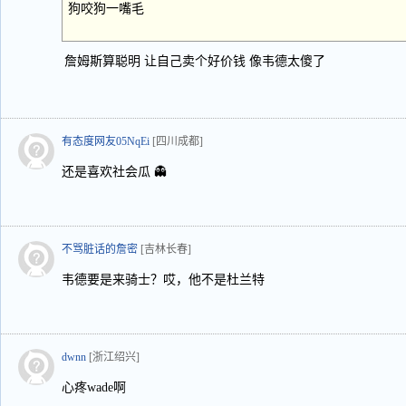
狗咬狗一嘴毛
詹姆斯算聪明 让自己卖个好价钱 像韦德太傻了
有态度网友05NqEi
[四川成都]
还是喜欢社会瓜 👻
不骂脏话的詹密
[吉林长春]
韦德要是来骑士？哎，他不是杜兰特
dwnn
[浙江绍兴]
心疼wade啊