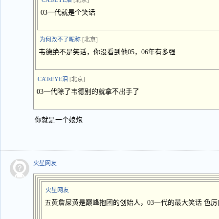
CATsEYE泪
[北京]
03一代就是个笑话
为何改不了昵称
[北京]
韦德绝不是笑话，你没看到他05，06年有多强
CATsEYE泪
[北京]
03一代除了韦德别的就拿不出手了
你就是一个娘炮
火星网友
火星网友
五黄詹屎黄是巅峰抱团的创始人，03一代的最大笑话 色