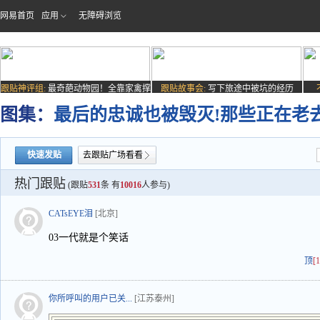
网易首页
应用
无障碍浏览
跟贴神评组:
最奇葩动物园！全靠家禽撑
跟贴故事会:
写下旅途中被坑的经历
场子
图集：
最后的忠诚也被毁灭!那些正在老去
快速发贴
去跟贴广场看看
热门跟贴
(跟贴
531
条 有
10016
人参与)
CATsEYE泪
[北京]
03一代就是个笑话
顶
[
你所呼叫的用户已关...
[江苏泰州]