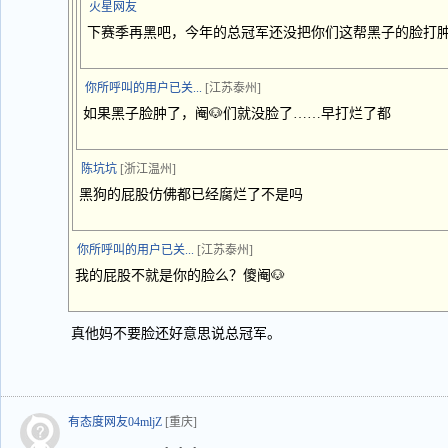
火星网友
下赛季再黑吧，今年的总冠军还没把你们这帮黑子的脸打
你所呼叫的用户已关...
[江苏泰州]
如果黑子脸肿了，阉🐶们就没脸了……早打烂了都
陈坑坑
[浙江温州]
黑狗的屁股仿佛都已经腐烂了不是吗
你所呼叫的用户已关...
[江苏泰州]
我的屁股不就是你的脸么？傻阉🐶
真他妈不要脸还好意思说总冠军。
有态度网友04mljZ
[重庆]