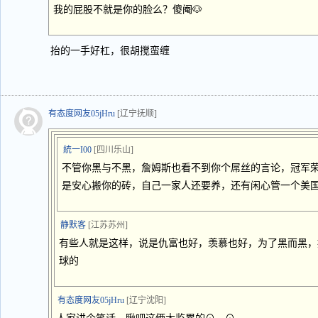
我的屁股不就是你的脸么？傻阉🐶
抬的一手好杠，很胡搅蛮缠
有态度网友05jHru
[辽宁抚顺]
統一I00
[四川乐山]
不管你黑与不黑，詹姆斯也看不到你个屌丝的言论，冠军
是安心搬你的砖，自己一家人还要养，还有闲心管一个美
静默客
[江苏苏州]
有些人就是这样，说是仇富也好，羡慕也好，为了黑而黑，
球的
有态度网友05jHru
[辽宁沈阳]