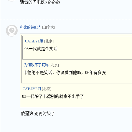
骄傲的闪电侠⚡👍👍👍
科比的经纪人
[加拿大]
CATsEYE泪
[北京]
03一代就是个笑话
为何改不了昵称
[北京]
韦德绝不是笑话，你没看到他05，06年有多强
CATsEYE泪
[北京]
03一代除了韦德别的就拿不出手了
傻逼滚 别再污染了