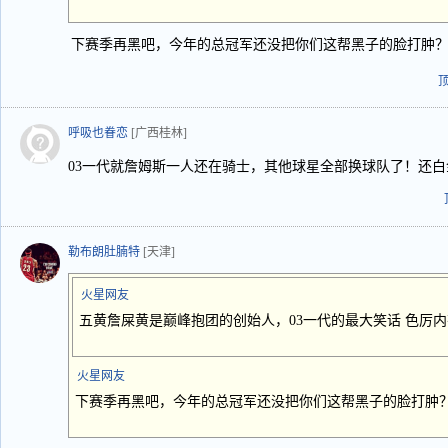
下赛季再黑吧，今年的总冠军还没把你们这帮黑子的脸打肿
呼吸也眷恋
[广西桂林]
03一代就詹姆斯一人还在骑士，其他球星全部换球队了！还
勒布朗肚腩特
[天津]
火星网友
五黄詹屎黄是巅峰抱团的创始人，03一代的最大笑话 色厉
火星网友
下赛季再黑吧，今年的总冠军还没把你们这帮黑子的脸打肿