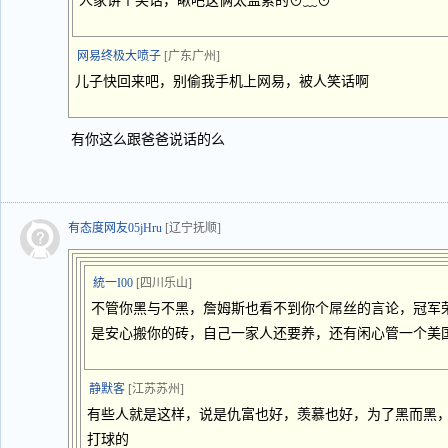
人家讲个笑话，瞅吧这俩太监累的⊙﹏⊙
网易终极大喷子
[广东广州]
儿子快回来吧，别偷我手机上网易，被人笑话啊
有你这么跟爸爸说话的么
有态度网友05jHru
[辽宁抚顺]
統一I00
[四川乐山]
不管你黑与不黑，詹姆斯也看不到你个屌丝的言论，冠军
是安心搬你的砖，自己一家人还要养，还有闲心管一个美
静默客
[江苏苏州]
有些人就是这样，说是仇富也好，羡慕也好，为了黑而黑
打球的