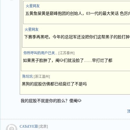
火星网友
五黄詹屎黄是巅峰抱团的创始人，03一代的最大笑话 色厉
火星网友
下赛季再黑吧，今年的总冠军还没把你们这帮黑子的脸打肿
你所呼叫的用户已关...
[江苏泰州]
如果黑子脸肿了，阉🐶们就没脸了……早打烂了都
陈坑坑
[浙江温州]
黑狗的屁股仿佛都已经腐烂了不是吗
我的屁股不就是你的脸么？傻阉🐶
CATsEYE泪
[北京]