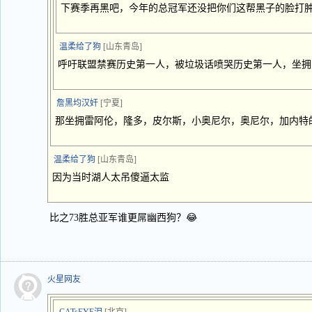
下赛季再黑吧，今年的总冠军还没把你们这帮黑子的脸打
温柔给了狗
[山东青岛]
呼吁联盟禁赛历史第一人，被垃圾话喷哭历史第一人，坐拥
詹黑均汉奸
[宁夏]
那坐拥雷阿伦，隆多，皮尔斯，小奥尼尔，奥尼尔，加内特
温柔给了狗
[山东青岛]
因为当时湖人太吊傻逼太监
比之73胜总亚军谁更屌幽西狗？😂
火星网友