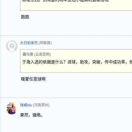
跑跑
大日如来咒
[阿联酋]
暮与夜
[云南昆明]
于海入选的依据是什么？进球，助攻，突破，传中成功率，
瞎蒙任意球啊
球威0tls
[河南郑州]
果然，骚皓。