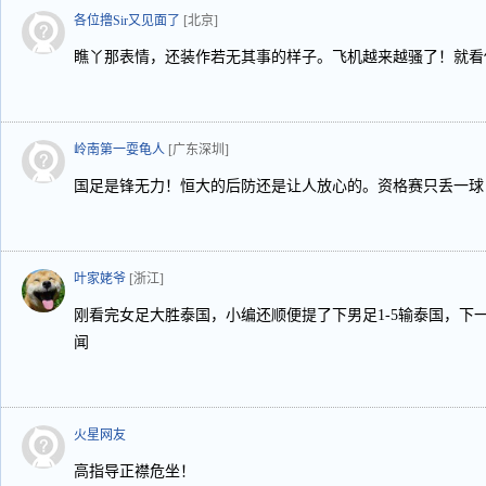
各位撸Sir又见面了
[北京]
瞧丫那表情，还装作若无其事的样子。飞机越来越骚了！就看
岭南第一耍龟人
[广东深圳]
国足是锋无力！恒大的后防还是让人放心的。资格赛只丢一球
叶家姥爷
[浙江]
刚看完女足大胜泰国，小编还顺便提了下男足1-5输泰国，下
闻
火星网友
高指导正襟危坐！