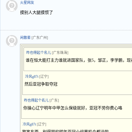
火星网友
摸别人大腿摸惯了
闲散辈
[广东广州]
咋也得起个名儿
[广东珠海]
谁在恒大能打主力谁就进国家队，张5，邹正，李学鹏，现
冷风g87t
[辽宁]
然后亚冠争取夺冠
咋也得起个名儿
[广东]
你操心辽宁明年中甲怎么保级就好，亚冠不劳你费心咯
冷风g87t
[辽宁]
煞笔东西。别得瑟的明年亚冠小组赛机会都没啦