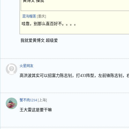
黄博文 操我
混沌榴莲
[重庆]
哇靠，别那么直百好不。。。。
我就爱黄博文 超级爱
火星网友
高洪波其实可以招富力陈志钊，打433阵型，左前锋陈志钊，
蟹不肉1214
[上海]
王大雷这是要干嘛