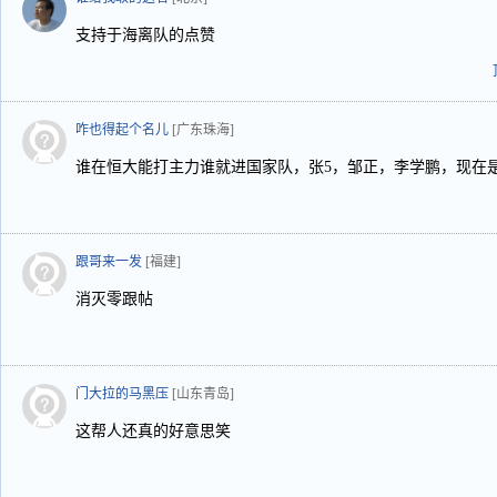
支持于海离队的点赞
咋也得起个名儿
[广东珠海]
谁在恒大能打主力谁就进国家队，张5，邹正，李学鹏，现在
跟哥来一发
[福建]
消灭零跟帖
门大拉的马黑压
[山东青岛]
这帮人还真的好意思笑