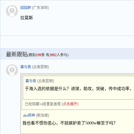
囧囧胖
[广东深圳]
拉莫斯
最新跟贴
(跟贴
199
条 有
2092
人参与)
暮与夜
[云南昆明]
暮与夜
[云南昆明]
于海入选的依据是什么？进球，助攻，突破，传中成功率，
已经隐藏14层重复盖楼
[点击展开]
aka喷神
[新加坡]
我也看不惯你恶心，不就嫉妒卖了5000w嘛至于吗？