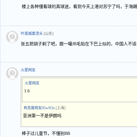
楼上各种懂看球的真球迷，看到今天上港对苏宁了吗，于海
叶孤城爱烫头
[山东]
张五把胡子剃了吧，跟一嘬JB毛贴在下巴上似的，中国人不适
火星网友
火星网友
1:6
有态度网友05wN3x
[上海]
亚洲第一不是伊朗吗
棒子过儿童节，不懂别BB