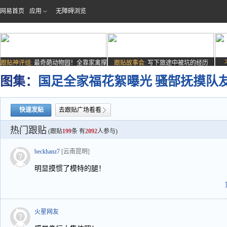
网易首页
应用
无障碍浏览
跟贴神评组:
最奇葩动物园！全靠家禽撑
跟贴故事会:
写下旅途中被坑的经历
场子
图集：
国足全家福花絮曝光 骚郜抚摸队
快速发贴
去跟贴广场看看
热门跟贴
(跟贴
199
条 有
2092
人参与)
beckhanz7
[云南昆明]
明显摸惯了模特的腿！
火星网友