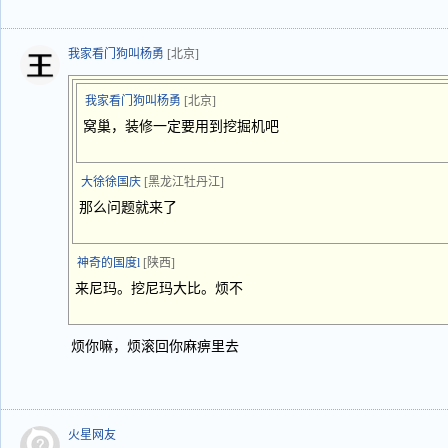
我家看门狗叫杨勇
[北京]
我家看门狗叫杨勇
[北京]
窝巢，装修一定要用到挖掘机吧
大徐徐国庆
[黑龙江牡丹江]
那么问题就来了
神奇的国度l
[陕西]
来尼玛。挖尼玛大比。烦不
烦你嘛，烦滚回你麻痹里去
火星网友