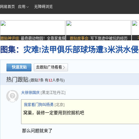
网易首页
应用
无障碍浏览
跟贴神评组:
最奇葩动物园！全靠家禽撑
跟贴故事会:
写下旅途中被坑的经历
场子
图集：
灾难!法甲俱乐部球场遭3米洪水侵
快速发贴
去跟贴广场看看
热门跟贴
(跟贴
7
条 有
12
人参与)
大徐徐国庆
[黑龙江牡丹江]
我家看门狗叫杨勇
[北京]
窝巢，装修一定要用到挖掘机吧
那么问题就来了