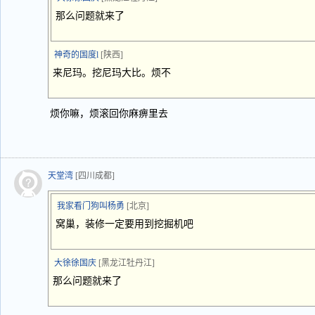
那么问题就来了
神奇的国度l
[陕西]
来尼玛。挖尼玛大比。烦不
烦你嘛，烦滚回你麻痹里去
天堂湾
[四川成都]
我家看门狗叫杨勇
[北京]
窝巢，装修一定要用到挖掘机吧
大徐徐国庆
[黑龙江牡丹江]
那么问题就来了