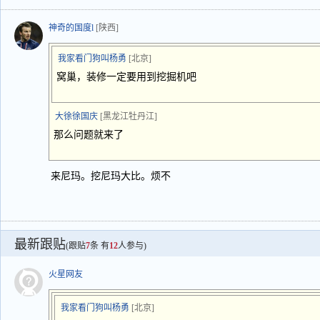
神奇的国度l
[陕西]
我家看门狗叫杨勇
[北京]
窝巢，装修一定要用到挖掘机吧
大徐徐国庆
[黑龙江牡丹江]
那么问题就来了
来尼玛。挖尼玛大比。烦不
最新跟贴
(跟贴
7
条 有
12
人参与)
火星网友
我家看门狗叫杨勇
[北京]