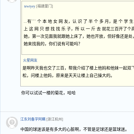
tewtyey
[福建厦门]
...有``` 个 本 地 女 网 友，认 识 了 半 个 多 月，是 个 
上 这 网 只 想 找 找 乐 子，所 以 一 斤 去 就花三百开
她，第一次见面我就跟她上床了，她也开放，但好像还是处
她来找我的，你们说有可能吗？
火星网友
是啊昨天我也交了三百，帮我介绍了楼上他妈和他妹一起双
松，问楼上他妈，原来是天天让楼上自己操大的。
你可以试试一楼的菊花，哈哈
江东刘备字阿瞒
[浙江杭州]
中国的球迷该是有多大的心脏啊，不管是足球还是篮球迷。