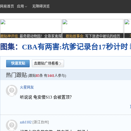
网易首页
应用
无障碍浏览
跟贴神评组:
最奇葩动物园！全靠家禽撑
跟贴故事会:
写下旅途中被坑的经历
场子
图集：
CBA有两害:坑爹记录台17秒计时
快速发贴
去跟贴广场看看
热门跟贴
(跟贴
85
条 有
1441
人参与)
火星网友
听说说 龟安傻S13 会被置顶？
zzh1102
[浙江台州]