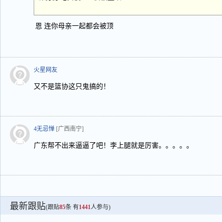
恩 连你母亲一起都会被顶
火星网友
又不是篮协这只鬼搞的！
4无忌惮
[广西南宁]
广东帮不出来逼逼了吧！李上腿就是厉害。。。。。
最新跟贴
(跟贴
85
条 有
1441
人参与)