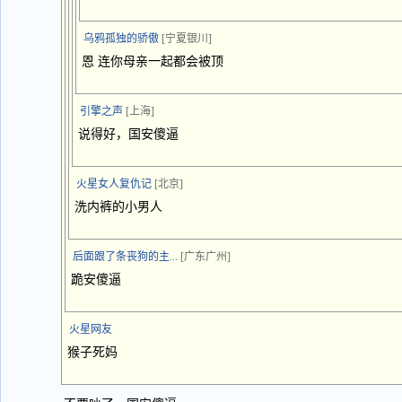
乌鸦孤独的骄傲
[宁夏银川]
恩 连你母亲一起都会被顶
引擎之声
[上海]
说得好，国安傻逼
火星女人复仇记
[北京]
洗内裤的小男人
后面跟了条丧狗的主...
[广东广州]
跪安傻逼
火星网友
猴子死妈