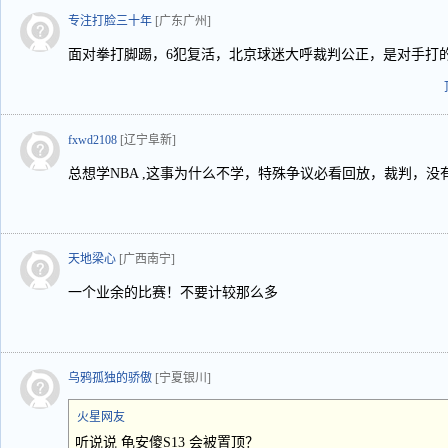
专注打脸三十年
[广东广州]
面对拳打脚踢，6犯复活，北京球迷大呼裁判公正，是对手打
fxwd2108
[辽宁阜新]
总想学NBA ,这事为什么不学，特殊争议必看回放，裁判，没
天地梁心
[广西南宁]
一个业余的比赛！不要计较那么多
乌鸦孤独的骄傲
[宁夏银川]
火星网友
听说说 龟安傻S13 会被置顶？