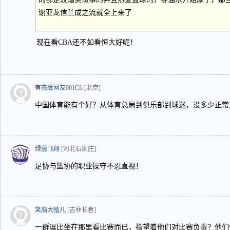
谢亚龙信兰成之流就全上来了
现在看CBA还不如看恒大好呢！
有态度网友001Cfi
[北京]
中国体育能有个好？从体育总局到俱乐部到球迷，没多少正常
绿茵飞翔
[河北石家庄]
足协与篮协的职业操守不忍直视！
笑扇大殖儿
[吉林长春]
一群逗比坐在那里看比赛而已，指望着他们对比赛负责？他们