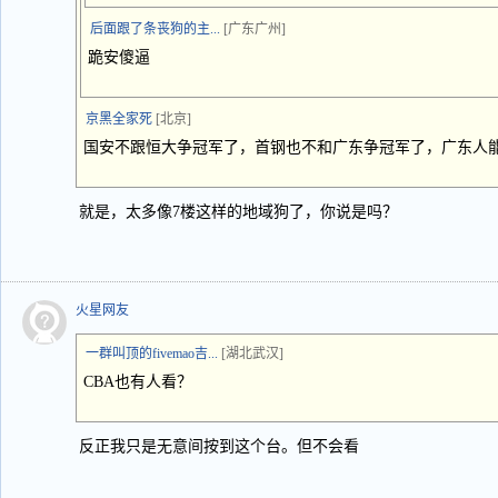
后面跟了条丧狗的主...
[广东广州]
跪安傻逼
京黑全家死
[北京]
国安不跟恒大争冠军了，首钢也不和广东争冠军了，广东人
就是，太多像7楼这样的地域狗了，你说是吗？
火星网友
一群叫顶的fivemao吉...
[湖北武汉]
CBA也有人看？
反正我只是无意间按到这个台。但不会看