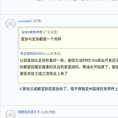
cxytemple1
[天津]
深圳P眼男师傅
[广东东莞]
篮协与足协都是一个吊样
有态度网友000Fbe
[山东青岛]
以前篮协比足协形象好一些，是因为当时的CBA商业开发还
的都是较踏实做事的并且热爱篮球的，等油水开始厚了，那
谢亚龙信兰成之流就全上来了
人家信兰成都混到亚篮协去了，怪不得我亚州篮球在世界杯
隔壁家的孩子王
[山东济南]