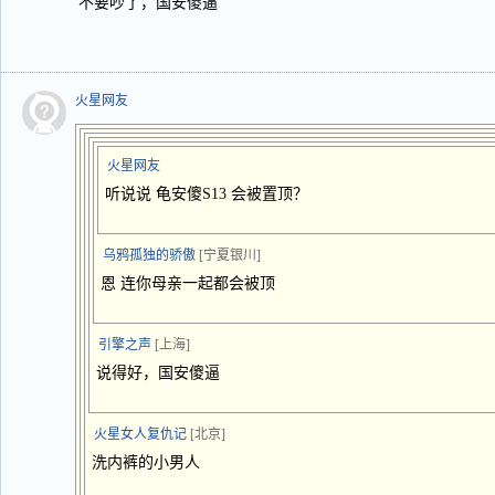
不要吵了，国安傻逼
火星网友
火星网友
听说说 龟安傻S13 会被置顶？
乌鸦孤独的骄傲
[宁夏银川]
恩 连你母亲一起都会被顶
引擎之声
[上海]
说得好，国安傻逼
火星女人复仇记
[北京]
洗内裤的小男人