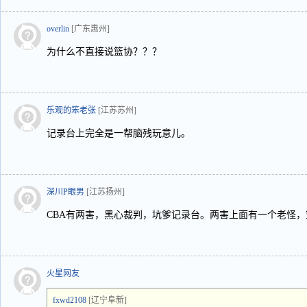
overlin
[广东惠州]
为什么不直接说篮协？？？
乐观的笨老张
[江苏苏州]
记录台上完全是一帮脑残玩意儿。
深川P眼男
[江苏扬州]
CBA有两害，黑心裁判，坑爹记录台。两害上面有一个老怪
火星网友
fxwd2108
[辽宁阜新]