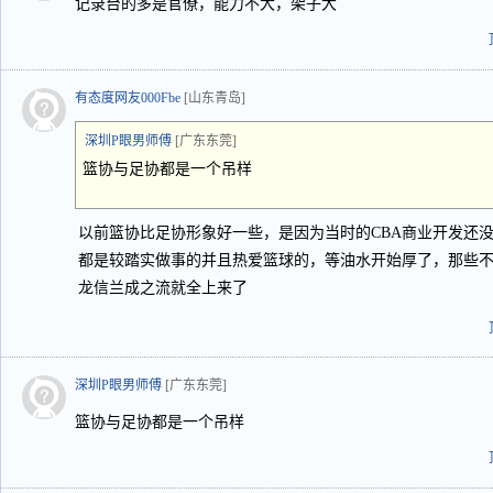
记录台的多是官僚，能力不大，架子大
有态度网友000Fbe
[山东青岛]
深圳P眼男师傅
[广东东莞]
篮协与足协都是一个吊样
以前篮协比足协形象好一些，是因为当时的CBA商业开发还
都是较踏实做事的并且热爱篮球的，等油水开始厚了，那些
龙信兰成之流就全上来了
深圳P眼男师傅
[广东东莞]
篮协与足协都是一个吊样