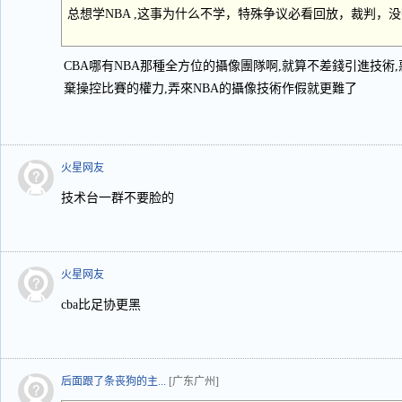
总想学NBA ,这事为什么不学，特殊争议必看回放，裁判，
CBA哪有NBA那種全方位的攝像團隊啊,就算不差錢引進技術,
棄操控比賽的權力,弄來NBA的攝像技術作假就更難了
火星网友
技术台一群不要脸的
火星网友
cba比足协更黑
后面跟了条丧狗的主...
[广东广州]