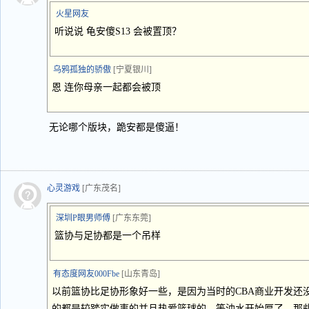
火星网友
听说说 龟安傻S13 会被置顶？
乌鸦孤独的骄傲
[宁夏银川]
恩 连你母亲一起都会被顶
无论哪个版块，跪安都是傻逼！
心灵游戏
[广东茂名]
深圳P眼男师傅
[广东东莞]
篮协与足协都是一个吊样
有态度网友000Fbe
[山东青岛]
以前篮协比足协形象好一些，是因为当时的CBA商业开发还
的都是较踏实做事的并且热爱篮球的，等油水开始厚了，那