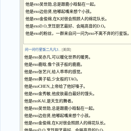
他是exo吴世勋,总是跟鹿小晗黏在一起。
他是exo边伯贤,他嘟起嘴来想个小孩。
他是exo金俊绵,在K对很会照顾人的绵花队长。
他是exoD.O,烹饪厨艺最好、会飚高音的D.O。
他是exo的粉丝，一群来自问一问为exo不离不弃的行星饭
问一问行星饭二凡凡3...
[美国]
他是exo吴亦凡,可以暖化世界的暖男。
他是exo鹿晗,像个孩子般的鹿鹿。
他是exo张艺兴,给人乖乖的感觉。
他是exo黄子韬,少女般的TAO。
他是exoCHEN,上帝给了他好嗓子。
他是exo金秀敏,他皮肤最白最好的馒头。
他是exoKAI,是天生的舞者。
他是exo吴世勋,总是跟鹿小晗黏在一起。
他是exo边伯贤,他嘟起嘴来想个小孩。
他是exo金俊绵,在K对很会照顾人的绵花队长。
他是exoD.O,烹饪厨艺最好、会飚高音的D.O。