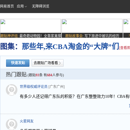
网易首页
应用
无障碍浏览
跟贴神评组:
最奇葩动物园！全靠家禽撑
跟贴故事会:
写下旅途中被坑的经历
场子
图集：
那些年,来CBA淘金的“大牌”们
[查看图
快速发贴
去跟贴广场看看
热门跟贴
(跟贴
93
条 有
684
人参与)
世界级权威评论员
[广东广州]
有多少人还记得广东队的积臣？在广东整整效力10年！CBA
火星网友