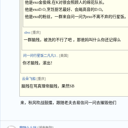
他是exo金俊绵,在K对很会照顾人的绵花队长。
他是exoD.O,烹饪厨艺最好、会飚高音的D.O。
他是exo的粉丝，一群来自问一问为exo不离不弃的行星饭
sbvc
[重庆]
一群脑残，被洗的不行了吧 ，那爸妈叫什么你还记得么
问一问行星饭二凡凡3...
[美国]
你才脑残，滚出！
云朵飞船
[重庆]
脑残在骂真理帝脑残，果然SB
来，秋风吹战鼓擂，跟随老夫去易信问一问去摧毁他们