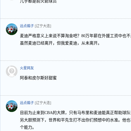
几乎都是前火箭球员
远点煽子
[辽宁大连]
麦迪严格意义上来说不算淘金吧？80万年薪在外援工资中也不
虽然麦迪已经离开，但我爱麦迪，从未离开。
火星网友
阿泰和皮尔斯好甜蜜
远点煽子
[辽宁大连]
目前为止来到CBA的大牌，只有马布里和麦迪能真正帮助球队
另大胆预测下，世界和平先生打不出你们预想中的水准。他也
个能力。