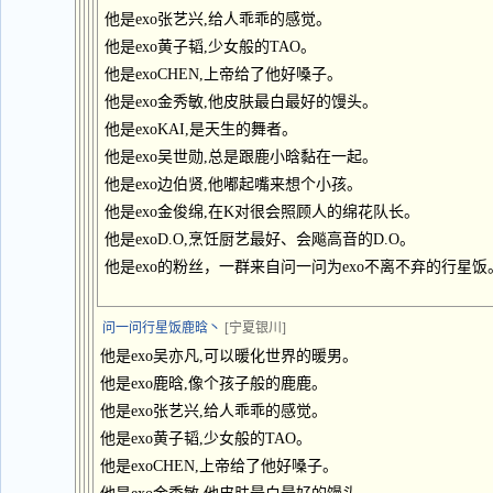
他是exo张艺兴,给人乖乖的感觉。
他是exo黄子韬,少女般的TAO。
他是exoCHEN,上帝给了他好嗓子。
他是exo金秀敏,他皮肤最白最好的馒头。
他是exoKAI,是天生的舞者。
他是exo吴世勋,总是跟鹿小晗黏在一起。
他是exo边伯贤,他嘟起嘴来想个小孩。
他是exo金俊绵,在K对很会照顾人的绵花队长。
他是exoD.O,烹饪厨艺最好、会飚高音的D.O。
他是exo的粉丝，一群来自问一问为exo不离不弃的行星饭
问一问行星饭鹿晗丶
[宁夏银川]
他是exo吴亦凡,可以暖化世界的暖男。
他是exo鹿晗,像个孩子般的鹿鹿。
他是exo张艺兴,给人乖乖的感觉。
他是exo黄子韬,少女般的TAO。
他是exoCHEN,上帝给了他好嗓子。