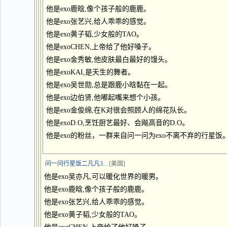
他是exo鹿晗,像个孩子般的鹿鹿。
他是exo张艺兴,给人乖乖的感觉。
他是exo黄子韬,少女般的TAO。
他是exoCHEN,上帝给了他好嗓子。
他是exo金秀敏,他皮肤最白最好的馒头。
他是exoKAI,是天生的舞者。
他是exo吴世勋,总是跟鹿小晗黏在一起。
他是exo边伯贤,他嘟起嘴来想个小孩。
他是exo金俊绵,在K对很会照顾人的绵花队长。
他是exoD.O,烹饪厨艺最好、会飚高音的D.O。
他是exo的粉丝，一群来自问一问为exo不离不弃的行星饭
问一问行星饭二凡凡3...
[美国]
他是exo吴亦凡,可以暖化世界的暖男。
他是exo鹿晗,像个孩子般的鹿鹿。
他是exo张艺兴,给人乖乖的感觉。
他是exo黄子韬,少女般的TAO。