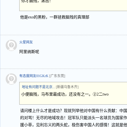
你才脑残，滚出！
他是exo的黑粉，一群拯救脑残的真理部
火星网友
阿里纳斯呢
有态度网友01GKrK
[广东东莞]
地址有问题不是北京...
[新疆乌鲁木齐]
小便脑残，马布里最成功，还没有之一。②2二two
请问楼上什么才是成功？现就列举他对中国有什么贡献：中
的对骂！无尽的地域攻击！冠军队只能派头一名球员为国家
援小菲，见利忘义的两头蛇，极伤害中国人的感情！这就是