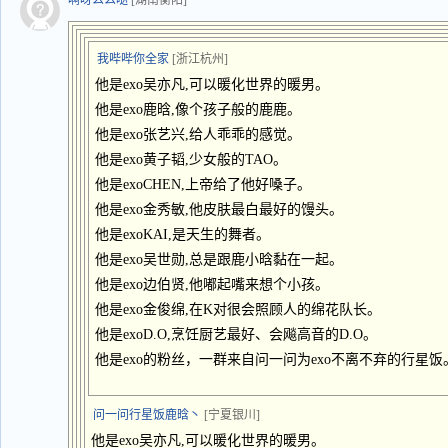
啊呀么么哒
[湖南衡阳]
我哔哔你全家
[浙江杭州]
他是exo吴亦凡,可以暖化世界的暖男。
他是exo鹿晗,像个孩子般的鹿鹿。
他是exo张艺兴,给人乖乖的感觉。
他是exo黄子韬,少女般的TAO。
他是exoCHEN,上帝给了他好嗓子。
他是exo金秀敏,他皮肤最白最好的馒头。
他是exoKAI,是天生的舞者。
他是exo吴世勋,总是跟鹿小晗黏在一起。
他是exo边伯贤,他嘟起嘴来想个小孩。
他是exo金俊绵,在K对很会照顾人的绵花队长。
他是exoD.O,烹饪厨艺最好、会飚高音的D.O。
他是exo的粉丝，一群来自问一问为exo不离不弃的行星饭
问一问行星饭鹿晗丶
[宁夏银川]
他是exo吴亦凡,可以暖化世界的暖男。