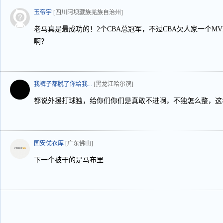
玉帝宇
[四川阿坝藏族羌族自治州]
老马真是最成功的！2个CBA总冠军，不过CBA欠人家一个MV
啊？
我裤子都脱了你给我...
[黑龙江哈尔滨]
都说外援打球独，给你们你们是真敢不进啊，不独怎么整，这
国安优衣库
[广东佛山]
下一个被干的是马布里