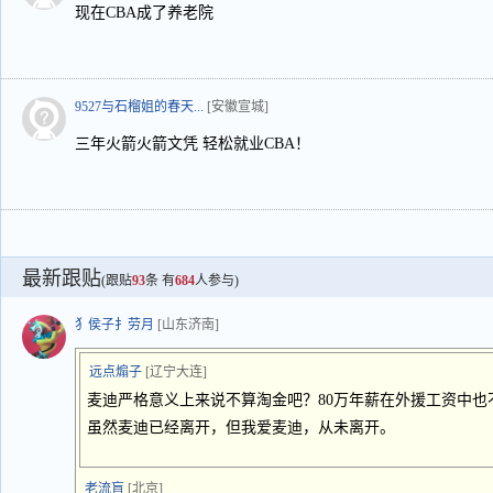
现在CBA成了养老院
9527与石榴姐的春天...
[安徽宣城]
三年火箭火箭文凭 轻松就业CBA！
最新跟贴
(跟贴
93
条 有
684
人参与)
犭侯子扌劳月
[山东济南]
远点煽子
[辽宁大连]
麦迪严格意义上来说不算淘金吧？80万年薪在外援工资中也
虽然麦迪已经离开，但我爱麦迪，从未离开。
老流盲
[北京]