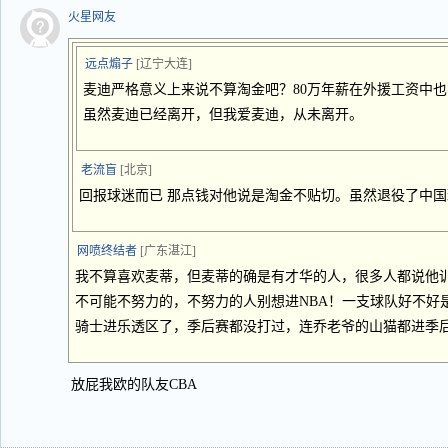
火星网友
远点煽子
[辽宁大连]
麦迪严格意义上来说不算淘金吧？80万年薪在外援工资中
虽然麦迪已经离开，但我爱麦迪，从未离开。
老流盲
[北京]
回报球迷而已 那点钱对他说是淘金不贴切。虽然退役了中
网喷终结者
[广东湛江]
我不算喜欢麦蒂，但麦蒂的确是有才华的人，很多人都说他训
不可能不努力的，不努力的人别想进NBA！一支球队好不好
骑士进乐透区了，季后赛都没打过，连乔老爷的山猫都进季后
放屁我欧的队友CBA