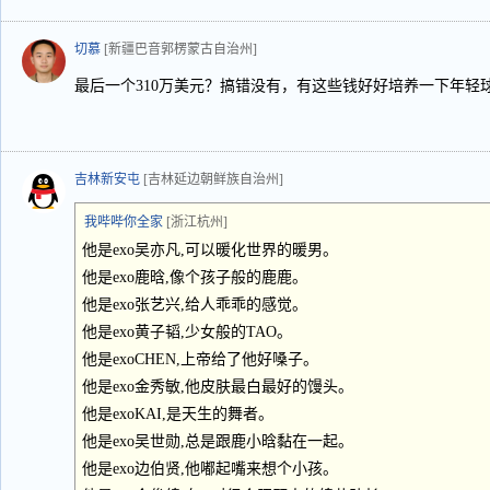
切慕
[新疆巴音郭楞蒙古自治州]
最后一个310万美元？搞错没有，有这些钱好好培养一下年轻
吉林新安屯
[吉林延边朝鲜族自治州]
我哔哔你全家
[浙江杭州]
他是exo吴亦凡,可以暖化世界的暖男。
他是exo鹿晗,像个孩子般的鹿鹿。
他是exo张艺兴,给人乖乖的感觉。
他是exo黄子韬,少女般的TAO。
他是exoCHEN,上帝给了他好嗓子。
他是exo金秀敏,他皮肤最白最好的馒头。
他是exoKAI,是天生的舞者。
他是exo吴世勋,总是跟鹿小晗黏在一起。
他是exo边伯贤,他嘟起嘴来想个小孩。