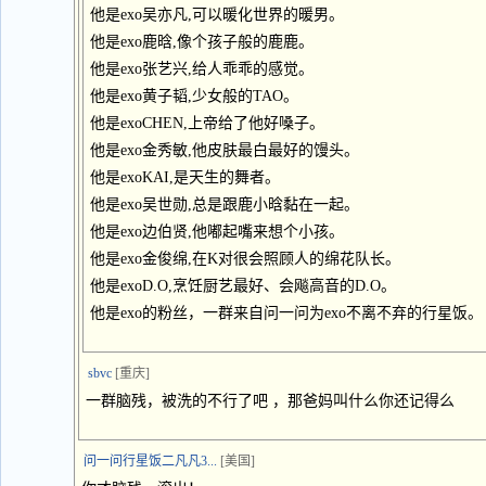
他是exo吴亦凡,可以暖化世界的暖男。
他是exo鹿晗,像个孩子般的鹿鹿。
他是exo张艺兴,给人乖乖的感觉。
他是exo黄子韬,少女般的TAO。
他是exoCHEN,上帝给了他好嗓子。
他是exo金秀敏,他皮肤最白最好的馒头。
他是exoKAI,是天生的舞者。
他是exo吴世勋,总是跟鹿小晗黏在一起。
他是exo边伯贤,他嘟起嘴来想个小孩。
他是exo金俊绵,在K对很会照顾人的绵花队长。
他是exoD.O,烹饪厨艺最好、会飚高音的D.O。
他是exo的粉丝，一群来自问一问为exo不离不弃的行星饭。
sbvc
[重庆]
一群脑残，被洗的不行了吧 ，那爸妈叫什么你还记得么
问一问行星饭二凡凡3...
[美国]