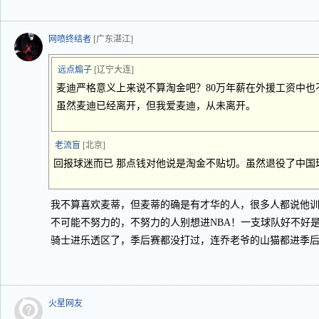
网喷终结者
[广东湛江]
远点煽子
[辽宁大连]
麦迪严格意义上来说不算淘金吧？80万年薪在外援工资中也
虽然麦迪已经离开，但我爱麦迪，从未离开。
老流盲
[北京]
回报球迷而已 那点钱对他说是淘金不贴切。虽然退役了中国
我不算喜欢麦蒂，但麦蒂的确是有才华的人，很多人都说他训
不可能不努力的，不努力的人别想进NBA！一支球队好不好
骑士进乐透区了，季后赛都没打过，连乔老爷的山猫都进季后
火星网友