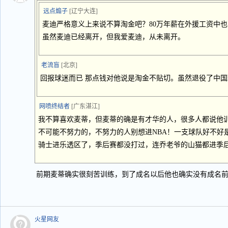
远点煽子
[辽宁大连]
麦迪严格意义上来说不算淘金吧？80万年薪在外援工资中
虽然麦迪已经离开，但我爱麦迪，从未离开。
老流盲
[北京]
回报球迷而已 那点钱对他说是淘金不贴切。虽然退役了中
网喷终结者
[广东湛江]
我不算喜欢麦蒂，但麦蒂的确是有才华的人，很多人都说他训
不可能不努力的，不努力的人别想进NBA！一支球队好不好
骑士进乐透区了，季后赛都没打过，连乔老爷的山猫都进季后
前期麦蒂确实很刻苦训练，到了成名以后他也确实没有成名
火星网友