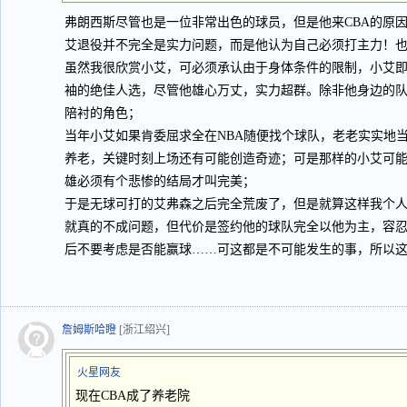
弗朗西斯尽管也是一位非常出色的球员，但是他来CBA的原因
艾退役并不完全是实力问题，而是他认为自己必须打主力！
虽然我很欣赏小艾，可必须承认由于身体条件的限制，小艾
袖的绝佳人选，尽管他雄心万丈，实力超群。除非他身边的
陪衬的角色；
当年小艾如果肯委屈求全在NBA随便找个球队，老老实实地
养老，关键时刻上场还有可能创造奇迹；可是那样的小艾可
雄必须有个悲惨的结局才叫完美；
于是无球可打的艾弗森之后完全荒废了，但是就算这样我个人
就真的不成问题，但代价是签约他的球队完全以他为主，容
后不要考虑是否能赢球……可这都是不可能发生的事，所以
詹姆斯哈瞪
[浙江绍兴]
火星网友
现在CBA成了养老院