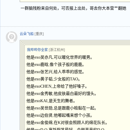
一群脑残粉来自何处，可否报上出处，哥去你大本营艹翻她
云朵飞船
[重庆]
我哔哔你全家
[浙江杭州]
他是exo吴亦凡,可以暖化世界的暖男。
他是exo鹿晗,像个孩子般的鹿鹿。
他是exo张艺兴,给人乖乖的感觉。
他是exo黄子韬,少女般的TAO。
他是exoCHEN,上帝给了他好嗓子。
他是exo金秀敏,他皮肤最白最好的馒头。
他是exoKAI,是天生的舞者。
他是exo吴世勋,总是跟鹿小晗黏在一起。
他是exo边伯贤,他嘟起嘴来想个小孩。
他是exo金俊绵,在K对很会照顾人的绵花队长。
他是exoD.O,烹饪厨艺最好、会飚高音的D.O。