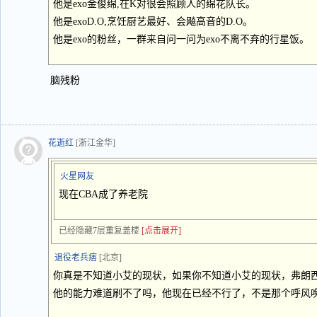
他是exo金俊绵,在K对很会照顾人的绵花队长。
他是exoD.O,烹饪厨艺最好、会飚高音的D.O。
他是exo的粉丝，一群来自问一问为exo不离不弃的行星饭。
脑残粉
花逝红
[浙江金华]
火星网友
现在CBA成了养老院
已经隐藏7层重复盖楼
[点击展开]
退役老兵痞
[北京]
你真是不知道小艾的现状，如果你不知道小艾的现状，弗朗西
他的能力难道刷不了吗，他现在已经不行了，不是那个呼风