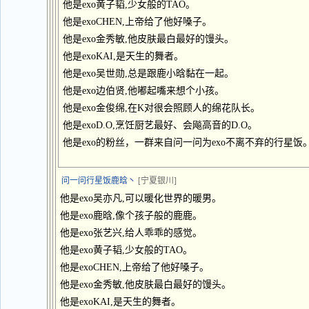
他是exo黄子韬,少女般的TAO。
他是exoCHEN,上帝给了他好嗓子。
他是exo金秀敏,他皮肤最白最好的馒头。
他是exoKAI,是天生的舞者。
他是exo吴世勋,总是跟鹿小晗黏在一起。
他是exo边伯贤,他嘟起嘴来想个小孩。
他是exo金俊绵,在K对很会照顾人的绵花队长。
他是exoD.O,烹饪厨艺最好、会飚高音的D.O。
他是exo的粉丝，一群来自问一问为exo不离不弃的行星饭
问一问行星饭鹿晗丶
[宁夏银川]
他是exo吴亦凡,可以暖化世界的暖男。
他是exo鹿晗,像个孩子般的鹿鹿。
他是exo张艺兴,给人乖乖的感觉。
他是exo黄子韬,少女般的TAO。
他是exoCHEN,上帝给了他好嗓子。
他是exo金秀敏,他皮肤最白最好的馒头。
他是exoKAI,是天生的舞者。