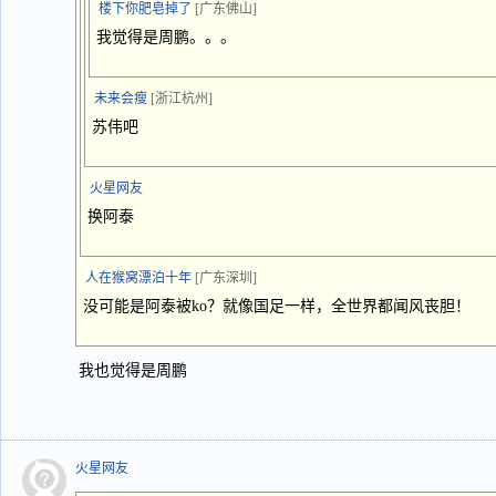
楼下你肥皂掉了
[广东佛山]
我觉得是周鹏。。。
未来会瘦
[浙江杭州]
苏伟吧
火星网友
换阿泰
人在猴窝漂泊十年
[广东深圳]
没可能是阿泰被ko？就像国足一样，全世界都闻风丧胆！
我也觉得是周鹏
火星网友