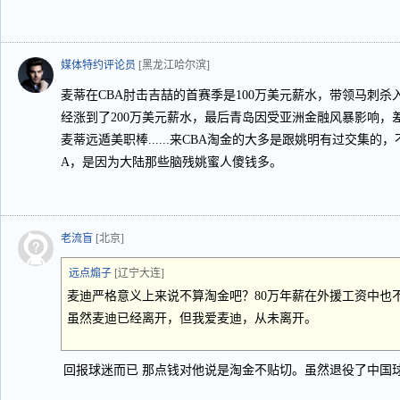
媒体特约评论员
[黑龙江哈尔滨]
麦蒂在CBA肘击吉喆的首赛季是100万美元薪水，带领马刺
经涨到了200万美元薪水，最后青岛因受亚洲金融风暴影响，差
麦蒂远遁美职棒......来CBA淘金的大多是跟姚明有过交集的
A，是因为大陆那些脑残姚蜜人傻钱多。
老流盲
[北京]
远点煽子
[辽宁大连]
麦迪严格意义上来说不算淘金吧？80万年薪在外援工资中也
虽然麦迪已经离开，但我爱麦迪，从未离开。
回报球迷而已 那点钱对他说是淘金不贴切。虽然退役了中国