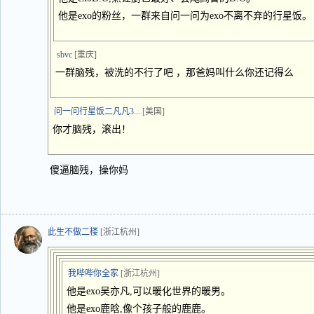
他是exo的粉丝，一群来自问一问为exo不离不弃的行星饭。
sbvc
[重庆]
一群脑残，被洗的不行了吧 ，那爸妈叫什么你还记得么
问一问行星饭二凡凡3...
[美国]
你才脑残，滚出！
傻逼脑残，操你妈
此生不做二楼
[浙江杭州]
我哔哔你全家
[浙江杭州]
他是exo吴亦凡,可以暖化世界的暖男。
他是exo鹿晗,像个孩子般的鹿鹿。