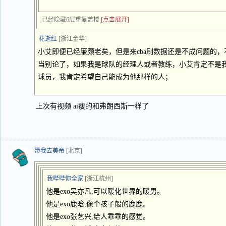
已经隐藏6层重复盖楼
[点击展开]
花逝红
[浙江金华]
小艾即便已经廉颇老矣，但是来cba刷数据还是不成问题的
当别论了，如果我是球队的经理人或者教练，小艾肯定不是
球员，我肯定希望自己能成为他那样的人；
上次有视频 ai瘦的和弗朗西斯一样了
带我去美帝
[北京]
我哔哔你全家
[浙江杭州]
他是exo吴亦凡,可以暖化世界的暖男。
他是exo鹿晗,像个孩子般的鹿鹿。
他是exo张艺兴,给人乖乖的感觉。