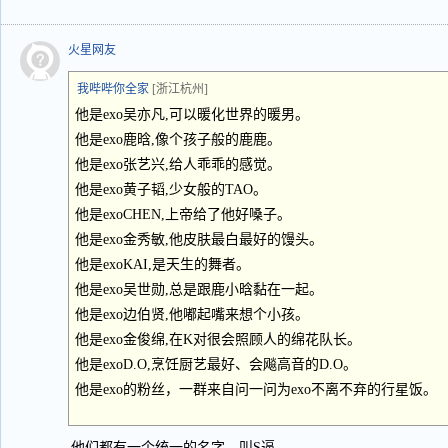
火星网友
我哔哔你全家
[浙江杭州]
他是exo吴亦凡,可以暖化世界的暖男。
他是exo鹿晗,像个孩子般的鹿鹿。
他是exo张艺兴,给人乖乖的感觉。
他是exo黄子韬,少女般的TAO。
他是exoCHEN,上帝给了他好嗓子。
他是exo金秀敏,他皮肤最白最好的馒头。
他是exoKAI,是天生的舞者。
他是exo吴世勋,总是跟鹿小晗黏在一起。
他是exo边伯贤,他嘟起嘴来想个小孩。
他是exo金俊绵,在K对很会照顾人的绵花队长。
他是exoD.O,烹饪厨艺最好、会飚高音的D.O。
他是exo的粉丝，一群来自问一问为exo不离不弃的行星饭。
他们都有一个统一的名字，叫S逼