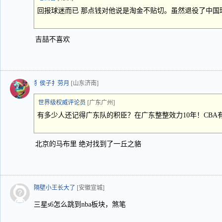
回报球迷而已 那点钱对他说是淘金不贴切。虽然退役了中国
吉喆不喜欢
犭侯子扌劳月
[山东济南]
世界级权威评论员
[广东广州]
有多少人还记得广东队的积臣？在广东整整效力10年！CBA
北京的马布里 绝对找到了一丘之貉
隔壁小王长大了
[安徽宣城]
三星s6怎么跳到nba板块，煞笔