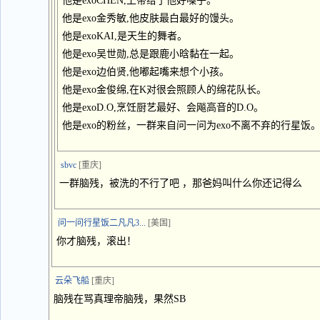
他是exoCHEN,上帝给了他好嗓子。
他是exo金秀敏,他皮肤最白最好的馒头。
他是exoKAI,是天生的舞者。
他是exo吴世勋,总是跟鹿小晗黏在一起。
他是exo边伯贤,他嘟起嘴来想个小孩。
他是exo金俊绵,在K对很会照顾人的绵花队长。
他是exoD.O,烹饪厨艺最好、会飚高音的D.O。
他是exo的粉丝，一群来自问一问为exo不离不弃的行星饭
sbvc
[重庆]
一群脑残，被洗的不行了吧 ，那爸妈叫什么你还记得么
问一问行星饭二凡凡3...
[美国]
你才脑残，滚出！
云朵飞船
[重庆]
脑残在骂真理帝脑残，果然SB