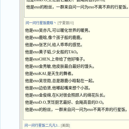
他是exo的粉丝，一群来自问一问为exo不离不弃的行星饭
问一问行星饭鹿晗丶
[宁夏银川]
他是exo吴亦凡,可以暖化世界的暖男。
他是exo鹿晗,像个孩子般的鹿鹿。
他是exo张艺兴,给人乖乖的感觉。
他是exo黄子韬,少女般的TAO。
他是exoCHEN,上帝给了他好嗓子。
他是exo金秀敏,他皮肤最白最好的馒头。
他是exoKAI,是天生的舞者。
他是exo吴世勋,总是跟鹿小晗黏在一起。
他是exo边伯贤,他嘟起嘴来想个小孩。
他是exo金俊绵,在K对很会照顾人的绵花队长。
他是exoD.O,烹饪厨艺最好、会飚高音的D.O。
他是exo的粉丝，一群来自问一问为exo不离不弃的行星饭
问一问行星饭二凡凡3...
[美国]