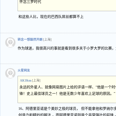
怀念三罗时代
和这些人比，现在的巴西队屌丝都算不上
转念一想豁然开朗
[上海]
作为球迷，我很高兴的事就是看到很多关于小罗大罗的比赛，
火星网友
AK18cm
[上海]
永远的外星人、就像网易图片上给的评语一样、“他是一个时
锋！史上最佳球员之一！他是无数少年喜欢上足球的原因。”
16、阿德里亚诺是个美妙之极的球员， 但不能拿他和罗纳尔
创造力和精妙的脚法 ，而阿德里亚诺则是个非常强壮的前锋