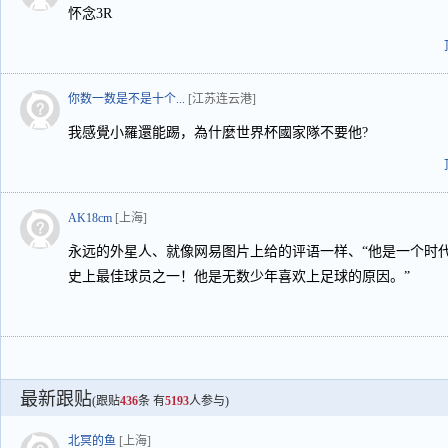
怀念3R
你数一数是不是十个...
[江苏连云港]
我感覺小羅還能踢，為什麼世界杯國家隊不要他?
AK18cm
[上海]
永远的外星人、就像网易图片上给的评语一样、“他是一个时
史上最佳球员之一！他是无数少年喜欢上足球的原因。”
最新跟贴
(跟贴
436
条 有
5193
人参与)
北冥的鱼
[上海]