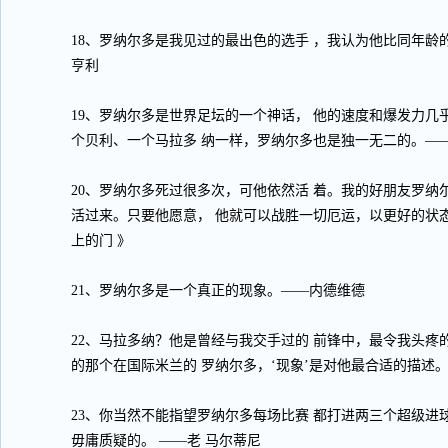
18、罗纳尔多是我见过的最出色的选手 ，我认为他比同年龄
亨利
19、罗纳尔多是世界足坛的一个神话， 他的速度和爆发力几
个贝利、一个马拉多 纳一样，罗纳尔多也是独一无二的。—
20、罗纳尔多死过很多次，可他依然活 着。我的好朋友罗纳
活过来。只要他愿意， 他就可以战胜一切厄运，以更好的状
上的门 》
21、罗纳尔多是一个真正的现象。——内德维德
22、马拉多纳？他是曾经与我交手过的 前锋中，最令我头疼
的那个在国际米兰的 罗纳尔多，‘现象’是对他最合适的描述。
23、你当然不能指望罗纳尔多每场比赛 都打进两三个超级进
毋庸质疑的。 ——老 马尔蒂尼