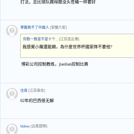
打法，总比球队踢得跟没头苍蝇一样要好
學醫救不了中國人
[安徽六安]
你数一数是不是十个...
[江苏连云港]
我感覺小羅還能踢，為什麼世界杯國家隊不要他?
博彩公司控制教练，jiaolian控制比赛
住席
[江苏南京]
02年的巴西很无解
ldabao
[云南昆明]