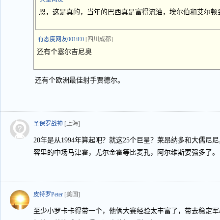
恩，这是真的，当年的巴西真是富得流油，埃尔伯和艾尔顿
有态度网友001iE0
[四川成都]
还有个塞尔吉尼奥
还有个欧洲最佳射手贾德尔。
圣保罗战神
[上海]
20年是从1994年算起吧？就这25个巨星？莱昂纳多和大儒尼
容里的中场马津霍，尤尔金霍等比麦孔，阿尔维斯要强多了。
皮特罗Peter
[美国]
至少小罗卡卡得带一个，他俩大赛经验太丰富了，带去稳定军