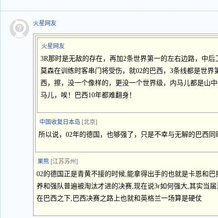
火星网友
火星网友
3R那时是无敌的存在，再加2条世界第一的左右边路，中
莫森在训练时客串门将受伤，就02的巴西，3条线都是世界
西，擦，没一个像样的，更没一个世界级，内马儿都是山中
马儿，唉！巴西10年都难翻身！
中国收复日本岛
[北京]
所以说，02年的德国，也够强了，只是不幸与无解的巴西同
果熊
[江苏苏州]
02的德国正是青黄不接的时候,能拿得出手的也就是卡恩和巴
养和强队普遍被淘汰才进的决赛,现在说3r如何强大,其实当届
在巴西之下,巴西决赛之路上也就和英格兰一场算是硬仗