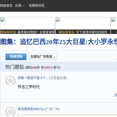
网易首页
应用
无障碍浏览
跟贴神评组:
最奇葩动物园！全靠家禽撑
跟贴故事会:
写下旅途中被坑的经历
场子
图集：
追忆巴西20年25大巨星:大小罗永
快速发贴
去跟贴广场看看
热门跟贴
(跟贴
436
条 有
5193
人参与)
你数一数是不是十个...
[江苏连云港]
怀念三罗时代
有态度网友000ETm
[广东广州]