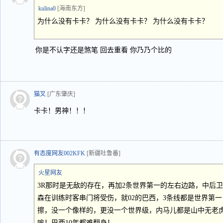
kulina0
[海南东方]
为什么没有卡卡？ 为什么没有卡卡？ 为什么没有卡卡？
你是不认字还是煞笔 回去重看 你乃乃个比的
猫叉
[广东肇庆]
卡卡！男神！！！
有态度网友002KFK
[新疆吐鲁番]
火星网友
3R那时是无敌的存在，再加2条世界第一的左右边路，中后
森在训练时客串门将受伤，就02的巴西，3条线都是世界第
擦，没一个像样的，更没一个世界级，内马儿都是山中无老
唉！巴西10年都难翻身！