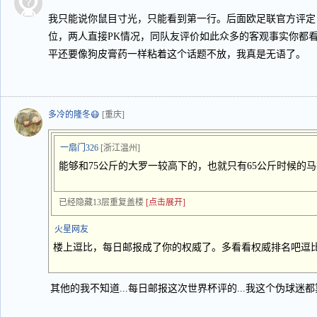
我只能说你鼠目寸光，只能看到第一行。后面欧足联官方评定
位，两人直接PK情况，同队友评价如此众多的客观事实你都
平还要像狗皮膏药一样粘着这个话题不放，我真是无语了。
多冷的隆冬😷
[重庆]
一扇门326
[浙江温州]
能够和75公斤的大罗一较高下的，也就只有65公斤时候的
已经隐藏13层重复盖楼
[点击展开]
火星网友
楼上逗比，每日邮报成了你的权威了。多看看权威排名吧逗
其他的我不知道...每日邮报这次世界杯评的...我这个伪球