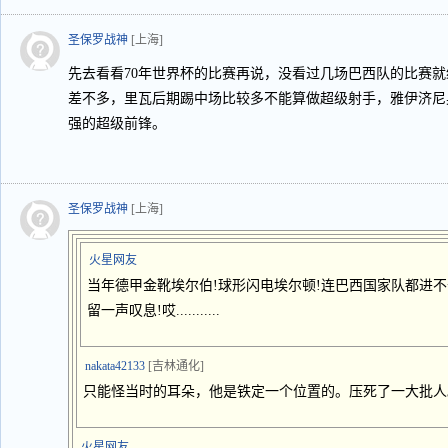
圣保罗战神
[上海]
先去看看70年世界杯的比赛再说，没看过几场巴西队的比赛
差不多，里瓦后期踢中场比较多不能算做超级射手，雅伊济尼
强的超级前锋。
圣保罗战神
[上海]
火星网友
当年德甲金靴埃尔伯!球形闪电埃尔顿!连巴西国家队都进不
留一声叹息!哎...........
nakata42133
[吉林通化]
只能怪当时的耳朵，他是铁定一个位置的。压死了一大批人
火星网友