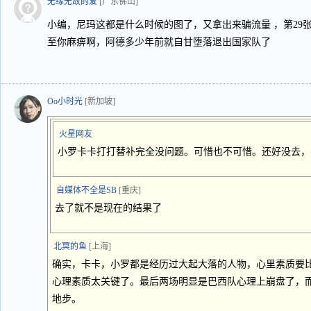
无缘无故的爱
[广东佛山]
小编，尼玛这都是什么时候的图了，又拿出来骗流量 ，第29张
至你麻痹啊，阿德多少年前就自甘堕落退出国家队了
Oo小时光
[新加坡]
火星网友
小罗卡卡打打替补完全没问题。可惜也不可惜。还好没去，
自媒体不全是SB
[重庆]
去了就不是现在的结果了
北冥的鱼
[上海]
确实，卡卡，小罗都是经历过大起大落的人物，心里素质要
心理素质太关键了。最后两场明显是巴西队心理上崩盘了，而
地步。