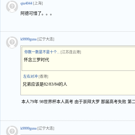
qiu4044
[上海]
阿德可惜了。。。
k9999guna
[辽宁大连]
你数一数是不是十个...
[江苏连云港]
怀念三罗时代
左右对冲
[香港]
兄弟应该是82/83/84的人
本人79年 98世界杯本人高考 由于崇拜大罗 那届高考失败 
k9999guna
[辽宁大连]