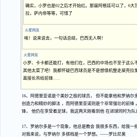
确实，小罗也是02之后才开始红。那届阿根廷可以了，6大
拉，萨内帝等等，可惜了
火星网友
唉！说来说去，一句话总结，巴西无人啊！
火星网友
小罗、卡卡都还能打，有他们在，巴西的中场也不至于这么
其他太菜了吧！我都怀疑巴西球员是不是想借机整走屎壳拉
直接长吊给前锋......
16、阿德里亚诺是个美妙之极的球员， 但不能拿他和罗纳尔
创造力和精妙的脚法 ，而阿德里亚诺则是个非常强壮的前锋
锋， 他仍在享受着足球，我这两天刚看到他 在进球同时为
17、罗纳尔多是一个现象，他总是教会 我很多东西，给我一
对我来说，与罗纳尔 多搭档是一个梦想。——罗比尼奥