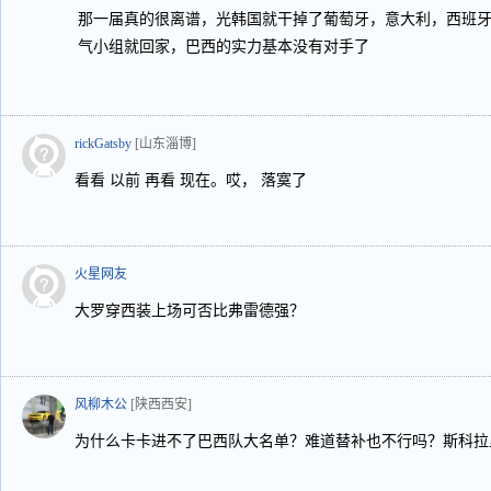
那一届真的很离谱，光韩国就干掉了葡萄牙，意大利，西班
气小组就回家，巴西的实力基本没有对手了
rickGatsby
[山东淄博]
看看 以前 再看 现在。哎， 落寞了
火星网友
大罗穿西装上场可否比弗雷德强？
风柳木公
[陕西西安]
为什么卡卡进不了巴西队大名单？难道替补也不行吗？斯科拉