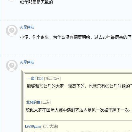
02年那届是无敌的
火星网友
小便，你个畜生，为什么没有德贾明哈，过去20年最厉害的巴
火星网友
一扇门326
[浙江温州]
能够和75公斤的大罗一较高下的，也就只有65公斤时候的
北冥的鱼
[上海]
貌似大罗在国际大赛中遇到齐达内是见一次被干趴下一次
k9999guna
[辽宁大连]