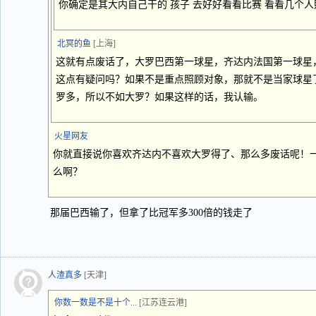
你确定是其大内自己干的 孩子 去好好看看比赛 看看几个
北冥的鱼
[上海]
这就有点废话了，大罗巴西第一球星，齐达内法国第一球星
这点有疑问吗？如果不是重点照顾对象，那就不是当家球星
罗多，所以不如大罗？如果这样的话，我认输。
火星网友
你就直接说你喜欢齐达内不喜欢大罗得了、那么多废话呢！
么啊？
那届巴西输了，但拿了比冠军多300倍的钱走了
人渣真多
[天津]
你数一数是不是十个...
[江苏连云港]