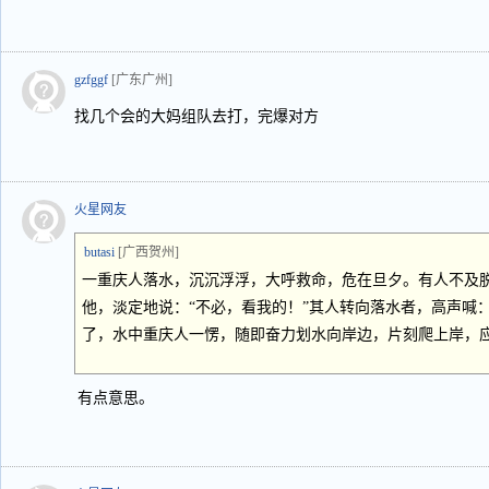
gzfggf
[广东广州]
找几个会的大妈组队去打，完爆对方
火星网友
butasi
[广西贺州]
一重庆人落水，沉沉浮浮，大呼救命，危在旦夕。有人不及
他，淡定地说：“不必，看我的！”其人转向落水者，高声喊：
了，水中重庆人一愣，随即奋力划水向岸边，片刻爬上岸，应
有点意思。