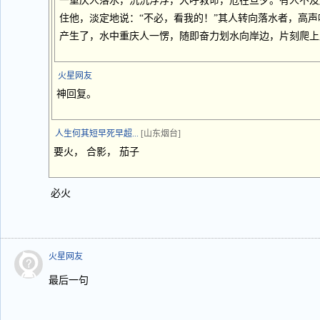
一重庆人落水，沉沉浮浮，大呼救命，危在旦夕。有人不及
住他，淡定地说：“不必，看我的！”其人转向落水者，高声
产生了，水中重庆人一愣，随即奋力划水向岸边，片刻爬上
火星网友
神回复。
人生何其短早死早超...
[山东烟台]
要火， 合影， 茄子
必火
火星网友
最后一句