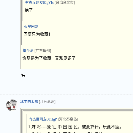
有态度网友02gYlx
[台湾台北市]
绝了
火星网友
回复只为收藏！
撸至深
[广东梅州]
恢复是为了收藏 又涨见识了
🐂
冰中的太陽
[江苏苏州]
有态度网友001fgP
[河北秦皇岛]
1 麻 将----象 征 中 国 国 民，彼此算计，乐此不疲。