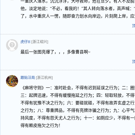
一重庆人落水，沉沉浮浮，大呼救命，危在旦夕。有人不及脱
他，淡定地说：“不必，看我的！”其人转向落水者，高声喊：
了，水中重庆人一愣，随即奋力划水向岸边，片刻爬上岸，应道
虎仔H
[浙江绍兴]
最后一张图亮爆了，，，多像曹县啊~
跟贴汪局
[浙江杭州]
《麻将守则》一：准时赴会，不得有迟到延误之行为；二：圈
三：起牌迅速，不得有缓慢拖延之行为；四：轻取轻放，不得
不得有犹豫不决之行为；六：要碰就碰，不得有故弄玄虚之行
之行为；八：尊重牌品，不得有亮牌诈骗之行为；九：心平气
持风度，不得有怨天尤人之行为；十一：如厕应少，不得有一
得有赖皮拖欠之行为！