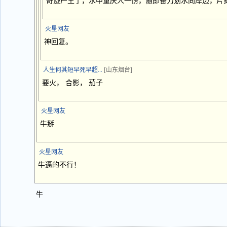
奇迹产生了，水中重庆人一愣，随即奋力划水向岸边，片刻
火星网友
神回复。
人生何其短早死早超...
[山东烟台]
要火， 合影， 茄子
火星网友
牛掰
火星网友
牛逼的不行！
牛