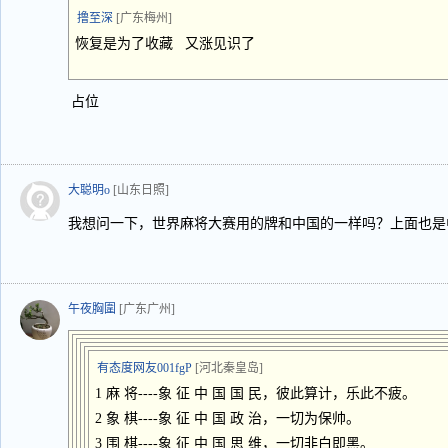
撸至深
[广东梅州]
恢复是为了收藏 又涨见识了
占位
大聪明o
[山东日照]
我想问一下，世界麻将大赛用的牌和中国的一样吗？上面也是
午夜胸圍
[广东广州]
有态度网友001fgP
[河北秦皇岛]
1 麻 将----象 征 中 国 国 民，彼此算计，乐此不疲。
2 象 棋----象 征 中 国 政 治，一切为保帅。
3 围 棋----象 征 中 国 思 维，一切非白即黑。