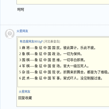
呵呵
火星网友
有态度网友001fgP
[河北秦皇岛]
1 麻 将----象 征 中 国 国 民，彼此算计，乐此不疲。
2 象 棋----象 征 中 国 政 治，一切为保帅。
3 围 棋----象 征 中 国 思 维，一切非白即黑。
4 军 棋----象 征 中 国 官 场，官大一级压死人。
5 杂 技----象 征 中 国 现 状，折腾来折腾去，都是为了维稳
6 武 术----象 征 中 国 军 事，架式吓人，没见制服过谁。
火星网友
回复收藏