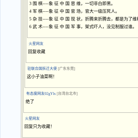
3 围 棋----象 征 中 国 思 维，一切非白即黑。
4 军 棋----象 征 中 国 官 场，官大一级压死人。
5 杂 技----象 征 中 国 现 状，折腾来折腾去，都是为了
6 武 术----象 征 中 国 军 事，架式吓人，没见制服过谁。
火星网友
回复收藏
驻联合国拆迁大使
[广东东莞]
这小子油菜啊！
有态度网友02gYlx
[台湾台北市]
绝了
火星网友
回复只为收藏！