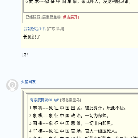
6 武 术----象 征 中 国 军 事，架式吓人，没见制服过谁。
已经隐藏5层重复盖楼
[点击展开]
我就想起个名
[广东深圳]
长见识了
顶！
火星网友
有态度网友001fgP
[河北秦皇岛]
1 麻 将----象 征 中 国 国 民，彼此算计，乐此不疲。
2 象 棋----象 征 中 国 政 治，一切为保帅。
3 围 棋----象 征 中 国 思 维，一切非白即黑。
4 军 棋----象 征 中 国 官 场，官大一级压死人。