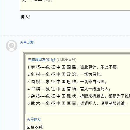
怎一个草字了得！
神人！
火星网友
有态度网友001fgP
[河北秦皇岛]
1 麻 将----象 征 中 国 国 民，彼此算计，乐此不疲。
2 象 棋----象 征 中 国 政 治，一切为保帅。
3 围 棋----象 征 中 国 思 维，一切非白即黑。
4 军 棋----象 征 中 国 官 场，官大一级压死人。
5 杂 技----象 征 中 国 现 状，折腾来折腾去，都是为了
6 武 术----象 征 中 国 军 事，架式吓人，没见制服过谁。
火星网友
回复收藏