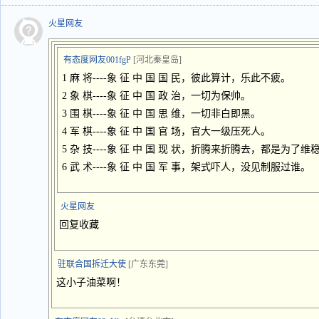
火星网友
有态度网友001fgP
[河北秦皇岛]
1 麻 将----象 征 中 国 国 民，彼此算计，乐此不疲。
2 象 棋----象 征 中 国 政 治，一切为保帅。
3 围 棋----象 征 中 国 思 维，一切非白即黑。
4 军 棋----象 征 中 国 官 场，官大一级压死人。
5 杂 技----象 征 中 国 现 状，折腾来折腾去，都是为了维
6 武 术----象 征 中 国 军 事，架式吓人，没见制服过谁。
火星网友
回复收藏
驻联合国拆迁大使
[广东东莞]
这小子油菜啊！