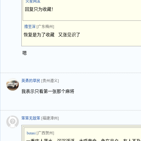
火星网友
回复只为收藏！
撸至深
[广东梅州]
恢复是为了收藏 又涨见识了
嗯
英勇的草民
[贵州遵义]
我表示只看第一张那个麻将
笨笨无敌笨
[福建漳州]
butasi
[广西贺州]