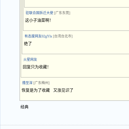
驻联合国拆迁大使
[广东东莞]
这小子油菜啊！
有态度网友02gYlx
[台湾台北市]
绝了
火星网友
回复只为收藏！
撸至深
[广东梅州]
恢复是为了收藏 又涨见识了
经典