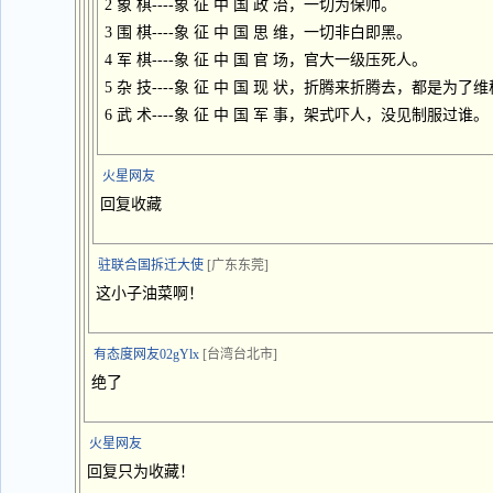
2 象 棋----象 征 中 国 政 治，一切为保帅。
3 围 棋----象 征 中 国 思 维，一切非白即黑。
4 军 棋----象 征 中 国 官 场，官大一级压死人。
5 杂 技----象 征 中 国 现 状，折腾来折腾去，都是为了
6 武 术----象 征 中 国 军 事，架式吓人，没见制服过谁。
火星网友
回复收藏
驻联合国拆迁大使
[广东东莞]
这小子油菜啊！
有态度网友02gYlx
[台湾台北市]
绝了
火星网友
回复只为收藏！