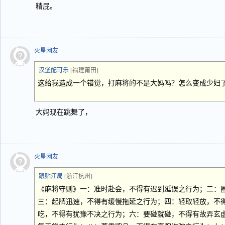
精屁。
火星网友
汉堡配可乐
[福建莆田]
这给我造成一个错觉，打麻将的不是大妈吗？怎么变成少妇
大妈现在跳舞了，
火星网友
跟贴汪局
[浙江杭州]
《麻将守则》一：准时赴会，不得有迟到延误之行为；二：
三：起牌迅速，不得有缓慢拖延之行为；四：轻取轻放，不
吃，不得有犹豫不决之行为；六：要碰就碰，不得有故弄玄