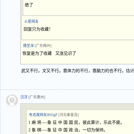
绝了
火星网友
回复只为收藏！
撸至深
[广东梅州]
恢复是为了收藏 又涨见识了
武又不行，文又不行。靠体力的不行，靠脑力的也不行。估
沉浮
[广东惠州]
有态度网友001fgP
[河北秦皇岛]
1 麻 将----象 征 中 国 国 民，彼此算计，乐此不疲。
2 象 棋----象 征 中 国 政 治，一切为保帅。