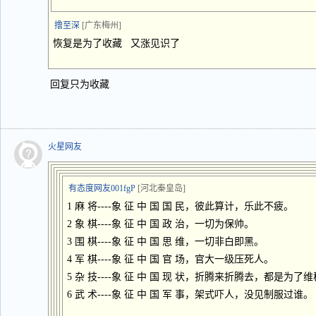
撸至深
[广东梅州]
恢复是为了收藏 又涨见识了
回复只为收藏
火星网友
有态度网友001fgP
[河北秦皇岛]
1 麻 将----象 征 中 国 国 民，彼此算计，乐此不疲。
2 象 棋----象 征 中 国 政 治，一切为保帅。
3 围 棋----象 征 中 国 思 维，一切非白即黑。
4 军 棋----象 征 中 国 官 场，官大一级压死人。
5 杂 技----象 征 中 国 现 状，折腾来折腾去，都是为了
6 武 术----象 征 中 国 军 事，架式吓人，没见制服过谁。