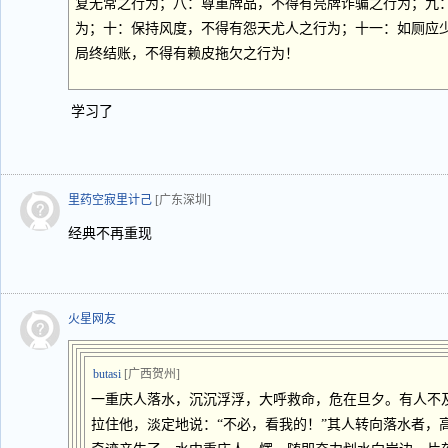
复无常之行为；八：尊重牌品，不得有亮牌诈骗之行为；九
为；十：保持风度，不得有怨天尤人之行为；十一：如厕应
局终结账，不得有赖皮拖欠之行为！
学习了
里药空寂里计己
[广东深圳]
经典不再重现
火星网友
butasi
[广西贺州]
一重庆人落水，沉沉浮浮，大呼救命，危在旦夕。有人不
拉住他，淡定地说：“不必，看我的！”其人转向落水者，