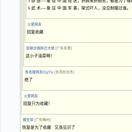
5 杂 技----象 征 中 国 现 状，折腾来折腾去，都是为了
6 武 术----象 征 中 国 军 事，架式吓人，没见制服过谁。
火星网友
回复收藏
驻联合国拆迁大使
[广东东莞]
这小子油菜啊！
有态度网友02gYlx
[台湾台北市]
绝了
火星网友
回复只为收藏！
撸至深
[广东梅州]
恢复是为了收藏 又涨见识了