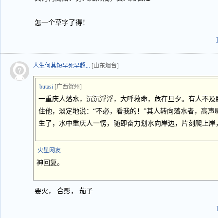
怎一个草字了得！
人生何其短早死早超...
[山东烟台]
butasi
[广西贺州]
一重庆人落水，沉沉浮浮，大呼救命，危在旦夕。有人不及
住他，淡定地说：“不必，看我的！”其人转向落水者，高声
生了，水中重庆人一愣，随即奋力划水向岸边，片刻爬上岸，
火星网友
神回复。
要火， 合影， 茄子