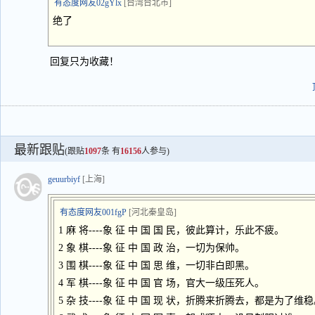
有态度网友02gYlx
[台湾台北市]
绝了
回复只为收藏！
最新跟贴
(跟贴
1097
条 有
16156
人参与)
geuurbiyf
[上海]
有态度网友001fgP
[河北秦皇岛]
1 麻 将----象 征 中 国 国 民，彼此算计，乐此不疲。
2 象 棋----象 征 中 国 政 治，一切为保帅。
3 围 棋----象 征 中 国 思 维，一切非白即黑。
4 军 棋----象 征 中 国 官 场，官大一级压死人。
5 杂 技----象 征 中 国 现 状，折腾来折腾去，都是为了维