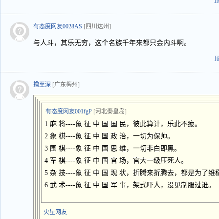
有态度网友0028AS
[四川达州]
与人斗，其乐无穷，这个名族千年来都只会内斗啊。
撸至深
[广东梅州]
有态度网友001fgP
[河北秦皇岛]
1 麻 将----象 征 中 国 国 民，彼此算计，乐此不疲。
2 象 棋----象 征 中 国 政 治，一切为保帅。
3 围 棋----象 征 中 国 思 维，一切非白即黑。
4 军 棋----象 征 中 国 官 场，官大一级压死人。
5 杂 技----象 征 中 国 现 状，折腾来折腾去，都是为了维
6 武 术----象 征 中 国 军 事，架式吓人，没见制服过谁。
火星网友