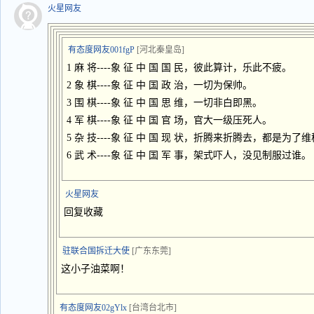
火星网友
有态度网友001fgP
[河北秦皇岛]
1 麻 将----象 征 中 国 国 民，彼此算计，乐此不疲。
2 象 棋----象 征 中 国 政 治，一切为保帅。
3 围 棋----象 征 中 国 思 维，一切非白即黑。
4 军 棋----象 征 中 国 官 场，官大一级压死人。
5 杂 技----象 征 中 国 现 状，折腾来折腾去，都是为了
6 武 术----象 征 中 国 军 事，架式吓人，没见制服过谁。
火星网友
回复收藏
驻联合国拆迁大使
[广东东莞]
这小子油菜啊！
有态度网友02gYlx
[台湾台北市]