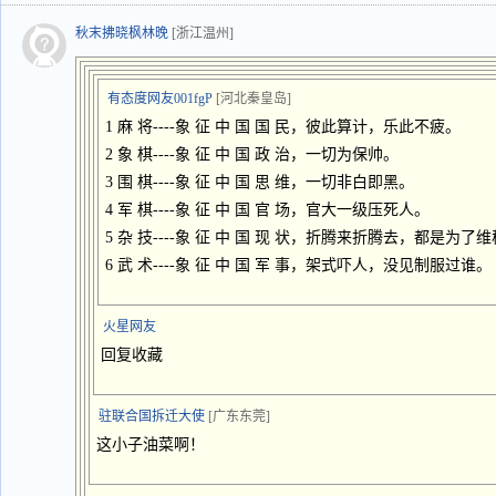
秋末拂晓枫林晚
[浙江温州]
有态度网友001fgP
[河北秦皇岛]
1 麻 将----象 征 中 国 国 民，彼此算计，乐此不疲。
2 象 棋----象 征 中 国 政 治，一切为保帅。
3 围 棋----象 征 中 国 思 维，一切非白即黑。
4 军 棋----象 征 中 国 官 场，官大一级压死人。
5 杂 技----象 征 中 国 现 状，折腾来折腾去，都是为了
6 武 术----象 征 中 国 军 事，架式吓人，没见制服过谁。
火星网友
回复收藏
驻联合国拆迁大使
[广东东莞]
这小子油菜啊！