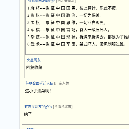
有态度网友001fgP
[河北秦皇岛]
1 麻 将----象 征 中 国 国 民，彼此算计，乐此不疲。
2 象 棋----象 征 中 国 政 治，一切为保帅。
3 围 棋----象 征 中 国 思 维，一切非白即黑。
4 军 棋----象 征 中 国 官 场，官大一级压死人。
5 杂 技----象 征 中 国 现 状，折腾来折腾去，都是为了
6 武 术----象 征 中 国 军 事，架式吓人，没见制服过谁。
火星网友
回复收藏
驻联合国拆迁大使
[广东东莞]
这小子油菜啊！
有态度网友02gYlx
[台湾台北市]
绝了