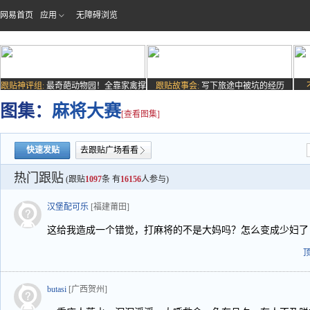
网易首页
应用
无障碍浏览
跟贴神评组:
最奇葩动物园！全靠家禽撑
跟贴故事会:
写下旅途中被坑的经历
场子
图集：
麻将大赛
[查看图集]
快速发贴
去跟贴广场看看
热门跟贴
(跟贴
1097
条 有
16156
人参与)
汉堡配可乐
[福建莆田]
这给我造成一个错觉，打麻将的不是大妈吗？怎么变成少妇了
butasi
[广西贺州]