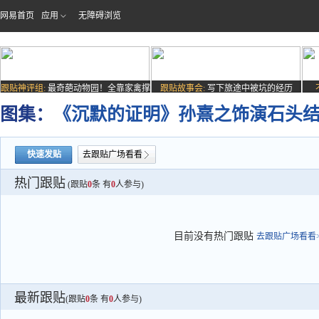
网易首页
应用
无障碍浏览
跟贴神评组:
最奇葩动物园！全靠家禽撑
跟贴故事会:
写下旅途中被坑的经历
场子
图集：
《沉默的证明》孙熹之饰演石头
快速发贴
去跟贴广场看看
热门跟贴
(跟贴
0
条 有
0
人参与)
目前没有热门跟贴
去跟贴广场看看>
最新跟贴
(跟贴
0
条 有
0
人参与)