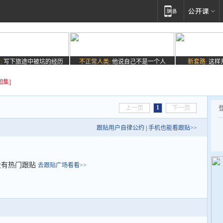
:
写下旅途中被坑的经历
不正常人类:
他说自己不是一个人
新套路:
这样
图集]
1
上一页
下一页
跟贴用户自律公约
|
手机也能看跟贴>>
没有热门跟贴
去跟贴广场看看>>