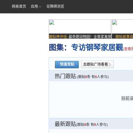
网易首页
应用
无障碍浏览
跟贴神评组:
最奇葩动物园！全靠家禽撑
跟贴故事会
场子
图集：
专访钢琴家居觐
[查看
快速发贴
去跟贴广场看看
热门跟贴
(跟贴
0
条 有
0
人参与)
目前
最新跟贴
(跟贴
0
条 有
0
人参与)