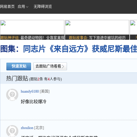
网易首页
应用
无障碍浏览
跟贴神评组:
最奇葩动物园！全靠家禽撑
跟贴故事会:
写下旅途中被坑的经历
场子
图集：
同志片《来自远方》获威尼斯最
快速发贴
去跟贴广场看看
热门跟贴
(跟贴
2
条 有
4
人参与)
huandy6180
[美国]
好像比较爆冷
zhoulion
[北京]