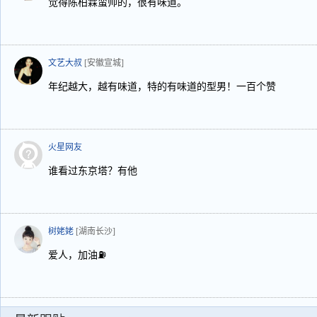
觉得陈柏霖蛮帅的，很有味道。
文艺大叔
[安徽宣城]
年纪越大，越有味道，特的有味道的型男！一百个赞
火星网友
谁看过东京塔？有他
树姥姥
[湖南长沙]
爱人，加油⛽️