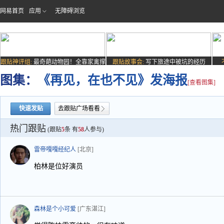
网易首页
应用
无障碍浏览
跟贴神评组:
最奇葩动物园！全靠家禽撑
跟贴故事会:
写下旅途中被坑的经历
场子
图集：
《再见，在也不见》发海报
[查看图集]
快速发贴
去跟贴广场看看
热门跟贴
(跟贴
5
条 有
58
人参与)
雷帝嘎嘎经纪人
[北京]
柏林是位好演员
森林是个小可爱
[广东湛江]