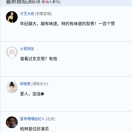
最新跟贴
(跟贴
5
条 有
58
人参与)
文艺大叔
[安徽宣城]
年纪越大，越有味道，特的有味道的型男！一百个赞
火星网友
谁看过东京塔？有他
树姥姥
[湖南长沙]
爱人，加油⛽️
雷帝嘎嘎经纪人
[北京]
柏林是位好演员