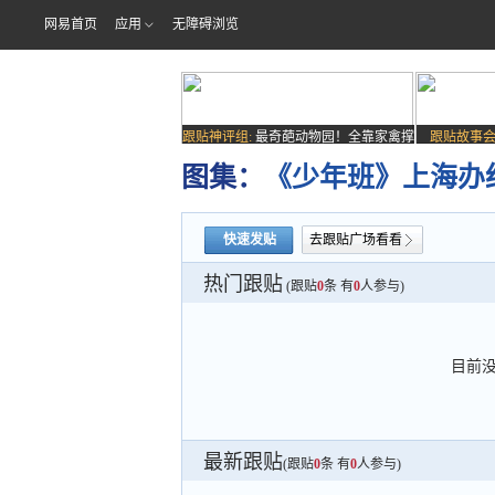
网易首页
应用
无障碍浏览
跟贴神评组:
最奇葩动物园！全靠家禽撑
跟贴故事会
场子
图集：
《少年班》上海办
快速发贴
去跟贴广场看看
热门跟贴
(跟贴
0
条 有
0
人参与)
目前
最新跟贴
(跟贴
0
条 有
0
人参与)