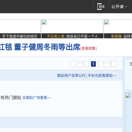
:
写下旅途中被坑的经历
不正常人类:
他说自己不是一个人
新套路:
这样
红毯 董子健周冬雨等出席
[查看图集]
1
上一页
下一页
跟贴用户自律公约
|
手机也能看跟贴>>
没有热门跟贴
去跟贴广场看看>>