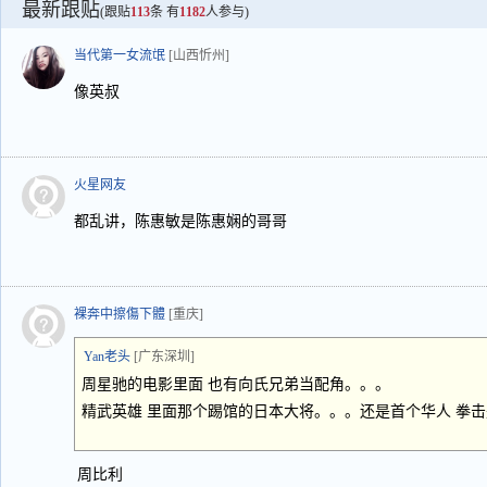
最新跟贴
(跟贴
113
条 有
1182
人参与)
当代第一女流氓
[山西忻州]
像英叔
火星网友
都乱讲，陈惠敏是陈惠娴的哥哥
裸奔中擦傷下體
[重庆]
Yan老头
[广东深圳]
周星驰的电影里面 也有向氏兄弟当配角。。。
精武英雄 里面那个踢馆的日本大将。。。还是首个华人 拳
周比利