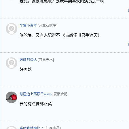
我靠，这是陈惠敏？是我早期喜欢的演员之一啊
辛集小青年
[河北石家庄]
骆驼🐫，又有人记得不 《古惑仔Ⅲ只手遮天》
万颜阿骨达
[甘肃天水]
好面熟
悬崖边上荡萩千wkyp
[安徽合肥]
长的有点像林正英
当时我就懵比了
[江西南昌]