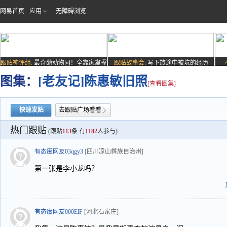
网易首页
应用
无障碍浏览
跟贴神评组:
最奇葩动物园！全靠家禽撑
跟贴故事会:
写下旅途中被坑的经历
场子
图集：
[老友记]陈惠敏旧照
[查看图集]
快速发贴
去跟贴广场看看
热门跟贴
(跟贴
113
条 有
1182
人参与)
有态度网友03qgy3
[四川凉山彝族自治州]
第一张是李小龙吗？
有态度网友000ElF
[河北石家庄]