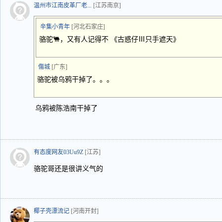
温州市江南皮革厂老...
[江苏南京]
辛集小青年
[河北石家庄]
骆驼🐫，又有人记得不 《古惑仔Ⅲ只手遮天》
傷城
[广东]
骆驼被乌鸦干掉了。。。
乌鸦被陈浩南干掉了
有态度网友03Uu9Z
[江苏]
骆驼哥还是很讲义气的
椰子壳漂流记
[河南开封]