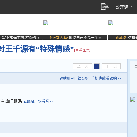
:
写下旅途中被坑的经历
不正常人类:
他说自己不是一个人
新套路:
这样
对王千源有“特殊情感”
[查看图集]
1
上一页
下一页
跟贴用户自律公约
|
手机也能看跟贴>>
没有热门跟贴
去跟贴广场看看>>