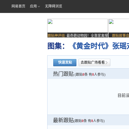
网易首页
应用
无障碍浏览
跟贴神评组:
最奇葩动物园！全靠家禽撑
跟贴故事会
场子
图集：
《黄金时代》张瑶
快速发贴
去跟贴广场看看
热门跟贴
(跟贴
0
条 有
0
人参与)
目前
最新跟贴
(跟贴
0
条 有
0
人参与)