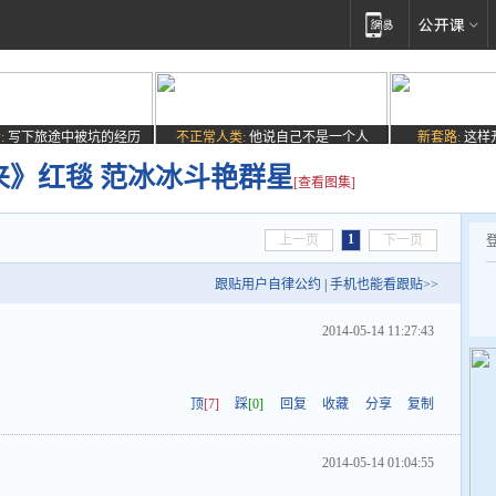
:
写下旅途中被坑的经历
不正常人类:
他说自己不是一个人
新套路:
这样
来》红毯 范冰冰斗艳群星
[查看图集]
1
上一页
下一页
跟贴用户自律公约
|
手机也能看跟贴>>
2014-05-14 11:27:43
顶
[7]
踩
[0]
回复
收藏
分享
复制
2014-05-14 01:04:55