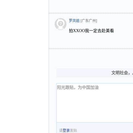
罗凤姐
[广东广州]
拍XXOO我一定去赴美看
文明社会，
请
登录
发贴