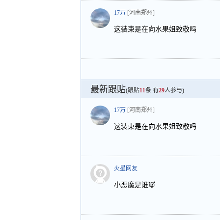
17万
[河南郑州]
这装束是在向水果姐致敬吗
最新跟贴
(跟贴
11
条 有
29
人参与)
17万
[河南郑州]
这装束是在向水果姐致敬吗
火星网友
小恶魔是谁👿