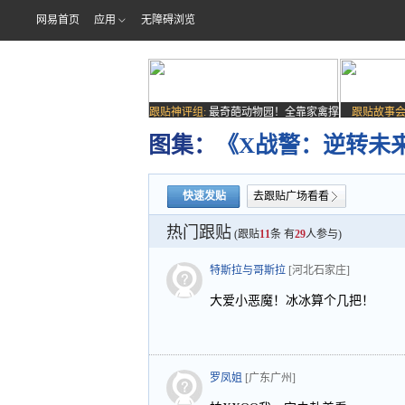
网易首页
应用
无障碍浏览
跟贴神评组:
最奇葩动物园！全靠家禽撑
跟贴故事会
场子
图集：
《X战警：逆转未
快速发贴
去跟贴广场看看
热门跟贴
(跟贴
11
条 有
29
人参与)
特斯拉与哥斯拉
[河北石家庄]
大爱小恶魔！冰冰算个几把！
罗凤姐
[广东广州]