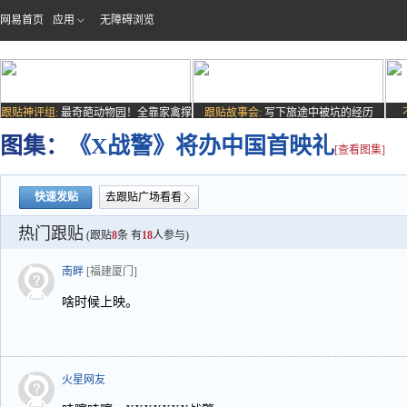
网易首页
应用
无障碍浏览
跟贴神评组:
最奇葩动物园！全靠家禽撑
跟贴故事会:
写下旅途中被坑的经历
场子
图集：
《X战警》将办中国首映礼
[查看图集]
快速发贴
去跟贴广场看看
热门跟贴
(跟贴
8
条 有
18
人参与)
南畔
[福建厦门]
啥时候上映。
火星网友