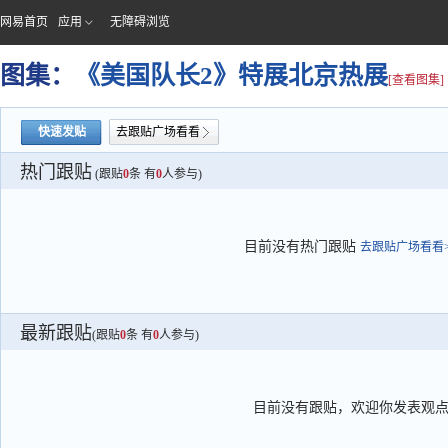
网易首页
应用
无障碍浏览
图集：
《美国队长2》特展北京热展
[查看图集]
快速发贴
去跟贴广场看看
热门跟贴
(跟贴
0
条 有
0
人参与)
目前没有热门跟贴
去跟贴广场看看>
最新跟贴
(跟贴
0
条 有
0
人参与)
目前没有跟贴，欢迎你发表观