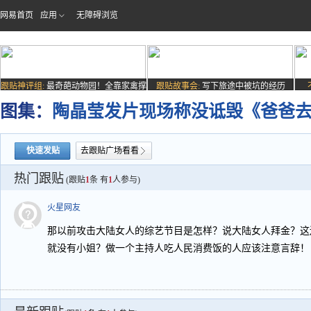
网易首页
应用
无障碍浏览
跟贴神评组:
最奇葩动物园！全靠家禽撑
跟贴故事会:
写下旅途中被坑的经历
场子
图集：
陶晶莹发片现场称没诋毁《爸爸
快速发贴
去跟贴广场看看
热门跟贴
(跟贴
1
条 有
1
人参与)
火星网友
那以前攻击大陆女人的综艺节目是怎样？说大陆女人拜金？这
就没有小姐？做一个主持人吃人民消费饭的人应该注意言辞！