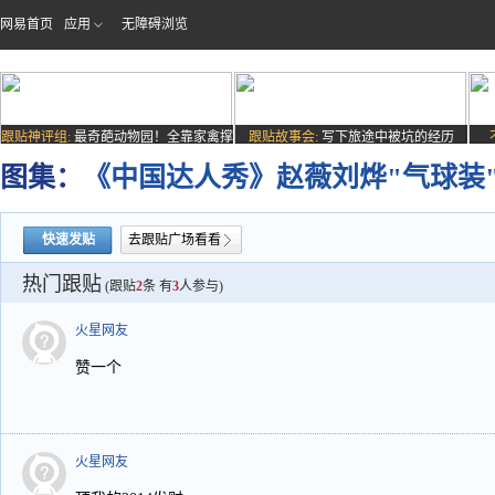
网易首页
应用
无障碍浏览
跟贴神评组:
最奇葩动物园！全靠家禽撑
跟贴故事会:
写下旅途中被坑的经历
场子
图集：
《中国达人秀》赵薇刘烨"气球装
快速发贴
去跟贴广场看看
热门跟贴
(跟贴
2
条 有
3
人参与)
火星网友
赞一个
火星网友