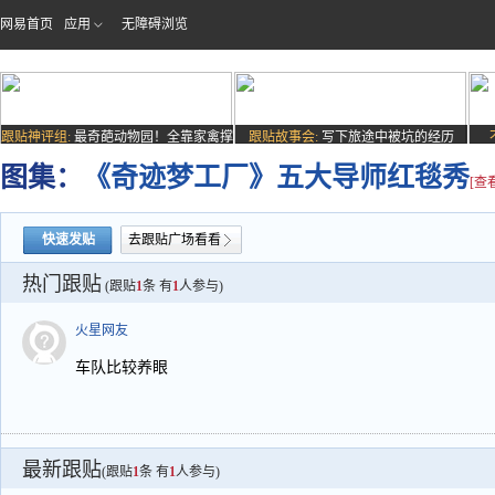
网易首页
应用
无障碍浏览
跟贴神评组:
最奇葩动物园！全靠家禽撑
跟贴故事会:
写下旅途中被坑的经历
场子
图集：
《奇迹梦工厂》五大导师红毯秀
[查
快速发贴
去跟贴广场看看
热门跟贴
(跟贴
1
条 有
1
人参与)
火星网友
车队比较养眼
最新跟贴
(跟贴
1
条 有
1
人参与)