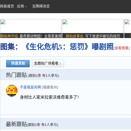
网易首页
应用
无障碍浏览
跟贴神评组:
最奇葩动物园！全靠家禽撑
跟贴故事会:
写下旅途中被坑的经历
场子
图集：
《生化危机5：惩罚》曝剧照
[查看图集]
快速发贴
去跟贴广场看看
热门跟贴
(跟贴
1
条 有
1
人参与)
不是我是风啊
[福建泉州]
身材比人家米拉索沃维奇差多了！
最新跟贴
(跟贴
1
条 有
1
人参与)