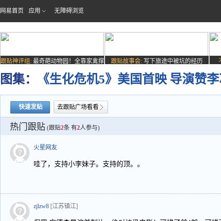
网易首页
应用
无障碍浏览
跟贴神评组:
最奇葩动物园！全靠家禽撑
跟贴故事会:
写下旅途中被坑的经历
场子
图集：
《生化危机5》美国首映 导演赞
快速发贴
去跟贴广场看看
热门跟贴
(跟贴
2
条 有
2
人参与)
火星网友
哇了，支持小李妹子。支持的顶。。
zjlzw8
[江苏镇江]