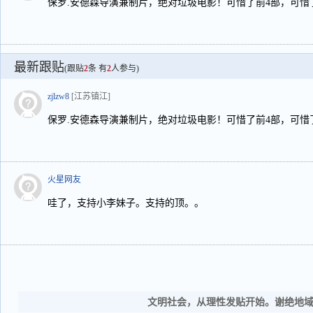
保罗.安德森导演兼制片，绝对垃圾电影！可惜了前4部，可惜
最新跟贴
(跟贴
2
条 有
2
人参与)
zjlzw8
[江苏镇江]
保罗.安德森导演兼制片，绝对垃圾电影！可惜了前4部，可惜
火星网友
哇了，支持小李妹子。支持的顶。。
文明社会，从理性发贴开始。谢绝地