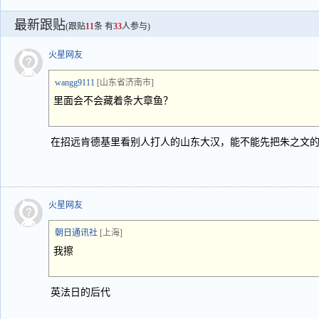
最新跟贴
(跟贴
11
条 有
33
人参与)
火星网友
wangg9111
[山东省济南市]
里面会不会藏着条大章鱼？
在招远肯德基里看别人打人的山东大汉，能不能先把朱之文
火星网友
朝日通讯社
[上海]
我擦
英法日的后代