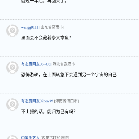
就过千年后，再回来了。
wangg9111
[山东省济南市]
里面会不会藏着条大章鱼？
有态度网友06--Od
[湖北省武汉市]
恐怖游轮，在上面转悠下会遇到另一个宇宙的自己
有态度网友07newW
[海南省海口市]
不上报的话，能归为己有吗？
中国手艺人
[内蒙古呼和浩特]