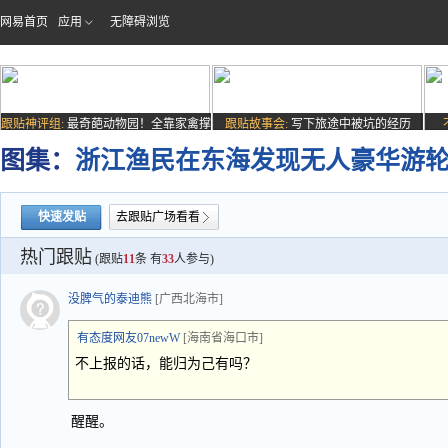
网易首页
应用
无障碍浏览
跟贴神评组:
最奇葩动物园！全靠家禽撑
跟贴故事会:
写下旅途中被坑的经历
场子
图集：
浙江渔民在东海发现无人豪华游
快速发贴
去跟贴广场看看
热门跟贴
(跟贴
11
条 有
33
人参与)
没脾气的泰迪熊
[广西北海市]
有态度网友07newW
[海南省海口市]
不上报的话，能归为己有吗？
醒醒。