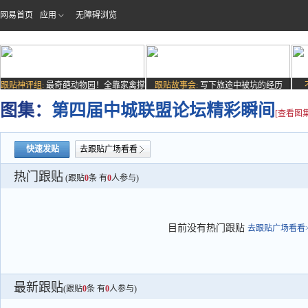
网易首页
应用
无障碍浏览
跟贴神评组:
最奇葩动物园！全靠家禽撑
跟贴故事会:
写下旅途中被坑的经历
场子
图集：
第四届中城联盟论坛精彩瞬间
[查看图集
快速发贴
去跟贴广场看看
热门跟贴
(跟贴
0
条 有
0
人参与)
目前没有热门跟贴
去跟贴广场看看>
最新跟贴
(跟贴
0
条 有
0
人参与)